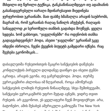
მსხვილი
თუ
წვრილი
ტექნიკა
,
ტანკსაწინააღმდეგო
თუ
ადამიანის
გასანადგურებელი
იარაღი
მდინარესავით
მიედინება
ჯერჯერობით
უკრაინაში
.
მათ
ფასზე
ხმამაღლა
არავინ
საუბრობს
,
მაგრამ
ის
,
რომ
უკრაინას
რაღაც
ნაწილს
აჩუქებენ
,
რაღაცის
სანაცვლოდ
კი
სერიოზული
თანხის
გადახდა
მოუწევს
,
ყველა
ხვდება
.
ხომ
გახსოვთ
, “
ჯაველინებში
”
რა
ოდენობის
თანხა
გადაგვახდევინეს
?
ჰოდა
,
ასეთი
“
ჯაველინი
”
უკრაინამ
უკვე
იმდენი
ისროლა
,
ჩვენი
ქვეყნის
ბიუჯეტს
გამცდარი
იქნება
.
რაც
შეეხება
ეკონომიკას
…
დასავლეთმა რუსეთისთვის მკაცრი სანქციების დაწესება
კონფლიქტის პირველი დღიდანვე დაიწყო და ისეთი ტემპი
აკრიფა, არავის ეგონა, თუ გაჩერდებოდა. ჰოდა, თურმე
ევროკავშირი ახლოსაა იმ ზღვართან, როცა ამოწურავს
სანქციების ლიმიტს რუსეთის წინააღმდეგ. სხვა შემთხვევაში,
სანქციები ევროკავშირს უფრო მეტად ავნებს, ვიდრე თვით
რუსეთს. არ გეგონოთ, ეს ყველაფერი ჩვენ მოვიფიქრეთ. არა,
ბატონებო, ამის შესახებ ამერიკული გამოცემა The New York