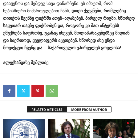
დააყენოს და შემდეგ სხვა დანარჩენი. ეს იმიტომ, რომ
ნებისმიერი მიმართულებით ჩანს,
დიდი
ქვეყნები
,
რომლებიც
თითქოს
ჩვენზე
ფიქრში
ათენ
–
აღამებენ
,
პირველ
რიგში
,
სწორედ
საკუთარ
თავზე
ფიქრობენ
და
,
როგორც
კი
მათ
ინტერესს
ემუქრება
საფრთხე
,
უკანაც
იხევენ
,
მოლაპარაკებებზეც
მიდიან
და
საერთოდ
,
ყველაფერს
აკეთებენ
.
სწორედ
ასე
უნდა
მოვიქცეთ
ჩვენც
და
…
საქართველო
უპირველეს
ყოვლისა
!
ალექსანდრე
მუმლაძე
RELATED ARTICLES
MORE FROM AUTHOR