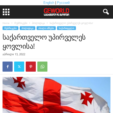
English
|
Русский
Home
რუბრიკები
პოლიტიკა
საქართველო უპირველეს ყოვლისა!
ᲠᲣᲑᲠᲘᲙᲔᲑᲘ
ᲞᲝᲚᲘᲢᲘᲙᲐ
ᲐᲮᲐᲚᲘ ᲐᲛᲑᲔᲑᲘ
ᲡᲐᲥᲐᲠᲗᲕᲔᲚᲝ
საქართველო უპირველეს
ყოვლისა!
აპრილი 13, 2022