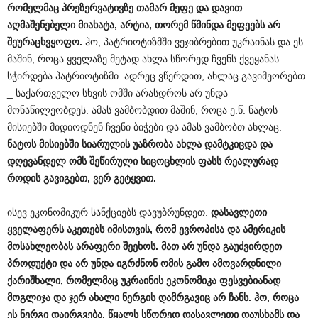
რომელმაც
პრეზერვატივზე
თამარ
მეფე
და
დავით
აღმაშენებელი
მიახატა
,
არტია
,
თორემ
წმინდა
მეფეებს
არ
შეურაცხვყოფო
.
ჰო, პატრიოტიზმში ვეჯიბრებით უკრაინას და ეს
მაშინ, როცა ყველაზე მეტად ახლა სწორედ ჩვენს ქვეყანას
სჭირდება პატრიოტიზმი. ადრეც ვწერდით, ახლაც გავიმეორებთ
_ საქართველო სხვის ომში არასდროს არ უნდა
მონაწილეობდეს. ამას ვამბობდით მაშინ, როცა ე.წ. ნატოს
მისიებში მიდიოდნენ ჩვენი ბიჭები და ამას ვამბობთ ახლაც.
ნატოს
მისიებში
სიარულის
უაზრობა
ახლა
დამტკიცდა
და
დღევანდელ
ომს
შეწირული
სიცოცხლის
ფასს
რეალურად
როდის
გავიგებთ
,
ვერ
გეტყვით
.
ისევ ეკონომიკურ სანქციებს დავუბრუნდეთ.
დასავლეთი
ყველაფერს
აკეთებს
იმისთვის
,
რომ
ევროპისა
და
ამერიკის
მოსახლეობას
არაფერი
შეეხოს
.
მათ
არ
უნდა
გაუძვირდეთ
პროდუქტი
და
არ
უნდა
იგრძნონ
ომის
გამო
ამოვარდნილი
ქარიშხალი
,
რომელმაც
უკრაინის
ეკონომიკა
ფესვებიანად
მოგლიჯა
და
ჯერ
ახალი
ნერგის
დამრგავიც
არ
ჩანს
.
ჰო
,
როცა
ეს
ნერგი
დაირგვება
,
წყალს
სწორედ
დასავლეთი
დაუსხამს
და