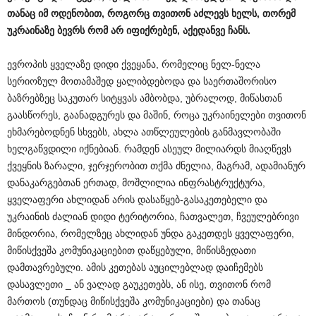
თანაც
იმ
ოდენობით
,
როგორც
თვითონ
აძლევს
ხელს
,
თორემ
უკრაინაზე
ბევრს
რომ
არ
იფიქრებენ
,
აქედანვე
ჩანს
.
ევროპის ყველაზე დიდი ქვეყანა, რომელიც ნელ-ნელა
სერიოზულ მოთამაშედ ყალიბდებოდა და საერთაშორისო
ბაზრებზეც საკუთარ სიტყვას ამბობდა, უბრალოდ, მიწასთან
გაასწორეს, გაანადგურეს და მაშინ, როცა უკრაინელები თვითონ
ეხმარებოდნენ სხვებს, ახლა ათწლეულების განმავლობაში
ხელგაწვდილი იქნებიან. რამდენ ასეულ მილიარდს მიაღწევს
ქვეყნის ზარალი, ჯერჯერობით თქმა ძნელია, მაგრამ, ადამიანურ
დანაკარგებთან ერთად, მოშლილია ინფრასტრუქტურა,
ყველაფერი ახლიდან არის დასაწყებ-გასაკეთებელი და
უკრაინის ძალიან დიდი ტერიტორია, ჩათვალეთ, ჩვეულებრივი
მინდორია, რომელზეც ახლიდან უნდა გაკეთდეს ყველაფერი,
მიწისქვეშა კომუნიკაციებით დაწყებული, მიწისზედათი
დამთავრებული. ამის კეთებას აუცილებლად დაიჩემებს
დასავლეთი _ ან ვალად გაუკეთებს, ან ისე, თვითონ რომ
მართოს (თუნდაც მიწისქვეშა კომუნიკაციები) და თანაც