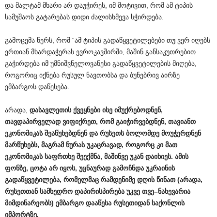
და მალტამ მხარი არ დაუჭირეს, იმ მოტივით, რომ ამ ტიპის
სამუშაოს გატარებას დიდი ძალისხმევა სჭირდება.
გამოცემა წერს, რომ “ამ ტიპის გადაწყვეტილებები თუ ვერ იღებს
ერთიან მხარდაჭერას ევროკავშირში, მაშინ განსაკუთრებით
გაჭირდება იმ უმნიშვნელოვანესი გადაწყვეტილების მიღება,
როგორიც იქნება რუსულ ნავთობსა და ბუნებრივ აირზე
ემბარგოს დაწესება.
არადა,
დასავლეთის
ქვეყნები
ისე
იმუქრებოდნენ
,
თავდაპირველად
ვიფიქრეთ
,
რომ
გაიჭირვებდნენ
,
თავიანთ
ეკონომიკას
შეაწუხებდნენ
და
რუსეთს
ბოლომდე
მოუჭერდნენ
მარწუხებს
,
მაგრამ
ნურას
უკაცრავად
,
როგორც
კი
მათ
ეკონომიკას
საფრთხე
შეექმნა
,
მაშინვე
უკან
დაიხიეს
.
ამის
ფონზე
,
ცოტა
არ
იყოს
,
უცნაურად
გამოჩნდა
უკრაინის
გადაწყვეტილება
,
რომელმაც
რამდენიმე
დღის
წინათ
(
არადა
,
რუსეთთან
სამხედრო
დაპირისპირება
უკვე
თვე
–
ნახევარია
მიმდინარეობს
)
ემბარგო
დააწესა
რუსეთიდან
საქონლის
იმპორტზე
.