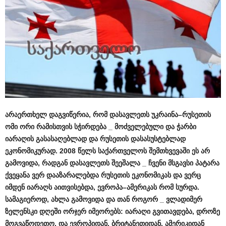
არაერთხელ
დაგვიწერია
,
რომ
დასავლეთს
უკრაინა
–
რუსეთის
ომი
ორი
რამისთვის
სჭირდება
_
მოძველებული
და
ჭარბი
იარაღის
გასასაღებლად
და
რუსეთის
დასასუსტებლად
ეკონომიკურად
. 2008
წელს
საქართველოს
შემთხვევაში
ეს
არ
გამოვიდა
,
რადგან
დასავლეთს
შეეშალა
_
ჩვენი
მსგავსი
პატარა
ქვეყანა
ვერ
დააზარალებდა
რუსეთის
ეკონომიკას
და
ვერც
იმდენ
იარაღს
აითვისებდა
,
ევროპა
–
ამერიკას
რომ
სურდა
.
სამაგიეროდ
,
ახლა
გამოვიდა
და
თან
როგორ
_
ვლადიმერ
ზელენსკი
დღეში
ორჯერ
იმეორებს
:
იარაღი
გვითავდება
,
დროზე
მოგვაწოდეთო
,
და
ევროპიდან
,
ბრიტანეთიდან
,
ამერიკიდან