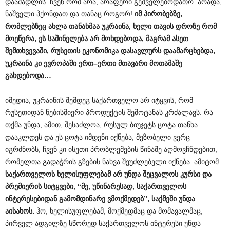
დაამადლის: ჩვენ რომ არა, არაფერი გეშველებოდათო. არადა,
ნაშველი ჰქონდათ და თანაც როგორ!
იმ
პირობებზე
,
რომლებზეც
ახლა
თანახმაა
უკრაინა
,
ხელი
თავის
დროზე
რომ
მოეწერა
,
ეს
საშინელება
არ
მოხდებოდა
,
მაგრამ
ასეთ
შემთხვევაში
,
რუსეთის
ეკონომიკა
დასავლურს
დაამარცხებდა
,
უკრაინა
კი
ევროპაში
ერთ
–
ერთი
მთავარი
მოთამაშე
გახდებოდა
…
იმედია, უკრაინის შემდეგ საქართველო არ იტყვის, რომ
რუსეთიდან ნებისმიერი პროდუქტის შემოტანას კრძალავს. რა
თქმა უნდა, ამით, შესაძლოა, რუსულ ბიუჯეტს ცოტა თანხა
დააკლდეს და ეს ცოტა იმდენი იქნება, მეზობელი ვერც
იგრძნობს, ჩვენ კი ისეთი პრობლემების წინაშე აღმოვჩნდებით,
რომელთა გადაჭრის გზების ნახვა შეუძლებელი იქნება. ამიტომ
საქართველოს
ხელისუფლებამ
არ
უნდა
შეცვალოს
კურსი
და
პრემიერის
სიტყვები
, “
მე
,
უწინარესად
,
საქართველოს
ინტერესებიდან
გამომდინარე
ვმოქმედებ
”,
საქმეში
უნდა
აისახოს
.
ჰო, ხელისუფლებამ, მოქმედმაც და მომავალმაც,
პირველ ადგილზე სწორედ საქართველოს ინტერესი უნდა