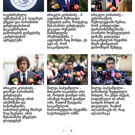
ოკუპირებული
ირაკლი კობახიძე – 8
ირაკლი კობახიძე –
აფხაზეთის ე.წ. საგარეო
აგვისტოს შემოვიდა
ევროსაბჭოს
უწყება გია ბარამიძის
რუსეთის ჯარი, როდესაც
რეზოლუციაში წერია,
განცხადებასთან
შესაბამისი განცხადება
რომ კონფლიქტი
დაკავშირებით
გააკეთა რუსეთის
ფართომასშტაბიანი
გამოძიების დაწყებაზე
მაშინდელმა
საომარი მოქმედებების
„განცხადებას“
პრეზიდენტმა, 7
ფაზაში გადავიდა
ავრცელებს
აგვისტოს რაც მოხდა, ეს
სააკაშვილის რეჟიმის
იყო ის, რომ
მიერ ცხინვალის
სააკაშვილის...
დაბომბვის შემდეგ
ირაკლი კობახიძე –
შალვა პაპუაშვილი –
შალვა პაპუაშვილი –
გიორგი ბარამიძის
მთავარი საკითხია არა
ბარამიძეს შეფუთული
განცხადება
ის, როდის დაიწყო ომი,
მისდის, რა უნდა თქვას,
მორალურად არის
არამედ რატომ დაიწყო
საფიქრალი ის არის,
ამაზრზენი და
ომი, რატომ შეიყვანა
საიდან მოდის ეს
სამარცხვინო,
სააკაშვილის
დავალება, რატომ
სამართლებრივ მხარეს
მარიონეტულმა რეჟიმმა
ალაპარაკეს ის, რაც
რაც შეეხება, ამას
საქართველო ომში
ილაპარაკა
შესაბამისი უწყებები
დაადგენენ