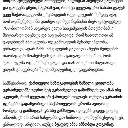
ინფრასტრუქტურული
პროექტები
,
ახლიდან
აშენდება
ქალაქები
და
დაიგება
გზები
,
მაგრამ
ვაი
,
რომ
ეს
ყველაფერი
ნანახი
გვაქვს
უკვე
საქართველოში
_ “ვარდების რევოლუციის” შემდეგ აქაც
ხომ აღმშენებლობა დაიწყო და შევარდნაძის მიერ დატოვებულ
700-მილიონიან საგარეო ვალს სააკაშვილის მთავრობამ 7
მილიარდი დაუმატა და ისე გამოვიდა, რომ საბოლოოდ ამ
ვალებიდან ამოსვლისა თუ გამოსვლის შესაძლებლობა,
უბრალოდ, აღარ ჩანს. ამ ვალების გადახდას ჩვენი შვილების
თაობაც ვერ მოახერხებს და იმის გათვალისწინებით, რომ
“ქართულმა ოცნებამაც” ივალა და თან არაერთი მილიარდი,
ვალის გასტუმრება შვილიშვილებსაც კი გაუჭირდებათ.
სამწუხაროდ,
ქართველი
საზოგადოების
ნაწილი
ცდილობს
,
უკრაინელებზე
უფრო
მეტ
უკრაინელად
გამოჩნდეს
და
ამას
ისე
აკეთებს
,
რომ
ყველაფერ
ქართულს
თელავს
.
თუნდაც
უკრაინის
ფერებში
გადაწყობილი
საქართველოს
დროშა
ავიღოთ
,
რომელიც
დამზადდა
და
ასე
განსაჯეთ
,
იყიდება
კიდეც
.
ვიღაც
ამბობს, ეს არ არის სახელმწიფო სიმბოლიკის შეურაცხყოფა, ეს,
უბრალოდ, არტიაო, თუმცა
ზუსტად
ამას
ამბობდა
გოგონაც
,