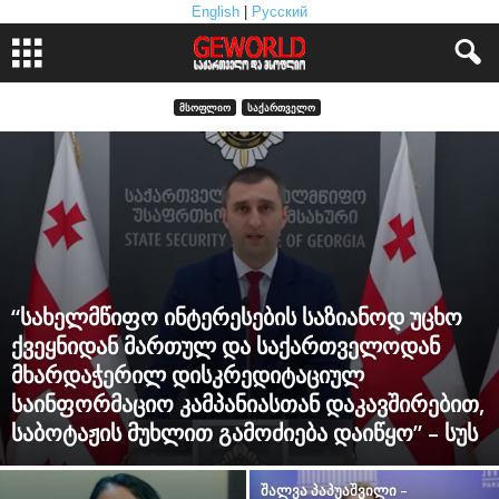
English
|
Русский
ᲛᲡᲝᲤᲚᲘᲝ
ᲡᲐᲥᲐᲠᲗᲕᲔᲚᲝ
“სახელმწიფო ინტერესების საზიანოდ უცხო
ქვეყნიდან მართულ და საქართველოდან
მხარდაჭერილ დისკრედიტაციულ
საინფორმაციო კამპანიასთან დაკავშირებით,
საბოტაჟის მუხლით გამოძიება დაიწყო” – სუს
შალვა პაპუაშვილი –