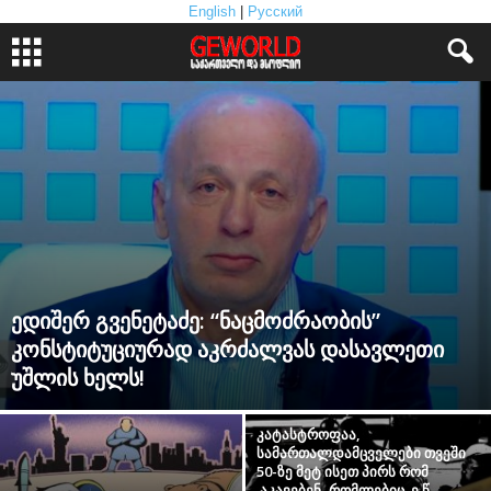
English
|
Русский
ედიშერ გვენეტაძე: “ნაცმოძრაობის”
კონსტიტუციურად აკრძალვას დასავლეთი
უშლის ხელს!
კატასტროფაა,
სამართალდამცველები თვეში
50-ზე მეტ ისეთ პირს რომ
აკავებენ, რომლებიც ე.წ.