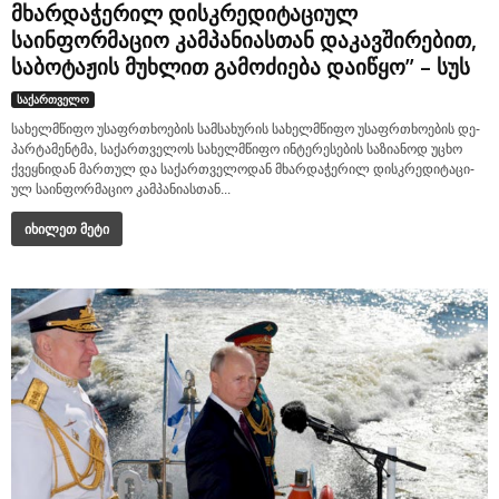
მხარდაჭერილ დისკრედიტაციულ
საინფორმაციო კამპანიასთან დაკავშირებით,
საბოტაჟის მუხლით გამოძიება დაიწყო” – სუს
საქართველო
სა­ხელ­მწი­ფო უსაფრ­თხო­ე­ბის სამ­სა­ხუ­რის სა­ხელ­მწი­ფო უსაფრ­თხო­ე­ბის დე­
პარ­ტა­მენ­ტმა, სა­ქარ­თვე­ლოს სა­ხელ­მწი­ფო ინ­ტე­რე­სე­ბის სა­ზი­ა­ნოდ უცხო
ქვეყ­ნი­დან მარ­თულ და სა­ქარ­თვე­ლო­დან მხარ­და­ჭე­რილ დის­კრე­დი­ტა­ცი­
ულ სა­ინ­ფორ­მა­ციო კამ­პა­ნი­ას­თან...
იხილეთ მეტი