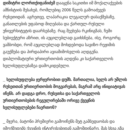
დიმიტრი
ლორთქიფანიძემ
დააყენა საკითხი იმ მოქალაქეების
ამნისტიის შესახებ, რომლებიც 2006 წელს გამოაძევეს
რუსეთიდან. აგრეთვე, ლაპარაკია ლეგალურ დასაქმებაზე,
განათლების უფასოდ მიღებასა და ქართულ-რუსული
უნივერსიტეტის დაარსებაზე. რაც შეეხება რკინიგზას, ჩემი
სუბიექტური აზრით, ის აუცილებლად გაიხსნება, ისე, როგორც
ვამბობდი, რომ აუცილებლად მოხდებოდა სავიზო რეჟიმის
გაუქმება და პირდაპირი ავიამიმოსვლის აღდგენა.
დიპლომატიური ურთიერთობის აღდენა კი საქართველოს
ხელისუფლებაზეა დამოკიდებული.
_
ხელისუფლება
ჯერჯერობით
დუმს
.
მართალია
,
ხელს
არ
უშლის
რუსეთთან
ურთიერთობის
მოგვარებას
,
მაგრამ
არც
ინიციატივას
იჩენს
.
არ
დადგა
დრო
,
რუსეთსა
და
საქართველოს
ურთიერთობების
რეგულირებაში
ორივე
ქვეყნის
ხელისუფლებები
ჩაერთონ
?
_ მჯერა, ბატონი პრემიერი გამოიჩენს მეტ გამბედაობას და
იმოქმედებს ქვეყნის ინტერესებიდან გამომდინარე. მას სხვა გზა