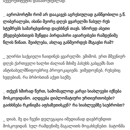
სუვერენიტეტის დასაბრუნებლად.
_
აეროპორტში
რომ
არ
დააკავეს
აგრესიულად
განწყობილი
ე
.
წ
.
ლიბერალები
,
ისინი
მეორე
დღეს
ყვარელში
ჩასულ
რუს
სტუმრებს
სამარცხვინოდ
დაესხნენ
თავს
.
სწორედ
ასეთი
ქმედებებისთვის
შეწყდა
პირდაპირი
ავიარეისები
რამდენიმე
წლის
წინათ
.
შეიძლება
,
ახლაც
განმეორდეს
მსგავსი
რამ
?
_ უღირსი საქციელი ჩაიდინეს ყვარელში. ვშიშობ, ერთ მშვენიერ
დღეს ქართველი ხალხი ძალიან მძიმე პასუხს გასცემს მათ
ანტისახელმწიფოებრივ პროვოკაციებს. ვიმედოვნებ, რუსებიც
ხვდებიან, რა ბრბოსთან აქვთ საქმე.
_
თქვენ
ხშირად
წერთ
,
სამომავლოდ
კარგი
სიახლეები
იქნება
მოსკოვიდანო
.
აღდგება
დიპლომატიური
ურთიერთობები
?
გაიხსნება
რკინიგზა
აფხაზეთისკენ
?
რა
სიახლეებზე
საუბრობთ
?
_ დიახ, მე და ჩვენი დელეგაცია იმედიანად დავბრუნდით
მოსკოვიდან. სულ რამდენიმე მაგალითს მოგახსენებთ. ბატონმა