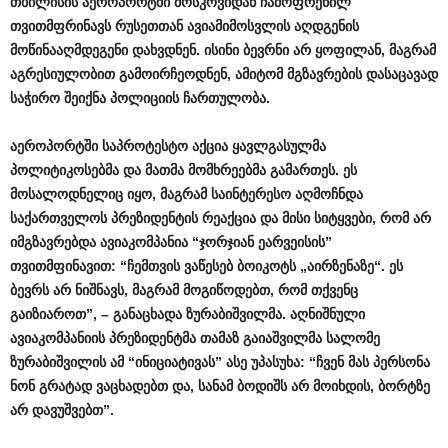
თბილისის
აეროპორტში
მოსკოვიდან
ჩამოფრენილ
თვითმფრინავს
რუსეთთან
ავიამიმოსვლის
აღდგენის
მოწინააღმდეგენი
დახვდნენ
.
ისინი
ბევრნი
არ
ყოფილან
,
მაგრამ
აგრესიულობით
გამოირჩეოდნენ
,
ამიტომ
მგზავრების
დასაცავად
საჭირო
შეიქნა
პოლიციის
ჩართულობა
.
აეროპორტში
საპროტესტო
აქცია
ყავლგასულმა
პოლიტიკოსებმა
და
მათმა
მომხრეებმა
გამართეს
.
ეს
მოსალოდნელიც
იყო
,
მაგრამ
საინტერესო
აღმოჩნდა
საქართველოს
პრეზიდენტის
რეაქცია
და
მისი
სიტყვები
,
რომ
არ
იმგზავრებდა
ავიაკომპანია
“
ჯორჯიან
ეარვეისის
”
თვითმფინავით
: “
ჩემთვის
ვაწესებ
ბოიკოტს
„
აირზენაზე
“.
ეს
ბევრს
არ
ნიშნავს
,
მაგრამ
მოგიწოდებთ
,
რომ
თქვენც
გაიზიაროთ
”, –
განაცხადა
ზურაბიშვილმა
.
აღნიშნული
ავიაკომპანიის
პრეზიდენტმა
თამაზ
გაიაშვილმა
სალომე
ზურაბიშვილის
ამ
“
ინიციატივას
”
ასე
უპასუხა
: “
ჩვენ
მას
პერსონა
ნონ
გრატად
ვაცხადებთ
და
,
სანამ
ბოდიშს
არ
მოიხდის
,
ბორტზე
არ
დავუშვებთ
”.