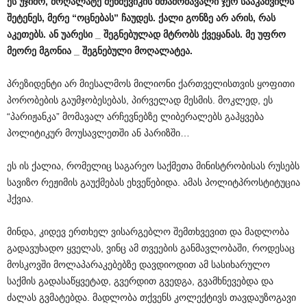
ეს
უჯიშო
,
მოღალატე
მენშევიკის
შთამომავალი
ჯერ
სააკაშვილს
შეტენეს
,
მერე
“
ოცნებას
”
ჩაუდეს
.
ქალი
გონზე
არ
არის
,
რას
აკეთებს
.
ან
უარესი
_
შეგნებულად
მტრობს
ქვეყანას
.
მე
უფრო
მეორე
მგონია
_
შეგნებული
მოღალატეა
.
პრეზიდენტი არ მიესალმოს მილიონი ქართველისთვის ყოფითი
პორობების გაუმჯობესებას, პირველად მესმის. მოკლედ, ეს
“პარიჟანკა” მომავალ არჩევნებზე ლიბერალებს გაჰყვება
პოლიტიკურ მოუსავლეთში ან პარიზში…
ეს ის ქალია, რომელიც საგარეო საქმეთა მინისტრობისას რუსებს
სავიზო რეჟიმის გაუქმებას ეხვეწებიდა. ამას პოლიტპროსტიტუცია
ჰქვია.
მინდა, კიდევ ერთხელ ვისარგებლო შემთხვევით და მადლობა
გადავუხადო ყველას, ვინც ამ თვეების განმავლობაში, როდესაც
მოსკოვში მოლაპარაკებებზე დავდიოდით ამ სასიხარულო
საქმის გადასაწყვეტად, გვერდით გვედგა, გვამხნევებდა და
ძალას გვმატებდა. მადლობა თქვენს კოლექტივს თავდაუზოგავი