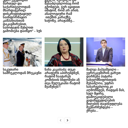
მართულ და
შესაძლებლობაც რომ
საქართველოდან
გქონდეთ, ვერ იყიდით
მხარდაჭერილ
იმიტომ, რომ არ არის.
დისკრედიტაციულ
ანალოგიური რამ
საინფორმაციო
ითქმის კარაქზე,
კამპანიასთან
ხაჭოზე, არაჟანზე…
დაკავშირებით,
საბოტაჟის მუხლით
გამოძიება დაიწყო” – სუს
საკუთარი
ნანა კაკაბაძე: თუკი
შალვა პაპუაშვილი –
სამრეკლოდან მრეკავნი
არაფერს აპირებდნენ,
ევროკავშირის გარეთ
რატომ ჩაატარეს
დარჩენა პატარა
კომისიის სხდომები ან
სახელმწიფოსთვის
თეა წულუკიანი რატომ
შესაძლოა, უფრო
შეაწუხეს?!
სასარგებლოც კი
აღმოჩნდეს, რადგან მას,
სულ მცირე,
დამოუკიდებელი
გადაწყვეტილების
მიღების თავისუფლება
შეუნარჩუნდება –
ქრება...