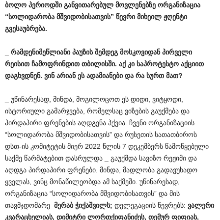
ბოლო
პერიოდში
განვითარებულ
მოვლენებზე
ორგანიზაცია
“
სოლიდარობა
მშვიდობისათვის
”
წევრი
მიხეილ
ჟღენტი
გვესაუბრება
.
_
რამდენიმეწლიანი
პაუზის
შემდეგ
მოსკოვიდან
პირველი
რეისით
ჩამოფრინდით
თბილისში
.
აქ
კი
საპროტესტო
აქციით
დაგხვდნენ
.
ვინ
არიან
ეს
ადამიანები
და
რა
სურთ
მათ
?
_ უწინარესად, მინდა, მოგილოცოთ ეს დიდი, ვიტყოდი,
ისტორიული გამარჯვება, რომელსაც ვიზების გაუქმება და
პირდაპირი ფრენების აღდგენა ჰქვია. ჩვენი ორგანიზაციის
“სოლიდარობა მშვიდობისათვის” და რუსეთის სათათბიროს
დსთ-ის კომიტეტის მიერ 2022 წლის 7 დეკემბერს წამოწყებული
საქმე წარმატებით დასრულდა _ გაუქმდა სავიზო რეჟიმი და
აღდგა პირდაპირი ფრენები. მინდა, მადლობა გადავუხადო
ყველას, ვინც მონაწილეობდა ამ საქმეში. უწინარესად,
ორგანიზაცია “სოლიდარობა მშვიდობისათვის” და მის
თავმჯდომარე
მერაბ
ჭიქაშვილს
;
დელეგაციის წევრებს:
ვალერი
კვარაცხელიას
,
დიმიტრი
ლორთქიფანიძეს
,
თემურ
ფიფიას
,