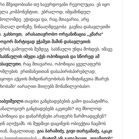
ი მშვიდობიანი თუ ხავერდოვანი რევოლუცია. ეს იყო
ველა კომპონენტით, უბრალოდ, იმჟამინდელ
 ბოლომდე ეჭიდავა და, რაც მთავარია, არც
 მაღალ დონეზე, წინააღმდეგობა გაეწია დასავლეთში
ს.
გახსოვთ, არასათავრობო ორგანიზაცია „კმარა“
როგორ მარტივად ვჭამეთ მაშინ დასავლეთის
ფრის გამოვლის შემდეგ სასწაული უნდა მოხდეს, იმავე
სასწაულის იმედი აქვს ოპოზიციას და სწორედ ამ
ასავლეთი.
რაც მთავარია, ოპოზიცია ყველაფერს
რომლების ერთმანეთთან დასაპირისპირებლად;
ოფი აქციის მიმდინარეობისას მომიტინგეთა მხარეს
მხობაში“ იარაღით მიიღებს მონაწილეობასო.
ხაბეიშვილი
თავისი განცხადებების გამო დააპატიმრა,
ნც ანალოგიურ განცხადებებს აკეთებს? თუ მხოლოდ
ოპოზიცია და დანარჩენები არაფერს წარმოადგენენ?
ინ აღიქვამს. ის მუდმივი დაცინვის ობიექტია ნაცმოს
რიან, მაგალითად,
გია ბარამიძე, გივი თარგამაძე, აკაკი
ხვა ხელისუფლებას –
რატომ არ გადაჰყავთ „ვივამედის“