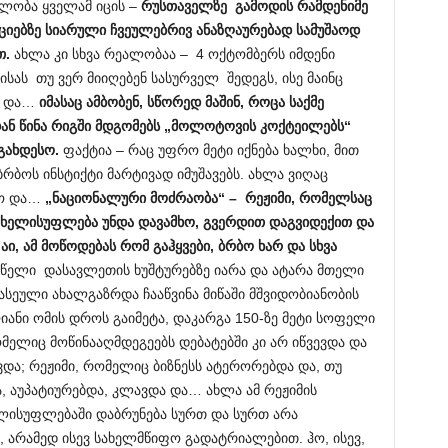
ალობა ყველამ იცის –
რუსთაველზე გამოდის რამდენიმე
ციებზე სიარული ჩვეულებრივ ანაზღაურებად სამუშაოდ
თ.
ახლა კი სხვა რეალობაა – 4 ოქტომბერს იმდენი
ისას თუ ვერ მიიღებენ სასურველ შედეგს, ისე მაინც
ნ და…
იმასაც ამბობენ, სწორედ მაშინ, როცა საქმე
იდან წინა რიგში მდგომებს „მოლოტოვის კოქტეილებს“
გახდესო.
ფაქტია – რაც უფრო მეტი იქნება ხალხი, მით
რბოს ინსტიქტი მარტივად იმუშავებს. ახლა ვიღაც
თო და…
„ნაციონალური მოძრაობა“ – რეჟიმი, რომელსაც
ა, ხელისუფლება უნდა დავამხო, გვერდით დაგვიდექით და
აი, ამ მოწოდებას რომ გაჰყვები, ბრბო ხარ და სხვა
წელი დასავლეთის ხუშტურებზე იარა და ატარა მთელი
 ასეული ახალგაზრდა ჩააწვინა მიწაში მშვიდობიანობის
იანი ომის დროს გაიმეტა, დაკარგა 150-ზე მეტი სოფელი
მელიც მოწინააღმდეგეებს დებატებში კი არ იწვევდა და
და; რეჟიმი, რომელიც ბიზნესს ატერორებდა და, თუ
ა, აუპატიურებდა, კლავდა და… ახლა ამ რეჟიმის
ელისუფლებაში დაბრუნება სურთ და სურთ არა
), არამედ ისევ სახელმწიფო გადატრიალებით. ჰო, ისევ,