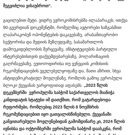
შეგვიძლია
ვისაუბროთ
“
.
გაცილებით მეტი, ვიდრე ევროკომისრებმა ილაპარაკეს, ითქვა
90-გვერდიან დოკუმენტში, რომელშიც ავტორები ხაზგასმით
ლაპარაკობენ ოპონენტების დაკავებაზე, არასამთავრობო
სექტორისა და მედიის შეზღუდვაზე, სასამართლოს
დამოუკიდებლობის შერყევაზე, ინსტიტუციების პარტიული
ინტერესებისთვის დაქვემდებარებაზე, პოლარიზაციის
გაღრმავებაზე, ეუთო/ოდირისა თუ ვენეციის კომისიის
რეკომენდაციების უგულებელყოფაზე და, მათი აზრით, სხვა
ანტიდემოკრატიულ მოვლენაზე, რომლის გამოც ევროპული
ბლოკი ქვეყანას უარყოფითად აფასებს.
„2023
წლის
დეკემბერში
ევროპულმა
საბჭომ
საქართველოს
მიანიჭა
კანდიდატის
სტატუსი
იმ
დათქმით
,
რომ
გატარდებოდა
რეფორმები
,
რომლებიც
2023
წლის
8
ნოემბრის
რეკომენდაციებით
იყო
გათვალისწინებული
.
ქვეყანაში
განვითარებული
მოვლენებიდან
გამომდინარე
კი
, 2024
წლის
ივნისსა
და
ოქტომბერში
ევროპულმა
საბჭომ
დაასკვნა
,
რომ