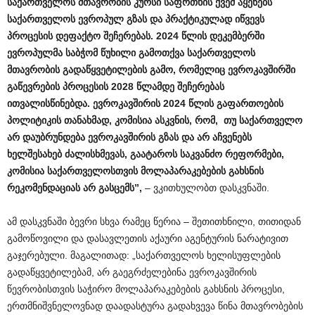
საქართველოს
მთავრობის
კურსი
საფრთხის
ქვეშ
აყენებს
საქართველოს
ევროპულ
გზას
და
პრაქტიკულად
იწვევს
პროცესის
დეფაქტო
შეჩერებას
. 2024
წლის
დეკემბერში
ევროპულმა
საბჭომ
წუხილი
გამოთქვა
საქართველოს
მთავრობის
გადაწყვეტილების
გამო, რომელიც
ევროკავშირში
გაწევრების
პროცესის
2028
წლამდე შეჩერებას
ითვალისწინებდა
.
ევროკავშირის
2024
წლის
გაფართოების
პოლიტიკის
თანახმად
,
კომისია
ასკვნის
,
რომ
,
თუ
საქართველო
არ
დაუბრუნდება
ევროკავშირის
გზას
და
არ
აჩვენებს
ხელშესახებ
ძალისხმევას,
გაატაროს
საკვანძო
რეფორმები
,
კომისია
საქართ
ვ
ელოსთვის
მოლაპარაკებების
გახსნის
რეკომენდაციას არ
გასცემს”
,
– ვკითხულობთ დასკვნაში.
ამ დასკვნაში ბევრი სხვა რამეც წერია – შეთითხნილი, თითიდან
გამოწოვილი და დასავლეთის აქაური აგენტურის ნარატივით
გაჯერებული. მაგალითად: „საქართველოს ხელისუფლების
გადაწყვეტილებამ, არ გაეგრძელებინა ევროკავშირის
წევრობისთვის საჭირო მოლაპარაკებების გახსნის პროცესი,
ერთმნიშვნელოვნად დაადასტურა გადახვევა წინა მთავრობების