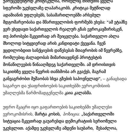
უპრეცედენტოდ
კრიტიკულია
,
რომელიც
თითქმის
ყველა
სფეროში
უკუსვლაზე ლაპარაკობს
.
კრიტიკა მეტწილად
ადამიანის
უფლებებს
,
სა
სა
მართლოებში არსებულ
მ
დ
გომარეობასა და
მმართველობის
ფორმებს ეხება
:
“ამ ეტაპზე
ვერ ვხედავთ
საქართველოს
რეალურ
გზა
ს
ევროკავშირისკენ
,
თუ
პირობები
მკვეთრად
არ
შეიცვლება
.
საქართველო
ახლა
მხოლოდ
სიტყვიერად
არის
კანდიდატი
ქვეყანა
.
ჩვენ
ვცდილობდით
სანქციების
დაწესებას
მთავრობის
იმ
წევრებზე
,
რომლებიც
ძალადობას
მიმართავდნენ
პროტესტის
მონაწილეების
წინააღმდეგ
საქართველში
.
ამ
დროისთვის
საკითხზე
ყველა
წევრის
თანხმობა
არ
გვაქვს
,
მაგრამ
გა
ნვაგრძობთ
მუშაობას
სხვა
გზების
საპოვნელად”,
– განაცხადა
საგარეო და უსაფრთხოების საკითხებში ევროკომისიის
უმაღლესმა წარმომადგენელმა
კაია
კალასმა
.
უფრო მკაცრი იყო გაფართოების საკითხებში უმაღლესი
ევროკომისრის,
მარტა
კოსის
,
პოზიცია:
„
საქართველოში
სიტუაცია
მკვეთრად
გაუარესდა
დემოკრატიის
სერიოზული
უკუსვლით
.
აქამდე
უკუსვლაზე
ამდენი
საუბარი
,
შესაძლოა
,