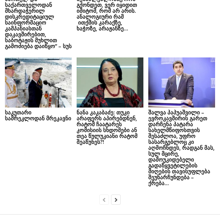
საქართველოდან
გქონდეთ, ვერ იყიდით
მხარდაჭერილ
იმიტომ, რომ არ არის.
დისკრედიტაციულ
ანალოგიური რამ
საინფორმაციო
ითქმის კარაქზე,
კამპანიასთან
ხაჭოზე, არაჟანზე…
დაკავშირებით,
საბოტაჟის მუხლით
გამოძიება დაიწყო” – სუს
საკუთარი
ნანა კაკაბაძე: თუკი
შალვა პაპუაშვილი –
სამრეკლოდან მრეკავნი
არაფერს აპირებდნენ,
ევროკავშირის გარეთ
რატომ ჩაატარეს
დარჩენა პატარა
კომისიის სხდომები ან
სახელმწიფოსთვის
თეა წულუკიანი რატომ
შესაძლოა, უფრო
შეაწუხეს?!
სასარგებლოც კი
აღმოჩნდეს, რადგან მას,
სულ მცირე,
დამოუკიდებელი
გადაწყვეტილების
მიღების თავისუფლება
შეუნარჩუნდება –
ქრება...