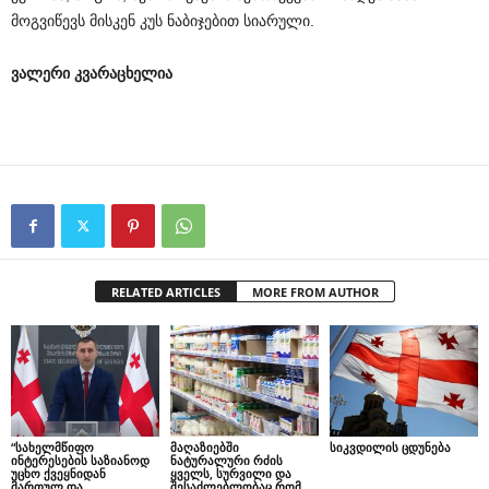
მოგვიწევს მისკენ კუს ნაბიჯებით სიარული.
ვალერი კვარაცხელია
RELATED ARTICLES
MORE FROM AUTHOR
“სახელმწიფო
მაღაზიებში
სიკვდილის ცდუნება
ინტერესების საზიანოდ
ნატურალური რძის
უცხო ქვეყნიდან
ყველს, სურვილი და
მართულ და
შესაძლებლობაც რომ