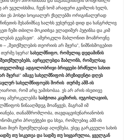
ების მიერ ჰიროსიმასა და ნაგასაკისთვის მოწყობილი
 არ უგულისხმია, ჩვენ ხომ არაფერი გვიშლის ხელს,
მისი ეს პოსტი სოციალურ ქსელებში ორიგინალურად
 ჩინეთის შესანიშნავ ხალხს ვუსურვებ დიდ და ხანგრძლივ
ეთ ჩემი თბილი მოკითხვა ვლადიმერ პუტინსა და კიმ
თქმულებას გეგმავთ“. ამერიკული შაბლონით მოაზროვნე
 – „შეთქმულების თეორიის არ მჯერა”, ნიშნისმოგებით
, თურმე სჯერა!
სახელმწიფო, რომელიც დედამიწის
ა შეთქმულებებს, ავრცელებდა შაბლონს, რომელსაც
ქართველოშიც) ადგილობრივი ბრიყვები ბრძნული სახით
არ მჯერა!
”
იმავე სახელმწიფოს პრეზიდენტი დღეს
სავლურ სახელმწიფოებს შორის
თურმე აშშ-ის
ღიაროთ, რომ არც უამისობაა. ეს არ არის ისეთივე
რიც ამერიკელებმა
საბჭოთა კავშირის, იუგოსლავიის,
ლმწიფოს წინააღმდეგ მოაწყვეს, მაგრამ იმ
იანება, თანამშრომლობა, თავდაცვისუნარიანობის
ნომიკური პროექტები და სხვა, რომლებიც აშშ-ის
ათ მიერ შეთქმულებად აღიქმება, ესეც გარკვეული სახის
სადმე თუ სიკეთეა და სადმე თუ სიყვარულია, ყველგან