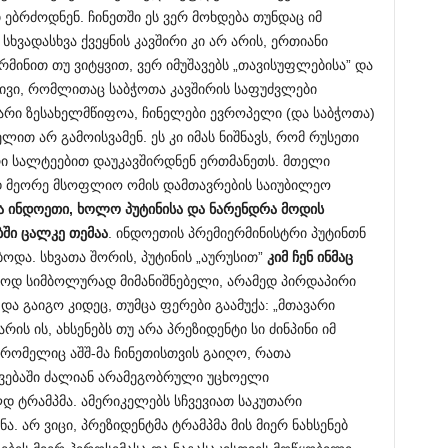
ბრძოდნენ. ჩინეთში ეს ვერ მოხდება თუნდაც იმ
ხვადასხვა ქვეყნის კავშირი კი არ არის, ერთიანი
მინით თუ ვიტყვით, ვერ იმუშავებს „თავისუფლებისა” და
ივი, რომლითაც საბჭოთა კავშირის საფუძვლები
ყარი ზესახელმწიფოა, ჩინელები ევროპელი (და საბჭოთა)
ით არ გამოისვამენ. ეს კი იმას ნიშნავს, რომ რუსეთი
არი სალტეებით დაუკავშირდნენ ერთმანეთს. მთელი
ედ მეორე მსოფლიო ომის დამთავრების საიუბილეო
ა ინდოეთი, ხოლო პუტინისა და ნარენდრა მოდის
ში ცალკე თემაა
. ინდოეთის პრემიერმინისტრი პუტინთნ
და. სხვათა შორის, პუტინის „აურუსით”
კიმ ჩენ ინმაც
ლოდ სიმბოლურად მიმანიშნებელი, არამედ პირდაპირი
და გაიგო კიდეც, თუმცა ფერები გაამუქა: „მთავარი
რის ის, ახსენებს თუ არა პრეზიდენტი სი ძინპინი იმ
 რომელიც აშშ-მა ჩინეთისთვის გაიღო, რათა
ვებაში ძალიან არამეგობრული უცხოელი
დ ტრამპმა. ამერიკელებს სჩვევიათ საკუთარი
. არ ვიცი, პრეზიდენტმა ტრამპმა მის მიერ ნახსენებ