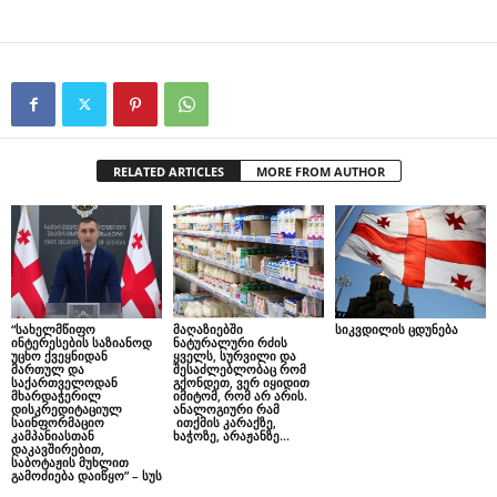
RELATED ARTICLES
MORE FROM AUTHOR
“სახელმწიფო
მაღაზიებში
სიკვდილის ცდუნება
ინტერესების საზიანოდ
ნატურალური რძის
უცხო ქვეყნიდან
ყველს, სურვილი და
მართულ და
შესაძლებლობაც რომ
საქართველოდან
გქონდეთ, ვერ იყიდით
მხარდაჭერილ
იმიტომ, რომ არ არის.
დისკრედიტაციულ
ანალოგიური რამ
საინფორმაციო
ითქმის კარაქზე,
კამპანიასთან
ხაჭოზე, არაჟანზე…
დაკავშირებით,
საბოტაჟის მუხლით
გამოძიება დაიწყო” – სუს