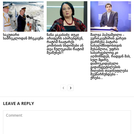
საკუთარი
ნანა კაკაბაძე: თუკი
შალვა პაპუაშვილი –
სამრეკლოდან მრეკავნი
არაფერს აპირებდნენ,
ევროკავშირის გარეთ
რატომ ჩაატარეს
დარჩენა პატარა
კომისიის სხდომები ან
სახელმწიფოსთვის
თეა წულუკიანი რატომ
შესაძლოა, უფრო
შეაწუხეს?!
სასარგებლოც კი
აღმოჩნდეს, რადგან მას,
სულ მცირე,
დამოუკიდებელი
გადაწყვეტილების
მიღების თავისუფლება
შეუნარჩუნდება –
ქრება...
LEAVE A REPLY