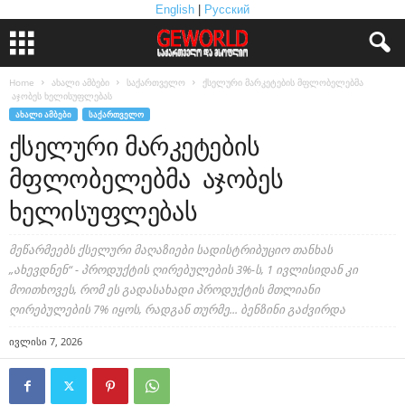
English
|
Русский
Home
ახალი ამბები
საქართველო
ქსელური მარკეტების მფლობელებმა
აჯობეს ხელისუფლებას
ᲐᲮᲐᲚᲘ ᲐᲛᲑᲔᲑᲘ
ᲡᲐᲥᲐᲠᲗᲕᲔᲚᲝ
ქსელური მარკეტების
მფლობელებმა აჯობეს
ხელისუფლებას
მეწარმეებს ქსელური მაღაზიები სადისტრიბუციო თანხას
„ახევდნენ“ - პროდუქტის ღირებულების 3%-ს, 1 ივლისიდან კი
მოითხოვეს, რომ ეს გადასახადი პროდუქტის მთლიანი
ღირებულების 7% იყოს, რადგან თურმე... ბენზინი გაძვირდა
ივლისი 7, 2026