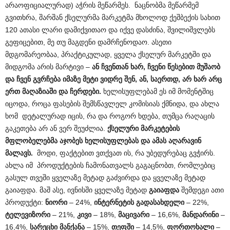
არაოფიციალურად) აჭრის მეწარმეს. ნაცნობმა მეწარმემ
გვითხრა, შარშან ქსელურმა მარკეტმა მხოლოდ ქეშბექის სახით
120 ათასი ლარი დამიქვითაო და იქვე დასძინა, შვილიშვლებს
გეფიცებით, მე თუ მაგდენი დამრჩენოდაო. ასეთი
მდგომარეობაა, პრაქტიკულად, ყველა ქსელურ მარკეტში და
მიდგომა არის მარტივი –
ან ჩვენთან ხარ, ჩვენი წესებით მუშაობ
და ჩვენ გვრჩება იმაზე მეტი ვიდრე შენ, ან, საერთდ, არ ხარ არც
ერთ მაღაზიაში და ჩერდები.
ხელისუფლებამ ეს იმ მომენტშიც
იცოდა, როცა ფასების შემსწავლელ კომისიას ქმნიდა, და ახლა
ხომ დეტალურად იცის, რა და როგორ ხდება, თუმცა რაღაცის
გაკეთება არ ან ვერ შეუძლია.
ქსელური მარკეტების
მფლობელებმა აჯობეს ხელისუფლებას და ამას აღარავინ
მალავს.
მოდი, ფაქტებით ვთქვათ ის, რა უბედურებაც გვჭირს.
ახლა იმ პროდუქტების ჩამონათვალს გაგაცნობთ, რომლებიც
გასულ თვეში ყველაზე მეტად გაძვირდა და ყველაზე მეტად
გაიაფდა. მაშ ასე, ივნისში ყველაზე მეტად
გაიაფდა
შემდეგი ათი
პროდუქტი:
ნიორი
– 24%,
ინტერნეტის გადასახდელი
– 22%,
ტელევიზორი
– 21%,
კივი
– 18%,
მაცივარი
– 16,6%,
მანდარინი
–
16,4%,
სარეცხი მანქანა
– 15%,
თეფში
– 14,5%,
ფორთოხალი
–