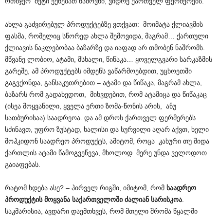
ოთხჯერ მეტი ექნებათ ნაშოვნი, ვიდრე ქართველ ფერმერებს.
ახლა გაძვირებულ პროდუქტებზე ვთქვათ: მოიმატა ქლიავმის
ფასმა, რომელიც სწორედ ახლა შემოვიდა, მაგრამ… ქართული
ქლიავის ნაკლებობაა ბაზარზე და იაფად არ თმობენ ნაშრომს.
მწვანე ლობიო, ატამი, მსხალი, წიწაკა… ყოველგვარი სარკაზმის
გარეშე, ამ პროდუქტებს იმდენს ვაწარმოებდით, უცხოეთში
გაგვქონდა, განსაკუთრებით – ატამი და წიწაკა, მაგრამ ახლა,
ბაზარს რომ გადახედოთ, მიხვდებით, რომ ატამიცა და წიწაკაც
(ისეა მოყვანილი, ყველა ერთი ზომა-წონის არის, ანუ
სათბურისაა) საადრეოა. და ამ დროს ქართველ ფერმერებს
სძინავთ, უფრო ზუსტად, ხალისი და სურვილი აღარ აქვთ, ხელი
მოჰკიდონ საადრეო პროდუქტს, ამიტომ, როცა კახური თუ შიდა
ქართლის ატამი წამოგვეწევა, მხოლოდ მერე უნდა ველოდოთ
გაიაფებას.
რატომ ხდება ასე? – პირველ რიგში, იმიტომ, რომ
საადრეო
პროდუქტის მოყვანა საქართველოში ძალიან სარისკოა
.
საკმარისია, ავდარი დაემთხვეს, რომ მთელი შრომა წყალში