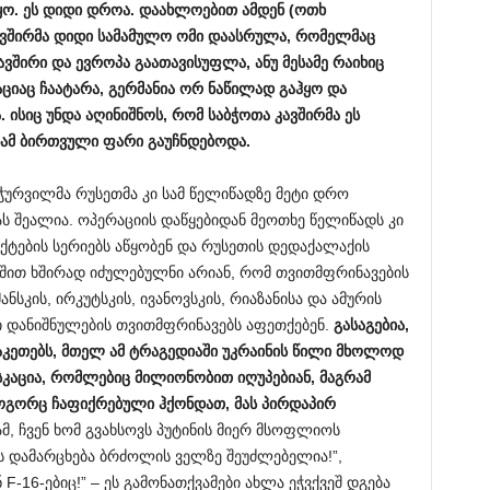
ყო. ეს დიდი დროა. დაახლოებით ამდენ (ოთხ
ავშირმა დიდი სამამულო ომი დაასრულა, რომელმაც
ავშირი და ევროპა გაათ
ა
ვისუფლა, ანუ მესამე რაიხიც
ციაც ჩაატარა, გერმანია ორ ნაწილად გაჰყო და
 ისიც უნდა აღინიშნოს, რომ საბჭოთა კავშირმა ეს
ნამ ბირთვული ფარი გაუჩნდებოდა.
რვილმა რუსეთმა კი სამ წელიწადზე მეტი დრო
 შეალია. ოპერაციის დაწყებიდან მეოთხე წელიწადს კი
ტების სერიებს აწყობენ და რუსეთის დედაქალაქის
შით ხშირად იძულებულნი არიან, რომ თვითმფრინავების
ანსკის, ირკუტსკის, ივანოვსკის, რიაზანისა და ამურის
დანიშნულების თვითმფრინავებს აფეთქებენ.
გასაგებია,
 აკეთებს, მთელ ამ ტრაგედიაში უკრაინის წილი მხოლოდ
სკაცია, რომლებიც მილიონობით იღუპებიან, მაგრამ
 როგორც ჩაფიქრებული ჰქონდათ, მას პირდაპირ
ამ, ჩვენ ხომ გვახსოვს პუტინის მიერ მსოფლიოს
ის დამარცხება ბრძოლის ველზე შეუძლებელია!”,
 F-16-ებიც!” – ეს გამონათქვამები ახლა ეჭვქვეშ დგება