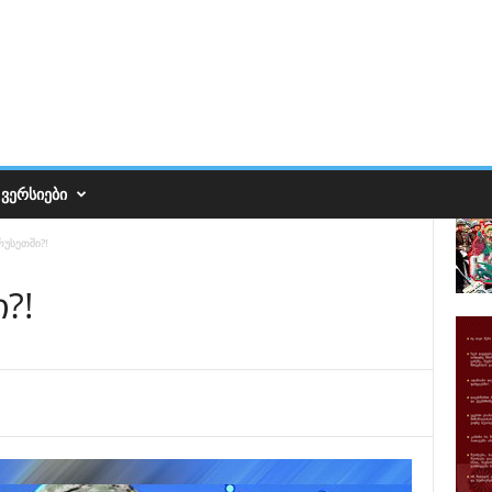
ᲕᲔᲠᲡᲘᲔᲑᲘ
რუსეთში?!
?!