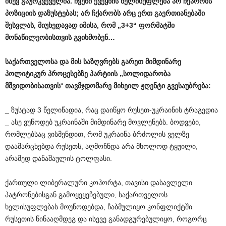
ისევ
გაურკვეველია
.
ჩვენი
ქვეყნის
ხელისუფლება
არ
ჩქარობს
პოზიციის
დაზუსტებას
;
არ
ჩქარობს
არც
ერთ
გაერთიანებაში
შესვლას
,
მიუხედავად
იმისა
,
რომ
„
3+3
“
ფორმატში
მონაწილეობისთვის
გვიხმობენ
…
საქართველოსა
და
მის
საზღვრებს
გარეთ
მიმდინარე
პოლიტიკურ
პროცესებზე
პარტიის
„
სოლიდარობა
მშვიდობისათვის
“
თავმჯდომარე
მიხეილ
ჟღენტი
გვესაუბრება
:
_ ზუსტად 3 წელიწადია, რაც დაიწყო რუსეთ-უკრაინის ტრაგედია
_ ასე ვუწოდებ უკრაინაში მიმდინარე მოვლენებს. ბოდვები,
რომლებსაც ვისმენდით, რომ უკრაინა ბრძოლის ველზე
დაამარცხებდა რუსეთს, აღმოჩნდა არა მხოლოდ ტყუილი,
არამედ დანაშაულის ტოლფასი.
ქართული ლიბერალური კოჰორტა, თავისი დასავლელი
პატრონებისგან გამოყეყეჩებული, საქართველოს
ხელისუფლებას მოუწოდებდა, ჩაბმულიყო კონფლიქტში
რუსეთის წინააღმდეგ და ისევე განადგურებულიყო, როგორც