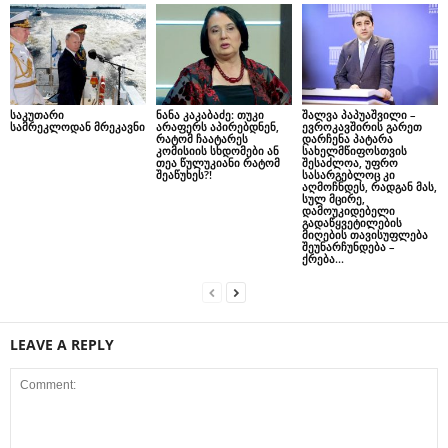
საკუთარი
ნანა კაკაბაძე: თუკი
შალვა პაპუაშვილი –
სამრეკლოდან მრეკავნი
არაფერს აპირებდნენ,
ევროკავშირის გარეთ
რატომ ჩაატარეს
დარჩენა პატარა
კომისიის სხდომები ან
სახელმწიფოსთვის
თეა წულუკიანი რატომ
შესაძლოა, უფრო
შეაწუხეს?!
სასარგებლოც კი
აღმოჩნდეს, რადგან მას,
სულ მცირე,
დამოუკიდებელი
გადაწყვეტილების
მიღების თავისუფლება
შეუნარჩუნდება –
ქრება...
LEAVE A REPLY