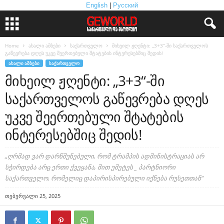
English
|
Русский
Home
ახალი ამბები
საქართველო
მიხეილ ჟღენტი: „3+3“-ში საქართველოს
გაწევრება დღეს უკვე შეერთებული შტატების ინტერესებშიც შედის!
ᲐᲮᲐᲚᲘ ᲐᲛᲑᲔᲑᲘ
ᲡᲐᲥᲐᲠᲗᲕᲔᲚᲝ
მიხეილ ჟღენტი: „3+3“-ში
საქართველოს გაწევრება დღეს
უკვე შეერთებული შტატების
ინტერესებშიც შედის!
„ღრმად ვარ დარწმუნებული, რომ ტრამპის ადმინისტრაციას არ
სჭირდება არც ერთი ქვეყანა, მით უმეტეს _ პარტნიორი
საქართველო, რომელიც დაპირისპირებული იქნება რუსეთთან“
თებერვალი 25, 2025