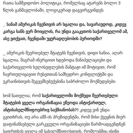
რათა სამშვიდობო პოლიტიკა, რომელსაც ატარებს ბოლო 3
წლის განმავლობაში, ლოგიკურად დაგვირგვინდეს.
_
სანამ
ამერიკას
ჩვენთვის
არ
სცალია
და
,
სავარაუდოდ
,
კიდევ
კარგა
ხანს
ვერ
მოიცლის
,
რა
უნდა
გააკეთოს
საქართველომ
ამ
,
ასე
ვთქვათ
,
ჩვენდამი
უყურადღებობის
პერიოდში
?
_ ამერიკის შეერთებულ შტატებს ჩვენთვის, დიდი ხანია, აღარ
სცალია, მაგრამ ინერციით ხდებოდა მანიპულაციები და
საქართველოს ხელისუფლების შანტაჟი იმ მოტივით, რომ
ჩავრთულიყავით რუსეთთან სამხედრო კონფლიქტში და
უკრაინისთვის შეგვემსუბუქებინა საბრძოლო მოქმედებები.
ხომ ნათელია, რომ
საქართველოში
მოქმედი
შეერთებული
შტატების
ყველა
ორგანიზაცია
ეწეოდა
ანტიქართულ
,
ანტისახელმწიფოებრივ
საქმიანობას
?!
კიდევ ვინ უნდა
გვითხრას, თუ არა აშშ-ის პრეზიდენტმა, რომ მისი ქვეყნის მიერ
დაფინანსებული გარკვეული ორგანიზაციები წარმოადგენდნენ
საფრთხეს ყველა იმ სახელმწიფოსთვის, რომლებშიც ისინი