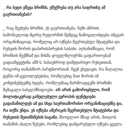
_
რა
ბედი
ეწევა
ბრიჩსს
,
ემუქრება
თუ
არა
საფრთხე
ამ
გაერთიანებას
?
_ რაც შეეხება ბრიჩსს, ეს გაერთიანება, ჩემი აზრით,
სამომავლოდ მცირე რეფორმის შემდეგ ჩამოყალიბდება იმგვარ
ორგანიზაციად, რომელიც არ იქნება შეერთებულ შტატებსა და
რუსეთს შორის დაპირისპირების საბაბი. აღსანიშნავია, რომ
ბრიჩსის შექმნამ და მისმა ყოველწლიურმა გაფართოებამ
გადააწყვეტინა აშშ-ს, სასაუბროდ დამჯდარიყო რუსეთთან,
როგორც თანასწორ პარტნიორთან. ჩვენ ვხედავთ, რა მაღალია
ტემპი იმ ცვლილებებისა, რომლებიც მათ შორის იმ
კონტინენტებზე ხდება, რომლებსაც წარმოადგენს ბრიჩსში
შემავალი სახელმწიფოები.
არ
არის
გამორიცხული
,
რომ
პოლიტიკურად
განულებული
ევროპის
ფუნქციები
გადანაწილდეს
ამ
და
სხვა
საერთაშორისო
ორგანიზაციებზე
და
,
რა
თქმა
უნდა
,
ეს
იქნება
ამერიკის
შეერთებული
შტატებისა
და
რუსეთის
შეთანხმების
საგანი
.
მსოფლიო მზად არის, მიიღოს
თამაშის ახალი წესები, რომლებიც დამყარებული იქნება ყველა