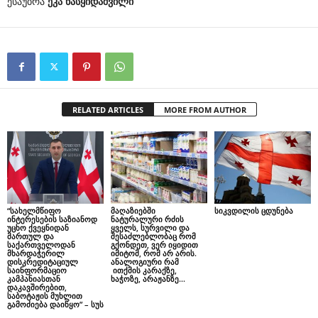
ესაუბრა
ეკა ნასყიდაშვილი
RELATED ARTICLES
MORE FROM AUTHOR
“სახელმწიფო
მაღაზიებში
სიკვდილის ცდუნება
ინტერესების საზიანოდ
ნატურალური რძის
უცხო ქვეყნიდან
ყველს, სურვილი და
მართულ და
შესაძლებლობაც რომ
საქართველოდან
გქონდეთ, ვერ იყიდით
მხარდაჭერილ
იმიტომ, რომ არ არის.
დისკრედიტაციულ
ანალოგიური რამ
საინფორმაციო
ითქმის კარაქზე,
კამპანიასთან
ხაჭოზე, არაჟანზე…
დაკავშირებით,
საბოტაჟის მუხლით
გამოძიება დაიწყო” – სუს