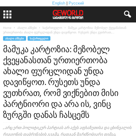
English
|
Русский
Home
ახალი ამბები
საქართველო
მამუკა კარტოზია: მეზობელ ქვეყანასთან
ურთიერთობა ახალი ფურცლიდან უნდა დავიწყოთ. რუსეთს უნდა ვუთხრათ,...
ᲐᲮᲐᲚᲘ ᲐᲛᲑᲔᲑᲘ
ᲡᲐᲥᲐᲠᲗᲕᲔᲚᲝ
მამუკა კარტოზია: მეზობელ
ქვეყანასთან ურთიერთობა
ახალი ფურცლიდან უნდა
დავიწყოთ. რუსეთს უნდა
ვუთხრათ, რომ ვიქნებით მისი
პარტნიორი და არა ის, ვინც
ზურგში დანას ჩასცემს
,,არც ერთ პოლიტიკურ პარტიას არ აქვს აფხაზეთისა და ცხინვალის
რეგიონის დაბრუნების გეგმა, რადგან მგრძნობიარე თემაა,