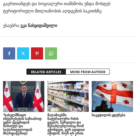
გაერთიანდეს და სოციალური თანხმობა უნდა მოხდეს
ტერიტორიული მთლიანობის აღდგენის საკითხზე.
ესაუბრა
ეკა ნასყიდაშვილი
RELATED ARTICLES
MORE FROM AUTHOR
“სახელმწიფო
მაღაზიებში
სიკვდილის ცდუნება
ინტერესების საზიანოდ
ნატურალური რძის
უცხო ქვეყნიდან
ყველს, სურვილი და
მართულ და
შესაძლებლობაც რომ
საქართველოდან
გქონდეთ, ვერ იყიდით
მხარდაჭერილ
იმიტომ, რომ არ არის.