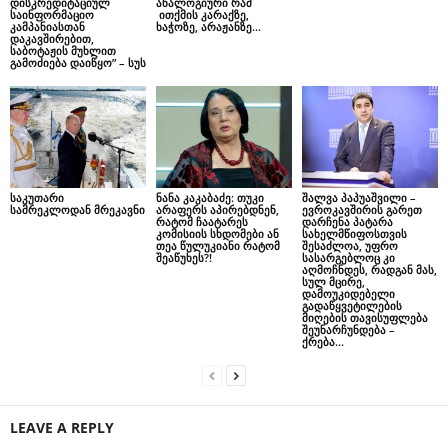
დისკრედიტაციულ
ანალოგიური რამ
საინფორმაციო
ითქმის კარაქზე,
კამპანიასთან
ხაჭოზე, არაჟანზე…
დაკავშირებით,
საბოტაჟის მუხლით
გამოძიება დაიწყო” – სუს
საკუთარი
ნანა კაკაბაძე: თუკი
შალვა პაპუაშვილი –
სამრეკლოდან მრეკავნი
არაფერს აპირებდნენ,
ევროკავშირის გარეთ
რატომ ჩაატარეს
დარჩენა პატარა
კომისიის სხდომები ან
სახელმწიფოსთვის
თეა წულუკიანი რატომ
შესაძლოა, უფრო
შეაწუხეს?!
სასარგებლოც კი
აღმოჩნდეს, რადგან მას,
სულ მცირე,
დამოუკიდებელი
გადაწყვეტილების
მიღების თავისუფლება
შეუნარჩუნდება –
ქრება...
LEAVE A REPLY