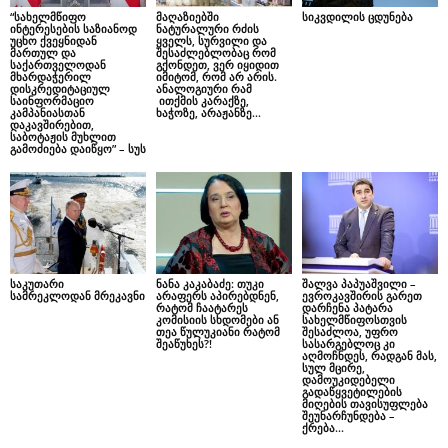
“სახელმწიფო
მაღაზიებში
სიკვდილის ცდუნება
ინტერესების საზიანოდ
ნატურალური რძის
უცხო ქვეყნიდან
ყველს, სურვილი და
მართულ და
შესაძლებლობაც რომ
საქართველოდან
გქონდეთ, ვერ იყიდით
მხარდაჭერილ
იმიტომ, რომ არ არის.
დისკრედიტაციულ
ანალოგიური რამ
საინფორმაციო
ითქმის კარაქზე,
კამპანიასთან
ხაჭოზე, არაჟანზე…
დაკავშირებით,
საბოტაჟის მუხლით
გამოძიება დაიწყო” – სუს
საკუთარი
ნანა კაკაბაძე: თუკი
შალვა პაპუაშვილი –
სამრეკლოდან მრეკავნი
არაფერს აპირებდნენ,
ევროკავშირის გარეთ
რატომ ჩაატარეს
დარჩენა პატარა
კომისიის სხდომები ან
სახელმწიფოსთვის
თეა წულუკიანი რატომ
შესაძლოა, უფრო
შეაწუხეს?!
სასარგებლოც კი
აღმოჩნდეს, რადგან მას,
სულ მცირე,
დამოუკიდებელი
გადაწყვეტილების
მიღების თავისუფლება
შეუნარჩუნდება –
ქრება...