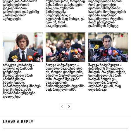
უწყება გია ბარამიძის
რუსეთის ჯარი, როდესაც
რეზოლუციაში წერია,
განცხადებასთან
შესაბამისი განცხადება
რომ კონფლიქტი
დაკავშირებით
გააკეთა რუსეთის
ფართომასშტაბიანი
გამოძიების დაწყებაზე
მაშინდელმა
საომარი მოქმედებების
„განცხადებას“
პრეზიდენტმა, 7
ფაზაში გადავიდა
ავრცელებს
აგვისტოს რაც მოხდა, ეს
სააკაშვილის რეჟიმის
იყო ის, რომ
მიერ ცხინვალის
სააკაშვილის...
დაბომბვის შემდეგ
ირაკლი კობახიძე –
შალვა პაპუაშვილი –
შალვა პაპუაშვილი –
გიორგი ბარამიძის
მთავარი საკითხია არა
ბარამიძეს შეფუთული
განცხადება
ის, როდის დაიწყო ომი,
მისდის, რა უნდა თქვას,
მორალურად არის
არამედ რატომ დაიწყო
საფიქრალი ის არის,
ამაზრზენი და
ომი, რატომ შეიყვანა
საიდან მოდის ეს
სამარცხვინო,
სააკაშვილის
დავალება, რატომ
სამართლებრივ მხარეს
მარიონეტულმა რეჟიმმა
ალაპარაკეს ის, რაც
რაც შეეხება, ამას
საქართველო ომში
ილაპარაკა
შესაბამისი უწყებები
დაადგენენ
LEAVE A REPLY