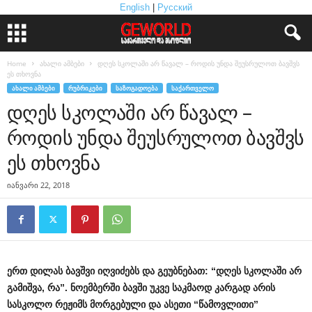
English
|
Русский
Home
ახალი ამბები
დღეს სკოლაში არ წავალ – როდის უნდა შეუსრულოთ ბავშვს
ეს თხოვნა
ᲐᲮᲐᲚᲘ ᲐᲛᲑᲔᲑᲘ
ᲠᲣᲑᲠᲘᲙᲔᲑᲘ
ᲡᲐᲖᲝᲒᲐᲓᲝᲔᲑᲐ
ᲡᲐᲥᲐᲠᲗᲕᲔᲚᲝ
დღეს სკოლაში არ წავალ –
როდის უნდა შეუსრულოთ ბავშვს
ეს თხოვნა
იანვარი 22, 2018
ერთ დილას ბავშვი იღვიძებს და გეუბნებათ: “დღეს სკოლაში არ
გამიშვა, რა”. ნოემბერში ბავში უკვე საკმაოდ კარგად არის
სასკოლო რეჟიმს მორგებული და ასეთი “წამოვლითი”