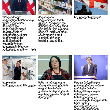
“სახელმწიფო
მაღაზიებში
სიკვდილის ცდუნება
ინტერესების საზიანოდ
ნატურალური რძის
უცხო ქვეყნიდან
ყველს, სურვილი და
მართულ და
შესაძლებლობაც რომ
საქართველოდან
გქონდეთ, ვერ იყიდით
მხარდაჭერილ
იმიტომ, რომ არ არის.
დისკრედიტაციულ
ანალოგიური რამ
საინფორმაციო
ითქმის კარაქზე,
კამპანიასთან
ხაჭოზე, არაჟანზე…
დაკავშირებით,
საბოტაჟის მუხლით
გამოძიება დაიწყო” – სუს
საკუთარი
ნანა კაკაბაძე: თუკი
შალვა პაპუაშვილი –
სამრეკლოდან მრეკავნი
არაფერს აპირებდნენ,
ევროკავშირის გარეთ
რატომ ჩაატარეს
დარჩენა პატარა
კომისიის სხდომები ან
სახელმწიფოსთვის
თეა წულუკიანი რატომ
შესაძლოა, უფრო
შეაწუხეს?!
სასარგებლოც კი
აღმოჩნდეს, რადგან მას,
სულ მცირე,
დამოუკიდებელი
გადაწყვეტილების