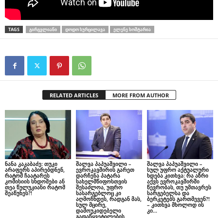
TAGS
ᲒᲘᲠᲒᲕᲚᲘᲐᲜᲘ
ᲓᲝᲓᲝ ᲮᲣᲠᲪᲘᲚᲐᲕᲐ
ᲔᲚᲔᲜᲔ ᲮᲝᲨᲢᲐᲠᲘᲐ
RELATED ARTICLES
MORE FROM AUTHOR
ნანა კაკაბაძე: თუკი
შალვა პაპუაშვილი –
შალვა პაპუაშვილი –
არაფერს აპირებდნენ,
ევროკავშირის გარეთ
სულ უფრო აქტუალური
რატომ ჩაატარეს
დარჩენა პატარა
ხდება კითხვა: რა აზრი
კომისიის სხდომები ან
სახელმწიფოსთვის
აქვს ევროკავშირში
თეა წულუკიანი რატომ
შესაძლოა, უფრო
წევრობას, თუ უმთავრეს
შეაწუხეს?!
სასარგებლოც კი
სარგებელსა და
აღმოჩნდეს, რადგან მას,
ბერკეტებს გართმევენ?!
სულ მცირე,
– კითხვა მხოლოდ ის
დამოუკიდებელი
კი...
გადაწყვეტილების