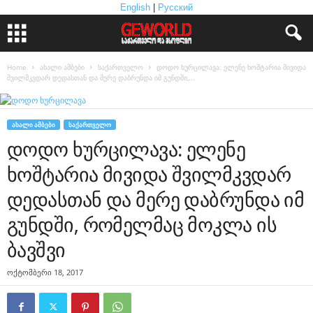
English
|
Русский
Home
ახალი ამბები
საქართველო
დოდო ხურცილავა: ელენე ხოშტარია მივიდა
შვილმკვდარ დედასთან და მერე დაბრუნდა იმ გუნდში,...
ᲐᲮᲐᲚᲘ ᲐᲛᲑᲔᲑᲘ
ᲡᲐᲥᲐᲠᲗᲕᲔᲚᲝ
დოდო ხურცილავა: ელენე
ხოშტარია მივიდა შვილმკვდარ
დედასთან და მერე დაბრუნდა იმ
გუნდში, რომელმაც მოკლა ის
ბავშვი
ოქტომბერი 18, 2017