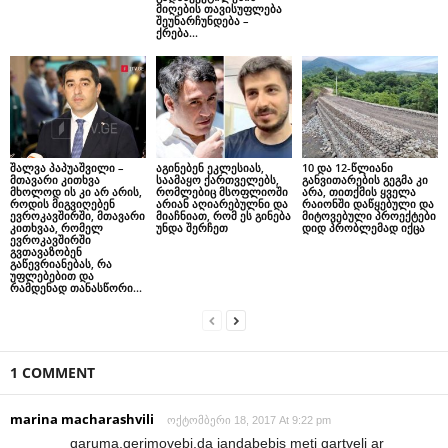
მიღების თავისუფლება
შეუნარჩუნდება –
ქრება...
შალვა პაპუაშვილი –
აგინებენ ეკლესიას,
10 და 12-წლიანი
მთავარი კითხვა
საამაყო ქართველებს,
განვითარების გეგმა კი
მხოლოდ ის კი არ არის,
რომლებიც მსოფლიოში
არა, თითქმის ყველა
როდის მიგვიღებენ
არიან აღიარებულნი და
რაიონში დაწყებული და
ევროკავშირში, მთავარი
მიაჩნიათ, რომ ეს გინება
მიტოვებული პროექტები
კითხვაა, რომელ
უნდა შერჩეთ
დიდ პრობლემად იქცა
ევროკავშირში
გვთავაზობენ
გაწევრიანებას, რა
უფლებებით და
რამდენად თანასწორი...
1 COMMENT
marina macharashvili
ოქტომბერი 18, 2017 At 9:22 pm
qaruma,qerimovebi,da jandabebis meti qartveli ar