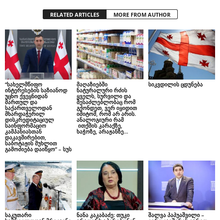
RELATED ARTICLES
MORE FROM AUTHOR
“სახელმწიფო
მაღაზიებში
სიკვდილის ცდუნება
ინტერესების საზიანოდ
ნატურალური რძის
უცხო ქვეყნიდან
ყველს, სურვილი და
მართულ და
შესაძლებლობაც რომ
საქართველოდან
გქონდეთ, ვერ იყიდით
მხარდაჭერილ
იმიტომ, რომ არ არის.
დისკრედიტაციულ
ანალოგიური რამ
საინფორმაციო
ითქმის კარაქზე,
კამპანიასთან
ხაჭოზე, არაჟანზე…
დაკავშირებით,
საბოტაჟის მუხლით
გამოძიება დაიწყო” – სუს
საკუთარი
ნანა კაკაბაძე: თუკი
შალვა პაპუაშვილი –