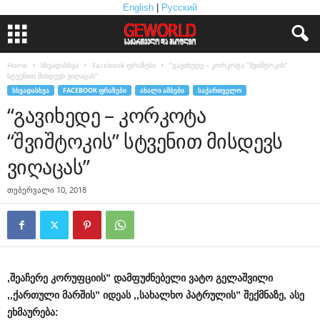
English
|
Русский
Home
სხვადასხვა
Facebook ფრაზები
“გავიხედე – კორკოტა “შვიშტოკის”
სტვენით მისდევს ვიღაცას”
ᲡᲮᲕᲐᲓᲐᲡᲮᲕᲐ
FACEBOOK ᲤᲠᲐᲖᲔᲑᲘ
ᲐᲮᲐᲚᲘ ᲐᲛᲑᲔᲑᲘ
ᲡᲐᲥᲐᲠᲗᲕᲔᲚᲝ
“გავიხედე – კორკოტა
“შვიშტოკის” სტვენით მისდევს
ვიღაცას”
თებერვალი 10, 2018
,შეაჩერე კორუფციის” დამფუძნებელი ვატო გელაშვილი
,,ქართული მარშის” იდეას ,,სახალხო პატრულის” შექმნაზე, ასე
ეხმაურება: