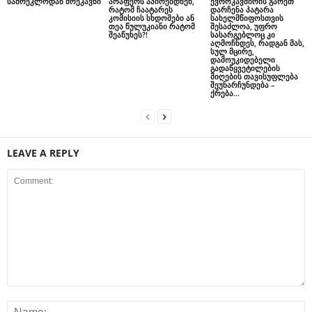
სამრეკლოდან მრეკავნი
არაფერს აპირებდნენ,
ევროკავშირის გარეთ
რატომ ჩაატარეს
დარჩენა პატარა
კომისიის სხდომები ან
სახელმწიფოსთვის
თეა წულუკიანი რატომ
შესაძლოა, უფრო
შეაწუხეს?!
სასარგებლოც კი
აღმოჩნდეს, რადგან მას,
სულ მცირე,
დამოუკიდებელი
გადაწყვეტილების
მიღების თავისუფლება
შეუნარჩუნდება –
ქრება...
LEAVE A REPLY