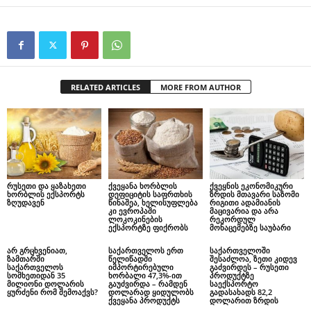
RELATED ARTICLES
MORE FROM AUTHOR
რუსეთი და ყაზახეთი
ქვეყანა ხორბლის
ქვეყნის ეკონომიკური
ხორბლის ექსპორტს
დეფიციტის საფრთხის
ზრდის მთავარი საზომი
ზღუდავენ
წინაშეა, ხელისუფლება
რიგითი ადამიანის
კი ევროპაში
მაცივარია და არა
ლოკოკინების
რეკორდულ
ექსპორტზე ფიქრობს
მონაცემებზე საუბარი
არ გრცხვენიათ,
საქართველოს ერთ
საქართველოში
ზამთარში
წელიწადში
შესაძლოა, ზეთი კიდევ
საქართველოს
იმპორტირებული
გაძვირდეს – რუსეთი
სომხეთიდან 35
ხორბალი 47,3%-ით
პროდუქტზე
მილიონი დოლარის
გაუძვირდა – რამდენ
საექსპორტო
ყურძენი რომ შემოაქვს?
დოლარად ყიდულობს
გადასახადს 82,2
ქვეყანა პროდუქტს
დოლარით ზრდის