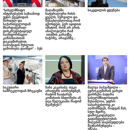
“სახელმწიფო
მაღაზიებში
სიკვდილის ცდუნება
ინტერესების საზიანოდ
ნატურალური რძის
უცხო ქვეყნიდან
ყველს, სურვილი და
მართულ და
შესაძლებლობაც რომ
საქართველოდან
გქონდეთ, ვერ იყიდით
მხარდაჭერილ
იმიტომ, რომ არ არის.
დისკრედიტაციულ
ანალოგიური რამ
საინფორმაციო
ითქმის კარაქზე,
კამპანიასთან
ხაჭოზე, არაჟანზე…
დაკავშირებით,
საბოტაჟის მუხლით
გამოძიება დაიწყო” – სუს
საკუთარი
ნანა კაკაბაძე: თუკი
შალვა პაპუაშვილი –
სამრეკლოდან მრეკავნი
არაფერს აპირებდნენ,
ევროკავშირის გარეთ
რატომ ჩაატარეს
დარჩენა პატარა
კომისიის სხდომები ან
სახელმწიფოსთვის
თეა წულუკიანი რატომ
შესაძლოა, უფრო
შეაწუხეს?!
სასარგებლოც კი
აღმოჩნდეს, რადგან მას,
სულ მცირე,
დამოუკიდებელი
გადაწყვეტილების
მიღების თავისუფლება
შეუნარჩუნდება –
ქრება...