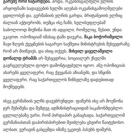
გარეშე რომ ჩატარდება.
ჰოდა, ოკეანისგაღმელი ელჩის
არყოფნაში სადავეების ხელში აღებას ოკეანისგამოღმელები
ცდილობენ და, გერმანიის ელჩის გარდა, ბრიტანეთის ელჩიც
ძალიან აქტიურობს, თუმცა ისე ჩანს, ხელისუფლებამ
საბოლოოდ მიუჩინა მათ ის ადგილი, რომელიც, წესით, უნდა
ეკავოთ. ოპოზიციამ იმასაც ტაში დაუკრა,
მაკა ბოჭორიშვილი
შავი ზღვის ქვეყნების საგარეო საქმეთა მინისტრების შეხვედრაზე
რომ არ მიიწვიეს, და ისიც თქვეს,
მიხეილ ყაველაშვილი
დონალდ ტრამპს
არ შეხვედრია, სოციალურ ქსელში
გავრცელებული ფოტო დამონტაჟებული იყოო. ანუ ოპოზიციას
ახარებს ყველაფერი, რაც ქვეყანას აზიანებს, და სწყინს
ყველაფერი, რაც საქართველოს წინსვლაზე დადებითად
მოქმედებს.
ისევ გერმანიის ელჩს დავუბრუნდეთ. ფიშერს ისე არ მოეწონა
ჯერ შენიშვნა და შემდეგ ადმინისტრაციიდან საკანონმდებლო
ცვლილებაზე უარი, რომ პირდაპირ განაცხადა, საქართველომ
გერმანიასთან დაპირისპირებით შეიძლება ცხვირი წაიტეხოსო.
ალბათ, ვერავინ გასცემდა იმაზე უკეთეს პასუხს ფიშერს,