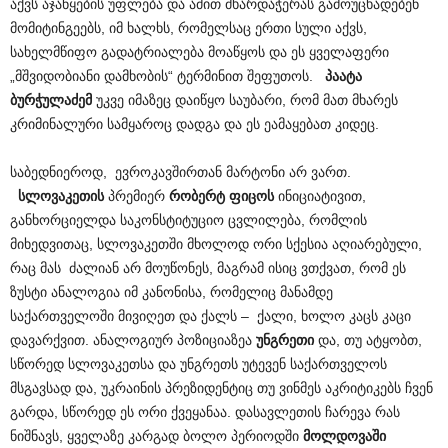
აქვს აჯანყების უფლება და ამით მხარდაჭერას გამოუცხადებენ
მომიტინგეებს, იმ ხალხს, რომელსაც ერთი სული აქვს,
სახელმწიფო გადატრიალება მოაწყოს და ეს ყველაფერი
„მშვიდობიანი დამხობის“ ტერმინით შეფუთოს.
პაატა
ბურჭულაძემ
უკვე იმაზეც დაიწყო საუბარი, რომ მათ მხარეს
კრიმინალური სამყაროც დადგა და ეს ეამაყებათ კიდეც.
საბედნიეროდ, ევროკავშირთან მარტონი არ ვართ.
სლოვაკეთის
პრემიერ
რობერტ ფიცოს
ინიციატივით,
განხორციელდა საკონსტიტუციო ცვლილება, რომლის
მიხედვითაც, სლოვაკეთში მხოლოდ ორი სქესია აღიარებული,
რაც მას ძალიან არ მოუწონეს, მაგრამ ისიც ვთქვათ, რომ ეს
ზუსტი ანალოგია იმ კანონისა, რომელიც მანამდე
საქართველოში მივიღეთ და ქალს – ქალი, ხოლო კაცს კაცი
დავარქვით. ანალოგიურ პოზიციაზეა
უნგრეთი
და, თუ ატყობთ,
სწორედ სლოვაკეთსა და უნგრეთს უტევენ საქართველოს
მსგავსად და, უკრაინის პრეზიდენტიც თუ ვინმეს აკრიტიკებს ჩვენ
გარდა, სწორედ ეს ორი ქვეყანაა. დასავლეთის ჩარევა რას
ნიშნავს, ყველაზე კარგად ბოლო პერიოდში
მოლდოვაში