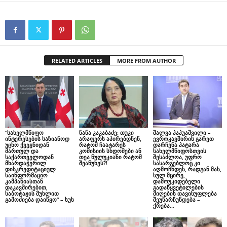
RELATED ARTICLES
MORE FROM AUTHOR
“სახელმწიფო
ნანა კაკაბაძე: თუკი
შალვა პაპუაშვილი –
ინტერესების საზიანოდ
არაფერს აპირებდნენ,
ევროკავშირის გარეთ
უცხო ქვეყნიდან
რატომ ჩაატარეს
დარჩენა პატარა
მართულ და
კომისიის სხდომები ან
სახელმწიფოსთვის
საქართველოდან
თეა წულუკიანი რატომ
შესაძლოა, უფრო
მხარდაჭერილ
შეაწუხეს?!
სასარგებლოც კი
დისკრედიტაციულ
აღმოჩნდეს, რადგან მას,
საინფორმაციო
სულ მცირე,
კამპანიასთან
დამოუკიდებელი
დაკავშირებით,
გადაწყვეტილების
საბოტაჟის მუხლით
მიღების თავისუფლება
გამოძიება დაიწყო” – სუს
შეუნარჩუნდება –
ქრება...