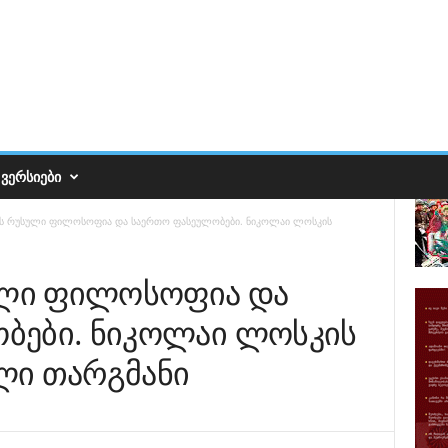
ᲕᲔᲠᲡᲘᲔᲑᲘ
ნის რუსული ფილოსოფია და საერთო ფასეულობები. ნიკოლაი ლოსკის
სული ფილოსოფია და
ბები. ნიკოლაი ლოსკის
ლი თარგმანი