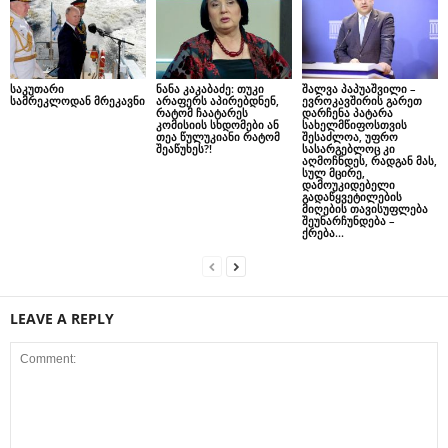
საკუთარი
ნანა კაკაბაძე: თუკი
შალვა პაპუაშვილი –
სამრეკლოდან მრეკავნი
არაფერს აპირებდნენ,
ევროკავშირის გარეთ
რატომ ჩაატარეს
დარჩენა პატარა
კომისიის სხდომები ან
სახელმწიფოსთვის
თეა წულუკიანი რატომ
შესაძლოა, უფრო
შეაწუხეს?!
სასარგებლოც კი
აღმოჩნდეს, რადგან მას,
სულ მცირე,
დამოუკიდებელი
გადაწყვეტილების
მიღების თავისუფლება
შეუნარჩუნდება –
ქრება...
LEAVE A REPLY