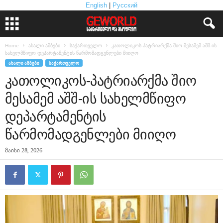
English
|
Русский
Home
ახალი ამბები
საქართველო
კათოლიკოს-პატრიარქმა შიო მესამემ აშშ-ის
სახელმწიფო დეპარტამენტის წარმომადგენლები მიიღო
ᲐᲮᲐᲚᲘ ᲐᲛᲑᲔᲑᲘ
ᲡᲐᲥᲐᲠᲗᲕᲔᲚᲝ
კათოლიკოს-პატრიარქმა შიო
მესამემ აშშ-ის სახელმწიფო
დეპარტამენტის
წარმომადგენლები მიიღო
მაისი 28, 2026