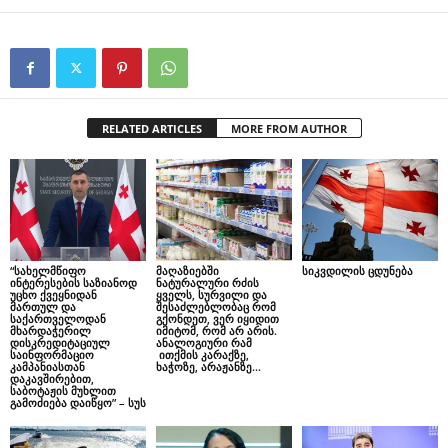
RELATED ARTICLES
MORE FROM AUTHOR
“სახელმწიფო
მაღაზიებში
სიკვდილის ცდუნება
ინტერესების საზიანოდ
ნატურალური რძის
უცხო ქვეყნიდან
ყველს, სურვილი და
მართულ და
შესაძლებლობაც რომ
საქართველოდან
გქონდეთ, ვერ იყიდით
მხარდაჭერილ
იმიტომ, რომ არ არის.
დისკრედიტაციულ
ანალოგიური რამ
საინფორმაციო
ითქმის კარაქზე,
კამპანიასთან
ხაჭოზე, არაჟანზე…
დაკავშირებით,
საბოტაჟის მუხლით
გამოძიება დაიწყო” – სუს