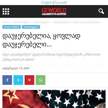
English
|
Русский
Home
ახალი ამბები
საქართველო
დაუჯერებელია, ყოვლად დაუჯერებელი…
ᲐᲮᲐᲚᲘ ᲐᲛᲑᲔᲑᲘ
ᲡᲐᲥᲐᲠᲗᲕᲔᲚᲝ
დაუჯერებელია, ყოვლად
დაუჯერებელი…
სულ „დაუსტვინეთ“ ყველამ ერთად ხელისუფლებაში, ერთი საღი
აზრიც რომ არ ისმის?
თებერვალი 14, 2024