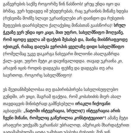
გაწევრების საქმე როგორმე წინ წასწიოს! ყრუც უნდა იყო და
ბრმაც, ვერ ხედავდე იმ უბედურებას, რაც უკრაინის მიწაზე ხდება
(რუსეთმა მოძმე სლავი უკრაინელები არ დაინდო და რუსეთის
მეფეების დაარსებული ქალაქებიც მიწასთან გაასწორა)!
სრულ
ჭკუაზე ვერ უნდა იყო კაცი, მით უფრო, სახელმწიფო მოღვაწე,
რომ იცოდე ყველა ამ ფაქტის შესახებ და, მაინც მიისწრაფვოდე
იქითკენ, რამაც დაღუპა ევროპის ყველაზე დიდი სახელმწიფო
(რომელმაც უკვე დაკარგა ნახევარი მილიონი ახალგაზრდა
ქალ–ვაჟი, უფრო მეტი კი დაუინვალიდდა. თავად უკრაინა კი,
არავინ იცის როდის დადგება ფეხზე და დადგება თუ არა
საერთოდ, როგორც სახელმწიფო)!
ეს შეუთანხმებლობაა თუ დაპირისპირება სახელისუფლებო
გუნდში, არ ვიცი, მაგრამ ფაქტია, რომ კობახიძის მიერ ახალ
თავდაცვის მინისტრად გამწესებული
ირაკლი ჩიქოვანი
აცხადებს:
„ნატოში ინტეგრაცია, სრული(!) ინტეგრაცია არის
ჩვენი მიზანი, რომელიც გაწერილია კონსტიტუციით“!
ამაზე მეტი
არაფერი უთქვამს უკრაინას! უბრალოდ, ამერიკის მხარდაჭერით
გათამამებულმა ცოტა უკმეხად უპასუხა რუსეთს: შენ ვინ