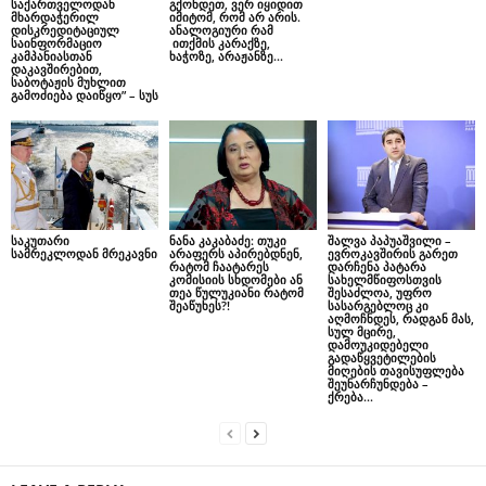
საქართველოდან
გქონდეთ, ვერ იყიდით
მხარდაჭერილ
იმიტომ, რომ არ არის.
დისკრედიტაციულ
ანალოგიური რამ
საინფორმაციო
ითქმის კარაქზე,
კამპანიასთან
ხაჭოზე, არაჟანზე…
დაკავშირებით,
საბოტაჟის მუხლით
გამოძიება დაიწყო” – სუს
საკუთარი
ნანა კაკაბაძე: თუკი
შალვა პაპუაშვილი –
სამრეკლოდან მრეკავნი
არაფერს აპირებდნენ,
ევროკავშირის გარეთ
რატომ ჩაატარეს
დარჩენა პატარა
კომისიის სხდომები ან
სახელმწიფოსთვის
თეა წულუკიანი რატომ
შესაძლოა, უფრო
შეაწუხეს?!
სასარგებლოც კი
აღმოჩნდეს, რადგან მას,
სულ მცირე,
დამოუკიდებელი
გადაწყვეტილების
მიღების თავისუფლება
შეუნარჩუნდება –
ქრება...