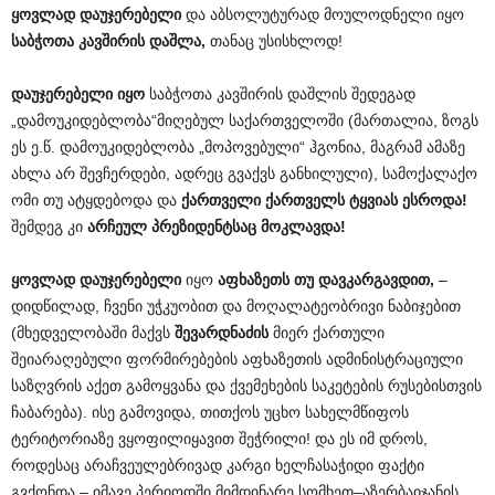
ყოვლად დაუჯერებელი
და აბსოლუტურად მოულოდნელი იყო
საბჭოთა კავშირის დაშლა,
თანაც უსისხლოდ!
დაუჯერებელი იყო
საბჭოთა კავშირის დაშლის შედეგად
„დამოუკიდებლობა“მიღებულ საქართველოში (მართალია, ზოგს
ეს ე.წ. დამოუკიდებლობა „მოპოვებული“ ჰგონია, მაგრამ ამაზე
ახლა არ შევჩერდები, ადრეც გვაქვს განხილული), სამოქალაქო
ომი თუ ატყდებოდა და
ქართველი ქართველს ტყვიას ესროდა!
შემდეგ კი
არჩეულ პრეზიდენტსაც მოკლავდა!
ყოვლად დაუჯერებელი
იყო
აფხაზეთს თუ დავკარგავდით,
–
დიდწილად, ჩვენი უჭკუობით და მოღალატეობრივი ნაბიჯებით
(მხედველობაში მაქვს
შევარდნაძის
მიერ ქართული
შეიარაღებული ფორმირებების აფხაზეთის ადმინისტრაციული
საზღვრის აქეთ გამოყვანა და ქვემეხების საკეტების რუსებისთვის
ჩაბარება). ისე გამოვიდა, თითქოს უცხო სახელმწიფოს
ტერიტორიაზე ვყოფილიყავით შეჭრილი! და ეს იმ დროს,
როდესაც არაჩვეულებრივად კარგი ხელჩასაჭიდი ფაქტი
გვქონდა – იმავე პერიოდში მიმდინარე სომხეთ–აზერბაიჯანის