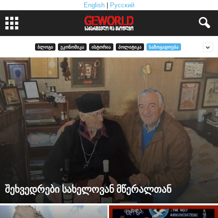
English
|
Русский
ᲑᲚᲝᲒᲘ
ᲔᲙᲝᲜᲝᲛᲘᲙᲐ
ᲘᲡᲢᲝᲠᲘᲐ
ᲞᲝᲚᲘᲢᲘᲙᲐ
ᲡᲐᲖᲝᲒᲐᲓᲝᲔᲑᲐ
შეხვედრები სახელოვან მწერალთან