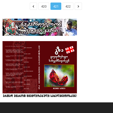
420
421
422