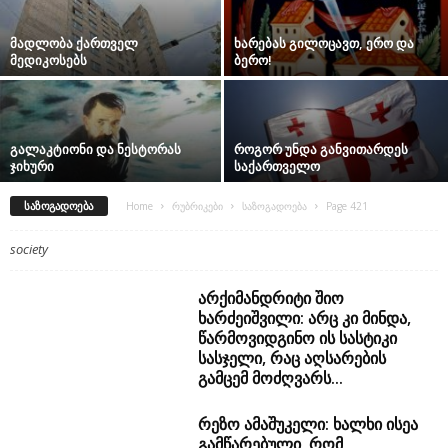
მადლობა ქართველ
ხარებას გილოცავთ, ერო და
მედიკოსებს
ბერო!
გალაკტიონი და ნესტორას
როგორ უნდა განვითარდეს
ჯიხური
საქართველო
ᲡᲐᲖᲝᲒᲐᲓᲝᲔᲑᲐ
Home
რუბრიკები
საზოგადოება
Page 421
society
არქიმანდრიტი შიო
ხარძეიშვილი: არც კი მინდა,
წარმოვიდგინო ის სასტიკი
სასჯელი, რაც აღსარების
გამცემ მოძღვარს...
რეზო ამაშუკელი: ხალხი ისეა
გამწარებული, რომ