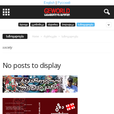
English
|
Русский
ᲑᲚᲝᲒᲘ
ᲔᲙᲝᲜᲝᲛᲘᲙᲐ
ᲘᲡᲢᲝᲠᲘᲐ
ᲞᲝᲚᲘᲢᲘᲙᲐ
ᲡᲐᲖᲝᲒᲐᲓᲝᲔᲑᲐ
ᲡᲐᲖᲝᲒᲐᲓᲝᲔᲑᲐ
Home
რუბრიკები
საზოგადოება
society
No posts to display