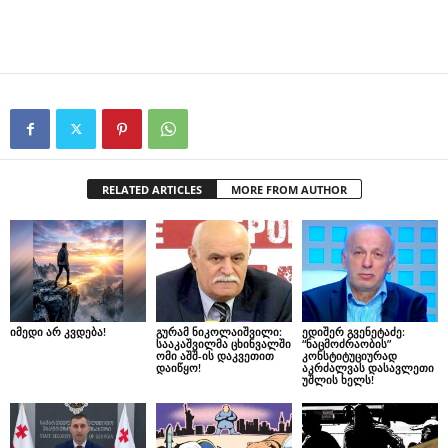
RELATED ARTICLES
MORE FROM AUTHOR
იმედი არ კვდება!
გურამ ნიკოლაიშვილი:
ედიშერ გვენეტაძე:
სააკაშვილმა ცხინვალში
“ნაცმოძრაობის”
ომი აშშ-ის დაკვეთით
კონსტიტუციურად
დაიწყო!
აკრძალვას დასავლეთი
უშლის ხელს!