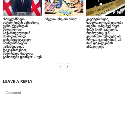
“სახელმწიფო
იმედია, ასე არ არის!
კატასტროფაა,
ინტერესების საზიანოდ
სამართალდამცველები
უცხო ქვეყნიდან
თვეში 50-ზე მეტ ისეთ
მართულ და
პირს რომ აკავებენ,
საქართველოდან
რომლებიც ე.წ.
მხარდაჭერილ
კანონიერ ქურდებს ან
დისკრედიტაციულ
რჩევას ეკითხებიან, ან
საინფორმაციო
მათ დავალებებს
კამპანიასთან
ასრულებენ
დაკავშირებით,
საბოტაჟის მუხლით
გამოძიება დაიწყო” – სუს
LEAVE A REPLY