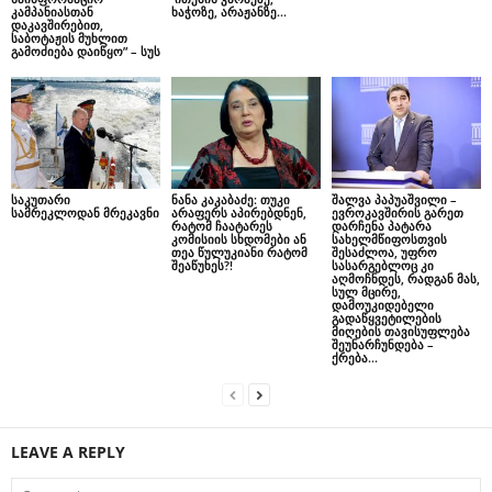
კამპანიასთან
ხაჭოზე, არაჟანზე…
დაკავშირებით,
საბოტაჟის მუხლით
გამოძიება დაიწყო” – სუს
საკუთარი
ნანა კაკაბაძე: თუკი
შალვა პაპუაშვილი –
სამრეკლოდან მრეკავნი
არაფერს აპირებდნენ,
ევროკავშირის გარეთ
რატომ ჩაატარეს
დარჩენა პატარა
კომისიის სხდომები ან
სახელმწიფოსთვის
თეა წულუკიანი რატომ
შესაძლოა, უფრო
შეაწუხეს?!
სასარგებლოც კი
აღმოჩნდეს, რადგან მას,
სულ მცირე,
დამოუკიდებელი
გადაწყვეტილების
მიღების თავისუფლება
შეუნარჩუნდება –
ქრება...
LEAVE A REPLY