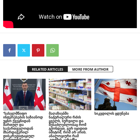
RELATED ARTICLES
MORE FROM AUTHOR
“სახელმწიფო
მაღაზიებში
სიკვდილის ცდუნება
ინტერესების საზიანოდ
ნატურალური რძის
უცხო ქვეყნიდან
ყველს, სურვილი და
მართულ და
შესაძლებლობაც რომ
საქართველოდან
გქონდეთ, ვერ იყიდით
მხარდაჭერილ
იმიტომ, რომ არ არის.
დისკრედიტაციულ
ანალოგიური რამ
საინფორმაციო
ითქმის კარაქზე,