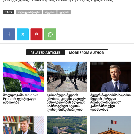
TAGS
ᲝᲚᲘᲕᲔᲠ ᲡᲢᲝᲣᲜᲘ
ᲞᲣᲢᲘᲜᲘ
ᲤᲘᲚᲛᲘ
RELATED ARTICLES
MORE FROM AUTHOR
მოლდოვაში Moldova
უკრაინული მედიის
პეტერ მადიარმა საჯარო
Pride-ის ფესტივალი
ცნობით, კიევში ლგბტქ+
მედიის „სრული
იმართება
საზოგადოების აღლუმი
ტრანსფორმაციის”
საპროტესტო აქციის
კანონპროექტი
ფონზე მიმდინარეობს
დააანონსა