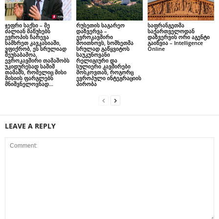
ჯეფრი საქსი – მე
რუსეთის საგარეო
საფრანგეთმა
ძალიან მაწუხებს
დაზვერვა –
საქართველოდან
ევროპის ჩარევა
ევროკავშირი
დაზვერვის ორი აგენტი
სამხრეთ კავკასიაში,
მოითხოვს, სომხეთმა
გაიწვია – Intelligence
ვფიქრობ, ეს სრულიად
სრულად გაწყვიტოს
Online
შეუსაბამოა,
საუკუნოვანი
ევროკავშირი თამაშობს
რელიგიური და
უკიდურესად საშიშ
სულიერი კავშირები
თამაშს, რომელიც მისი
მოსკოვთან, როგორც
მისიის ფარგლებს
ევროპული ინტეგრაციის
მნიშვნელოვნად...
პირობა
LEAVE A REPLY