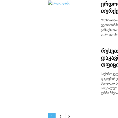
ერდოღ
თურქე
“რუსეთისა
ტერორიზმთ
განაცხადა 
თურქეთის 
რუსეთ
დაკავ
ოფიცი
საქართველ
დაკავშირე
მხოლოდ პრ
სოციალურ 
ღრმა მწუხა
1
2