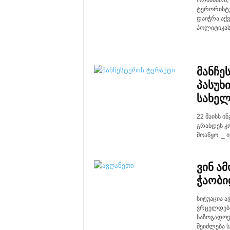
ორშაბათს,
ტერორისტუ
დაიჭრა აქ
პოლიტიკასთ
მანჩე
პასუხ
სახელ
22 მაისს ი
გრანდეს კ
მოაწყო, _ 
ვინ ა
ჭაობი
სიტუაცია 
ვრცელდება 
საზოგადოებ
შეიძლება ს