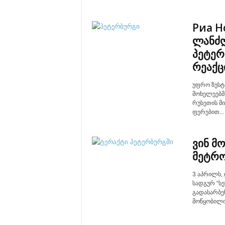
Риа Н
ლანძღ
პეტერ
რეაქც
უფრო ზუსტა
მოხელეებმ
რუსეთის მი
ფერებით...
ვინ მ
მეტრ
3 აპრილს,
სადგურ “სე
გადასარბე
მოწყობილო