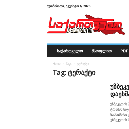
ᲮᲣᲗᲨᲐᲑᲐᲗᲘ, ᲐᲒᲕᲘᲡᲢᲝ 6, 2026
ს
ა
ქ
ა
რ
თ
ვ
ᲡᲐᲥᲐᲠᲗᲕᲔᲚᲝ
ᲛᲡᲝᲤᲚᲘᲝ
PDF 
ე
ლ
Home
Tags
ტერაქტი
ო
Tag: ტერაქტი
დ
ა
მ
უზბეკ
ს
დაეხმ
ო
ფ
უზბეკეთის 
ლ
ტრამპს ნი
ი
სამძიმარი
ო
უზბეკეთის 