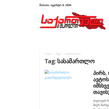
ᲨᲐᲑᲐᲗᲘ, ᲐᲒᲕᲘᲡᲢᲝ 8, 2026
ს
ა
ქ
ა
რ
თ
ვ
ე
ლ
Home
Tags
სასამართლო
ო
Tag: სასამართლო
დ
ა
მ
პირს,
ს
ავტოს
ო
იმსხვ
ფ
თავის
ლ
ი
თელავის რ
ო
მიერ წარდ