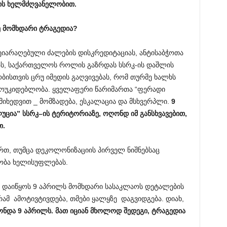
ის
ხელმძღვანელობით
.
ე
მომხდარი
ტრაგედია
?
შეიარაღებული ძალების დისკრედიტაციას, ანტისაბჭოთა
ას, საქართველოს როლის გაზრდას სსრკ-ის დაშლის
ბისთვის ცრუ იმედის გაღვივებას, რომ თურმე ხალხს
მოუკიდებლობა. ყველაფერი წარიმართა “ფერადი
მიხედვით _ მომზადება, ესკალაცია და მსხვერპლი.
9
უცია
”
სსრკ
–
ის
ტერიტორიაზე
,
ოღონდ
იმ
განსხვავებით
,
თ
.
ართ, თუმცა დეკოლონიზაციის პირველ ნიშნებსაც
ობა ხელისუფლებას.
 დაიწყოს 9 აპრილს მომხდარი სასაკლაოს დეტალების
 რამ ამოტივტივდება, თმები ყალყზე დაგვიდგება. დიახ,
ონდა
9
აპრილს
.
მათ
იციან
მხოლოდ
შედეგი
,
ტრაგედია