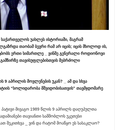
საქართველოს
უახლეს
ისტორიაში
,
მაგრამ
ალგაზრდა
თაობამ
ბევრი
რამ
არ
იცის
;
იცის
მხოლოდ
ის
,
ებობს
ერთი
სიმართლე
_
ვინმე
გენერალი
როდიონოვი
გამზირზე
თავისუფლებისთვის
მებრძოლი
ის
9
აპრილის
მოვლენების
უკან
? _
ამ
და
სხვა
რტიის
“
სოლიდარობა
მშვიდობისათვის
”
თავმჯდომარე
ლ პატივი მივაგო 1989 წლის 9 აპრილს დაღუპულთა
 ადამიანები თავიანთი სამშობლოს უკეთესი
ათ შეკითხვა _ ვინ და რატომ მოაწყო ეს სასაკლაო?