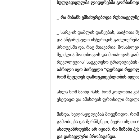
სულგაყიდულმა
ლიდერებმა
გორბაჩოვ
_
რა
მიზანს
ემსახურებოდა
რუსთაველზ
_ სსრკ-ის დაშლის დაწყებას, საბჭოთა 
და ანტირუსული ისტერიკის გაძლიერებ
პროცესში და, რაც მთავარია, მოსახლეო
შეუძლია მოითხოვოს და მოიპოვოს და
რევოლუციის” საუკეთესო ტრადიციების 
აპრილი
იყო
პირველი
“
ფერადი
რევოლ
რომ
შეფუთეს
დამოუკიდებლობის
იდეი
ახლა ხომ მაინც ჩანს, რომ კოლონია ვ
ვხედავთ და ამისთვის ფრთხილი მადლ
მინდა, ხელისუფლებას მოვუწოდო, რომ
გამოძიება და მერწმუნეთ, ბევრი ისეთი
ახალგაზრდებმა
არ
იციან
,
რა
მიზანი
ჰქ
და
დასავლური
პროპაგანდა
.