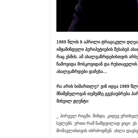
1989
წლის
9
აპრილი
ტრაგიკული
დღეა
იმჟამინდელი
პერიპეტიების
შესახებ
ახ
რაც
ესმის
.
ამ
ახალგაზრდებისთვის
არს
ჩამოვიდა
მოსკოვიდან
და
რუსთაველის
ახალგაზრდები
დაჩეხა
…
რა
არის
სიმართლე
?
ვინ
იდგა
1989
წლ
მნიშვნელოვან
თემებზე
გვესაუბრება
პა
მიხეილ
ჟღენტი
:
_ პირველ რიგში, მინდა, კიდევ ერთხე
სულებს. ერთი რამ ნამდვილად ვიცი: ეს
მომავლისთვის იბრძოდნენ. ახლა დავსვ