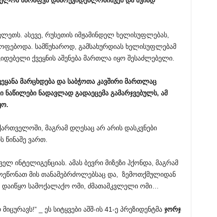
ველოს
სწრაფვა
დამოუკიდებლობისკენ
და
ზვიად
ლეთს. ასევე, რუსეთის იმჟამინდელ ხელისუფლებას,
ყოფებოდა. სამწუხაროდ, გამსახურდიას ხელისუფლებამ
იდებელი ქვეყნის აშენება მართლა იყო შესაძლებელი.
ვეყანა
მარცხდება
და
საბჭოთა
კავშირი
მართლაც
ი
ნაწილები
ნადავლად
გადაეცემა
გამარჯვებულს
,
ამ
ყო
.
აქართველოში, მაგრამ დღესაც არ არის დასკვნები
 წინაშე ვართ.
ელ ინტელიგენციას. ამას ბევრი მიზეზი ჰქონდა, მაგრამ
მოეწონათ მის თანამებრძოლებსაც და, ზემოთქმულიდან
ს დაიწყო სამოქალაქო ომი, ძმათამკვლელი ომი…
მიცურავს!” _ ეს სიტყვები აშშ-ის 41-ე პრეზიდენტმა
ჯორჯ