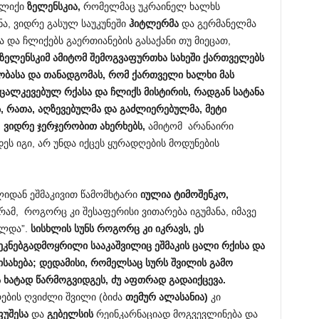
ჩლიქი
ზელენსკია
,
რომელმაც უკრაინელ ხალხს
ა, ვიდრე გასულ საუკუნეში
ჰიტლერმა
და გერმანელმა
ა და ჩლიქებს გაერთიანების გასაქანი თუ მიეცათ,
ზელენსკიმ
ამიტომ
შემოგვაფურთხა
სახეში
ქართველებს
ობასა
და
თანადგომას
,
რომ
ქართველი
ხალხი
მას
ნცალკევებულ
რქასა
და
ჩლიქს
მისტირის
,
რადგან
სატანა
ს
,
რათა
,
აღზევებულმა
და
გაძლიერებულმა
,
მეტი
,
ვიდრე
ჯერჯერობით
ახერხებს
,
ამიტომ არანაირი
დეს იგი, არ უნდა იქცეს ყურადღების მოდუნების
ლიდან ეშმაკივით წამომხტარი
იულია
ტიმოშენკო
,
რამ, როგორც კი შესაფერისი ვითარება იგუმანა, იმავე
ხლდა”.
სისხლის
სუნს
როგორც
კი
იკრავს
,
ეს
ეკნებგადმოყრილი
სააკაშვილიც
ეშმაკის
ცალი
რქის
ა
და
ის
ა
ხება
;
დედამისი
,
რომელსაც
სურს
შვილის
გამო
ა
ხატად
წარმოგვიდგეს
,
ძუ
აფთრად
გადაიქცევა
.
ების ღვიძლი შვილი (ბიძა
თემურ
ალასანია
)
კი
ფუშეს
ა
და
გებელსის
რეინკარნაციად მოგვევლინება და