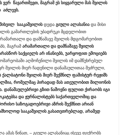
ს
ვერ
წავართმევთ
,
მაგრამ
ეს
სიყვარული
მას
შვილის
ი
აძლევს
.
მიხეილ
სააკაშვილის
დედა
გიული
ალასანია
და მისი
შვილის გამართლების უბადრუკი მცდელობით
არამართალი და დამნაშავე შვილის მდგომარეობით
ბს, მაგრამ
არამართალი
და
დამნაშავე
შვილის
არასწორ
საქციელს
არ
ინანიებს
,
უარყოფით
ემოციებს
გომარეობაში აღმოჩენილი შვილის იმ დამწუხრებულ
ერ შვილის მიერ ჩადენილი დანაშაულითაა შეძრული,
ს
ქალბატონი
შვილის
მიერ
შექმნილ
ფაშისტურ
რეჟიმს
ბლშია
,
რომელმაც
პირადად
მას
ათეულობით
მი
ლიონის
ა
.
დანაშაულებრივი
გზით
ნაშოვნი
ფულით
ქირაობს
იგი
ოკატებსა
და
ჟურნალისტებს
საქართველოშიც
და
შორისო
საზოგადოებრივი
აზრის
შექმნით
არიან
ამხოლოდ
სააკაშვილის
გასათეთრებლად
,
არამედ
 ამას წინათ, – გიული ალასანიაც ისევე ფიქრობს