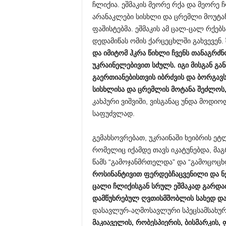
ჩლიქია. ეშმაკის მეორე რქა და მეორე 
არანაკლები სისხლი და ცრემლი მოუტან
ფაშისტებმა. ეშმაკის ამ ცალ-ცალ რქებს
დედამიწას ომის ქარცეცხლში გახვევენ.
და
იმიტომ
ჰკრა
წიხლი
ჩვენს
თანაგრძნ
უკრაინელებივით
სძულს
.
იგი
მისგან
გა
გაერთიანების
თ
ვის
იბრძვის
და
ბორგავ
სისხლისა
და
ცრემლის
მოტანა
შეძლოს
კახპური ვიშვიში, ვისგანაც უნდა მოდიო
საფუძვლად.
გემახსოვრებათ, უკრაინაში ხეიბრის ეტ
რომელიც იქამდე თავს იკატუნებდა, მაგ
წამს “გამოჯანმრთელდა” და “გამოცოც
როსინანტივით
ფერდებჩაცვენილი
და
ნ
ცალი
ჩლიქისგან
სრულ
ეშმაკად
გარდა
დამწუხრებულ
ღვთისმშობლის
სახედ
დ
დასავლურ-აღმოსავლური სპეცსამსახურ
მაკიაველის
,
რობესპიერის
,
ბისმარკის
,