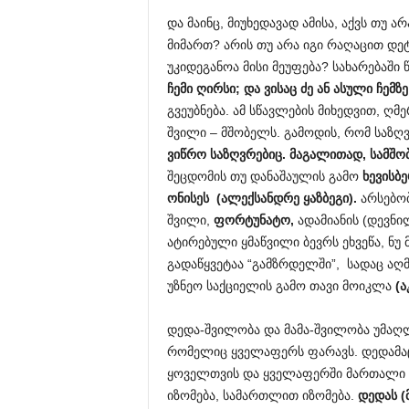
და მაინც, მიუხედავად ამისა, აქვს თუ 
მიმართ? არის თუ არა იგი რაღაცით დ
უკიდეგანოა მისი მეუფება? სახარებაში 
ჩემი
ღირსი
;
და
ვისაც
ძე
ან
ასული
ჩემზე
გვეუბნება. ამ სწავლების მიხედვით, ღ
შვილი – მშობელს. გამოდის, რომ საზღ
ვიწრო
საზღვრებიც
.
მაგალითად
,
სამშ
შეცდომის თუ დანაშაულის გამო
ხევისბ
ონისეს
(
ალექსანდრე
ყაზბეგი
).
არსებობ
შვილი,
ფორტუნატო
,
ადამიანის (დევნი
ატირებული ყმაწვილი ბევრს ეხვეწა, ნ
გადაწყვეტაა “გამზრდელში”, სადაც ა
უზნეო საქციელის გამო თავი მოიკლა
(
ა
დედა-შვილობა და მამა-შვილობა უმაღლ
რომელიც ყველაფერს ფარავს. დედამაც 
ყოველთვის და ყველაფერში მართალი 
იზომება, სამართლით იზომება.
დედას
(