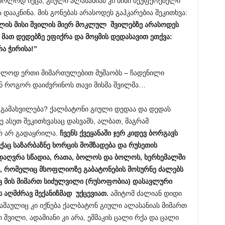
მბოლოდ იქცა, გიული ალასანიამ კი მისი შეუფერებელი
დააკნინა. მის გონებას არასოდეს გაჰკარებია შეკითხვა:
ლის
მისი
შვილის
მიერ
მოკლულ
შვილებზე
არასოდეს
მათ
დედებზე
ეფიქრა
და
მოყმის
დედასავით
ეთქვა
:
რა
ჭირისა
!”
ხოლოდ ერთი მიმართულებით მუშაობს – ჩადენილი
ან როგორ დაიძვრინოს თავი მისმა შვილმა…
ს გამახვილება? ქალბატონი გიული დედაა და დედას
მე ასეთ შეკითხვასაც დასვამს, ალბათ, მაგრამ
რ არ გადაყრილა.
ჩვენს
ქვეყანაში
ჯერ
კიდევ
ბორგავს
ქაც
საზარბაზნე
ხორცის
მომზადება
და
რუსეთის
დაღვრა
სწადია
,
რათა
,
ბოლოს
და
ბოლოს
,
ხერხემალში
,
რომელიც
მსოფლიოზე
გაბატონების
მოსურნე
ძალებს
ც
მის
მიმართ
სიძულვილი
(
რუსოფობია
)
დასავლური
ს
აღმძრავ
მექანიზმად
უქცევიათ
.
ამიტომ ძალიან დიდი
აშაულიც კი იქნება ქალბატონ გიული ალასანიას მიმართ
ი შვილი, ადამიანი კი არა, ეშმაკის ცალი რქა და ცალი