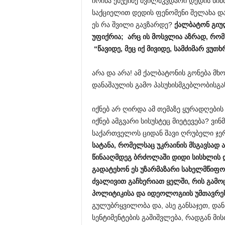
ირინა ენუქიძე შვილმკვდარი დედის სი
საქციელით დედის ფენომენი შელახა და 
ეს რა შვილი გავზარდე?
ქალბატონ
გიუ
უფიქრია
;
არც
ის
მოსვლია
აზრად
,
რომ
“
წავიდე
,
მეც
იქ
მივიდე
,
სამძიმარ
ვუთხ
არა და არა! ამ ქალბატონის გონება მ
დანაშაულის გამო პასუხისმგებლობისგ
იქნებ არ ღირდა ამ თემაზე ყურადღები
იქნებ ამგვარი სისუსტეც მიეტევება? ვინ
საქართველოს ციდან შავი ღრუბელი ჯე
სატანა
,
რომელსაც
უკრაინის
მსგავსად
ა
წინააღმდეგ
ბრძოლაში
დიდი
სისხლის
გადატეხონ
ეს
უზარმაზარი
სახელმწიფო
ძვალივით
გაჩხერიათ
ყელში
,
რის
გამო
პოლიტიკისა
და
იდეოლოგიის
უმთავრე
გულუბრყვილობა და, ასე განსაჯეთ, დან
სენტიმენტების გაშიშვლება, რადგან მის