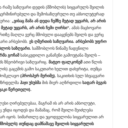
არა რამე საზღვარი დედის (მშობლის) სიყვარულს შვილის
ეტერმინირებული და შემოსაზღვრული თუ აბსოლუტურად
წერია:
„
ვისაც
მამა
ან
დედა
ჩემზე
მეტად
უყვარს
,
არ
არის
მეტად
უყვარს
,
არ
არის
ჩემი
ღირსი
“.
ამას მაცხოვარი
მერთზე მაღლა ვერც მშობელი დააყენებს შვილს და ვერც
ვარი არსებობს.
ეს
ღმერთის
საზღვარია
.
არსებობს
უფრო
ობლოს
საზღვარი
.
სამშობლოს წინაშე ჩადენილი
ერმა
გოჩამ
სასიკვდილო განაჩენი გამოუტანა შვილს –
ს ზნეობრივი საზღვარიც.
მატეო
ფალკონემ
ათი წლის
ლის) გაცემის გამო საკუთარი ხელით დახვრიტა, თუმცა
უ მომკლავო
(
პროსპერ
მერიმე
).
საკითხის სულ სხვაგვარი
ღმზრდელმა
ჰაჯი
უსუბმა
მის მიერ აღზრდილი
საფარ
ბეგის
კაკი
წერეთელი
)
.
ესი ღირებულებაა, მაგრამ ის არ არის აბსოლუტი,
უნდა იცოდეს და მამამაც, რომ შვილი შეიძლება
არ იყოს. სიმართლე და უცოდველობა სიყვარულით არ
მშობელს
)
თუნდაც
დამნაშავე
შვილის
სიყვარულის