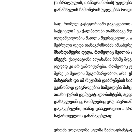
(
სიბრალულის
,
თანაგრძნობის
)
უფლება
დანაშაულის
ჩამოწერის
უფლებას
რ
ო
დ
სად, რომელ კატეგორიაში გავიყვანოთ
საქციელი? ეს ქალბატონი დამნაშავე 
დედაშვილობის მადლს შეურაცხყოფს. 
შეძრული დედა თანაგრძნობას იმსახურე
მხარდამჭერი
დედა
,
რომელიც
შვილის
იწვევს
.
ქალბატონი ალასანია მძიმე მდ
დედად კი არ გამოიყურება, რომელიც ჯ
მერე კი შვილის მდგომარეობით, არა,
ე
მისტირის
და
იმ
რეჟიმის
დაბრუნების
ხი
უკანონოდ
დაგროვების
საშუალება
მისც
ათასი
ჯურის
დეპუტატ
–
ლობისტებს
,
ადვ
დასავლეთშიც
,
რომლებიც
ცრუ
საერთა
დაკავებულ
ნ
ი
,
თანაც
დააკვირდით
–
არ
საქართველოს
გასაშავებლად
.
ერთმა ცოდვილმა სულმა წამოაყრანტალა