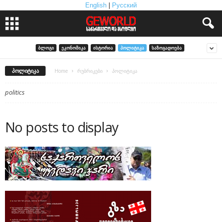
English
|
Русский
ᲑᲚᲝᲒᲘ
ᲔᲙᲝᲜᲝᲛᲘᲙᲐ
ᲘᲡᲢᲝᲠᲘᲐ
ᲞᲝᲚᲘᲢᲘᲙᲐ
ᲡᲐᲖᲝᲒᲐᲓᲝᲔᲑᲐ
ᲞᲝᲚᲘᲢᲘᲙᲐ
Home
რუბრიკები
პოლიტიკა
politics
No posts to display