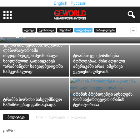
English
|
Русский
ოჯახები, რომლებიც ფარულად მართავენ
ᲑᲚᲝᲒᲘ
ᲔᲙᲝᲜᲝᲛᲘᲙᲐ
ᲘᲡᲢᲝᲠᲘᲐ
ᲞᲝᲚᲘᲢᲘᲙᲐ
ᲡᲐᲖᲝᲒᲐᲓᲝᲔᲑᲐ
მსოფლიოს
ჯეფრი სილვერმანი: ლუგარის
ლაბორატორიაში
ინფიცირებული პერსონალი
ტრამპი: გეი ქორწინება
საიდუმლოდ გადაიყვანეს
ბოროტებაა, მისი ადგილი
“არამიანცის” საავადმყოფოში
ამერიკაში არაა, ამერიკა
სამკურნალოდ
ეკუთვნის ღმერთს
ირანის პრეზიდენტი აცხადებს,
ტრამპა სოროსი სახელმწიფო
რომ საქართველო ირანის
საშიშროებად გამოაცხადა
ტერიტორიაა
ᲞᲝᲚᲘᲢᲘᲙᲐ
Home
რუბრიკები
პოლიტიკა
politics