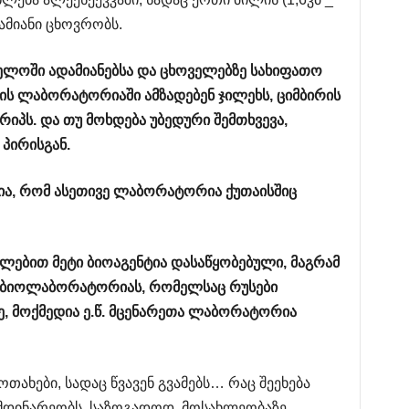
დამიანი ცხოვრობს.
ელოში
ადამიანებსა
და
ცხოველებზე
სახიფათო
ის
ლაბორატორიაში
ამზადებენ
ჯილეხს
,
ციმბირის
რიპს
.
და
თუ
მოხდება
უბედური
შემთხვევა
,
პირისგან
.
ია
,
რომ
ასეთივე
ლაბორატორია
ქუთაისშიც
ილებით
მეტი
ბიოაგენტია
დასაწყობებული
,
მაგრამ
ბიოლაბორატორიას
,
რომელსაც
რუსები
ე
,
მოქმედია
ე
.
წ
.
მცენარეთა
ლაბორატორია
ახები, სადაც წვავენ გვამებს… რაც შეეხება
მიმდინარეობს, საზოგადოდ, მოსახლეობაზე