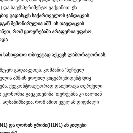
თ) და საექსპერიმენტო ვაქცინით.
ეს
ბიც
გადასცეს
საქართველოს
ჯანდაცვის
დგან
შემოწირულია
აშშ
–
ის
თავდაცვის
ინეთ
,
რომ
ცხოვრებაში
არაფერია
უფასო
,
რდა
.
თ
სახიფათო
ობიექტად
აქცევს
ლაბორატორიას
.
მეჯერ გადააკეთეს. კომპანია “ბეჩტელ
ბულია აშშ-ის ყოფილ ვიცეპრეზიდენტ
დიკ
ოგება. ქვეკონტრაქტორად დაიქირავა თურქული
ს ეკონომია გაეკეთებინა. თურქებმა კი ძალიან
. აღსანიშნავია, რომ ამით ყველამ დიდძალი
N1)
და
ღორის
გრიპი
(H1N1)
ან
ჯილეხი