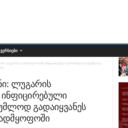
ᲕᲔᲠᲡᲘᲔᲑᲘ
ანი: ლუგარის ლაბორატორიაში ინფიცირებული პერსონალი საიდუმლოდ
ლოდ
ნი: ლუგარის
 ინფიცირებული
უმლოდ გადაიყვანეს
ავადმყოფოში