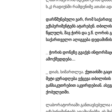
ხ.კ) რადიუსში რამდენიმე ათასი ა
დარწმუნებული
ვარ
,
რომ
საქართვ
ექსპერიმენტებს
ატარებენ
.
თბილის
წყლულს
,
შავ
ჭირს
და
ე
.
წ
.
ღორის
გ
საქართველო
აღიგვება
დედამიწის
_
ჭორის
დონეზე
გვაქვს
ინფორმაც
ამოქმედდება
…
_ დიახ, სიმართლეა.
ქუთაისში
გაც
მეტი
ყურადღება
ექცევა
თბილისის
განსაკუთრებით
აკვირდებიან
.
ასევ
ქობულეთში
.
ლაბორატორიაში განთავსებულია ოთ
ექსპერიმენტებს ადამიანებზე, ის 