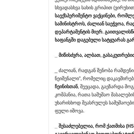
სხვადასხვა სახის გრიპით (ვირუსი
საექსპერიმენტო
ვაქცინები
,
რომლე
სამინისტროს
,
ძალიან
საეჭვოა
,
რა
დეპარტამენტის
მიერ
.
გაითვალისწ
ხაფანგში
დაგებული
სატყუარას
გა
_
მიწისძვრა
,
ალბათ
,
გასაკუთრები
_ ძალიან, რადგან შენობა რამდენი
ნეიშენალი”, რომელიც დაკავშირე
ჩეინისთან
, შეეცადა, გაეზარდა მ
კომპანია, რათა სამუშაო მასალები
უხარისხოდ შეასრულეს სამუშაოები
ფული იშოვა.
_
შესაძლებელია
,
რომ
ქათმისა
(H5