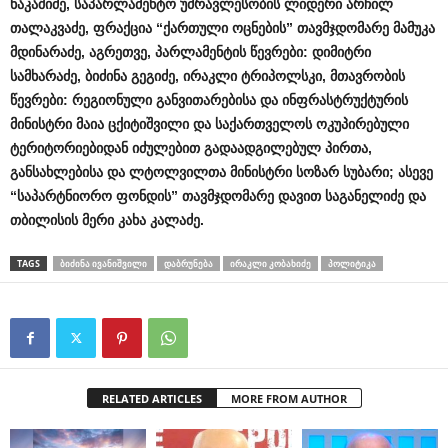
ნაკაშიძე
,
საპარლამენტო
უმრავლესობის
ლიდერი
არჩილ
თალაკვაძე
,
ფრაქცია
“
ქართული
ოცნების
”
თავმჯდომარე
მამუკა
მდინარაძე
,
აგრეთვე
,
პარლამენტის
წევრები
:
დიმიტრი
სამხარაძე
,
ბიძინა
გეგიძე
,
ირაკლი
ტრიპოლსკი
,
მთავრობის
წევრები
:
რეგიონული
განვითარებისა
და
ინფრასტრუქტურის
მინისტრი
მაია
ცქიტიშვილი
და
საქართველოს
ოკუპირებული
ტერიტორიებიდან
იძულებით
გადაადგილებულ
პირთა
,
განსახლებისა
და
ლტოლვილთა
მინისტრი
სოზარ
სუბარი
;
ასევე
“
საპარტნიორო
ფონდის
”
თავმჯდომარე
დავით
საგანელიძე
და
თბილისის
მერი
კახა
კალაძე
.
TAGS
ᲑᲘᲫᲘᲜᲐ ᲘᲕᲐᲜᲘᲨᲕᲘᲚᲘ
ᲓᲐᲑᲠᲣᲜᲔᲑᲐ
ᲘᲠᲐᲙᲚᲘ ᲙᲝᲑᲐᲮᲘᲫᲔ
ᲞᲝᲚᲘᲢᲘᲙᲐ
RELATED ARTICLES
MORE FROM AUTHOR