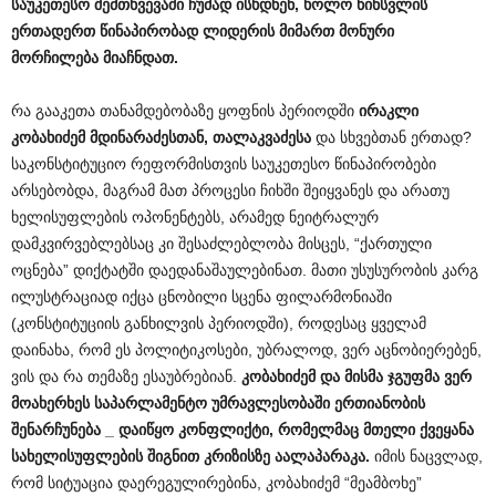
საუკეთესო
შემთხვევაში
ჩუმად
ისხდნენ
,
ხოლო
წინსვლის
ერთადერთ
წინაპირობად
ლიდერის
მიმართ
მონური
მორჩილება
მიაჩნდათ
.
რა გააკეთა თანამდებობაზე ყოფნის პერიოდში
ირაკლი
კობახიძემ
მდინარაძესთან
,
თალაკვაძესა
და სხვებთან ერთად?
საკონსტიტუციო რეფორმისთვის საუკეთესო წინაპირობები
არსებობდა, მაგრამ მათ პროცესი ჩიხში შეიყვანეს და არათუ
ხელისუფლების ოპონენტებს, არამედ ნეიტრალურ
დამკვირვებლებსაც კი შესაძლებლობა მისცეს, “ქართული
ოცნება” დიქტატში დაედანაშაულებინათ. მათი უსუსურობის კარგ
ილუსტრაციად იქცა ცნობილი სცენა ფილარმონიაში
(კონსტიტუციის განხილვის პერიოდში), როდესაც ყველამ
დაინახა, რომ ეს პოლიტიკოსები, უბრალოდ, ვერ აცნობიერებენ,
ვის და რა თემაზე ესაუბრებიან.
კობახიძემ
და
მისმა
ჯგუფმა
ვერ
მოახერხეს
საპარლამენტო
უმრავლესობაში
ერთიანობის
შენარჩუნება
_
დაიწყო
კონფლიქტი
,
რომელმაც
მთელი
ქვეყანა
სახელისუფლების
შიგნით
კრიზისზე
აალაპარაკა
.
იმის ნაცვლად,
რომ სიტუაცია დაერეგულირებინა, კობახიძემ “მეამბოხე”