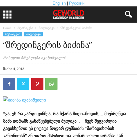
English
|
Русский
Home
რუბრიკები
პოლიტიკა
“შრედინგერის ბიძინა”
ᲠᲣᲑᲠᲘᲙᲔᲑᲘ
ᲞᲝᲚᲘᲢᲘᲙᲐ
“შრედინგერის ბიძინა”
რისთვის ბრუნდება ივანიშვილი?
მაისი 4, 2018
“
ვა
,
ეს
რა
კარგი
ვინმეა
,
რა
ჩქარა
მიდი
–
მოდის
, _
მიუბრუნდა
მამა
იორამს
განაწყენებული
ბულიკა
”, _
ჩვენ
შეგვიძლია
გავიხსენოთ
ეს
ციტატა
ნოდარ
დუმბაძის
“
მარადისობის
კანონიდან
”
ან
უფრო
მარტივი
და
კონკრეტული
ფრაზა
: “
ან