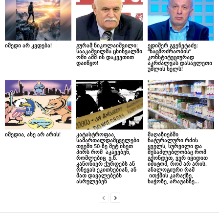
იმედი არ კვდება!
გურამ ნიკოლაიშვილი:
ედიშერ გვენეტაძე:
სააკაშვილმა ცხინვალში
“ნაცმოძრაობის”
ომი აშშ-ის დაკვეთით
კონსტიტუციურად
დაიწყო!
აკრძალვას დასავლეთი
უშლის ხელს!
იმედია, ასე არ არის!
კატასტროფაა,
მაღაზიებში
სამართალდამცველები
ნატურალური რძის
თვეში 50-ზე მეტ ისეთ
ყველს, სურვილი და
პირს რომ აკავებენ,
შესაძლებლობაც რომ
რომლებიც ე.წ.
გქონდეთ, ვერ იყიდით
კანონიერ ქურდებს ან
იმიტომ, რომ არ არის.
რჩევას ეკითხებიან, ან
ანალოგიური რამ
მათ დავალებებს
ითქმის კარაქზე,
ასრულებენ
ხაჭოზე, არაჟანზე…