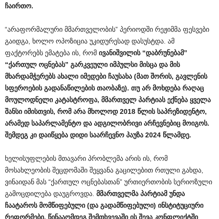
ჩაირთო
.
“არაფორმალური მმართველობის” პერიოდში რეჟიმმა ფესვები
გაიდგა, ხოლო ოპოზიცია უკიდურესად დასუსტდა. ამ
ფაქტორებს ემატება ის, რომ
ივანიშვილის
“
დაბრუნებამ
”
“
ქართულ
ოცნებას
”
გარკვეული
იმპულსი
მისცა
და
მის
მხარდამჭერებს
ახალი
იმედები
ჩაუსახა
(
მათ
შორის
,
გავლენის
სფეროების
გადანაწილების
თაობაზე
).
თუ
არ
მოხდება
რაღაც
მოულოდნელი
კატასტროფა
,
მმართველ
პარტიას
ექნება
ყველა
შანსი
იმისთვის
,
რომ
არა
მხოლოდ
2018
წლის
საპრეზიდენტო
,
არამედ
საპარლამენტო
და
ადგილობრივი
არჩევნებიც
მოიგოს
.
შემდეგ
კი
დაიწყება
დიდი
საარჩევნო
პაუზა
2024
წლამდე
.
ხელისუფლების მთავარი პრობლემა არის ის, რომ
მოსახლეობის შეცდომაში შეყვანა გაცილებით რთული გახდა,
ვინაიდან მას “ქართულ ოცნებასთან” ურთიერთობის სერიოზული
გამოცდილება დაუგროვდა.
მმართველმა
პარტიამ
უნდა
ჩაატაროს
მომწიფებული
(
და
გადამწიფებული
)
ინსტიტუციური
რეფორმები
,
წინააღმდეგ
შემთხვევაში
ის
შევა
კონფლიქტში