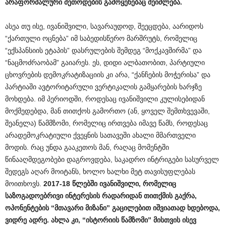
არაფორმალური
მეთოდების
გამოყენებაც
შეიძლება
.
ასეა თუ ისე, ივანიშვილი, სავარაუდოდ, შეეცდება, აარიდოს
“ქართული ოცნება” იმ საბედისწერო მარშრუტს, რომელიც
“ექსპანსიის ეტაპის” დასრულების შემდეგ “მოქკავშირმა” და
“ნაცმოძრაობამ” გაიარეს. ეს, დიდი ალბათობით, პარტიული
ცხოვრების დემოკრატიზაციის კი არა, “ქანჩების მოჭერისა” და
პარტიაში ავტორიტარული ვერტიკალის გამყარების ხარჯზე
მოხდება. იმ პერიოდში, როდესაც ივანიშვილი კულისებიდან
მოქმედებდა, მან თითქოს გამორთო (ან, ყოველ შემთხვევაში,
შეანელა) წამმზომი, რომელიც ირთვება იმავე წამს, როდესაც
არადემოკრატიული ქვეყნის სათავეში ახალი მმართველი
მოდის. რაც უნდა გააკეთოს მან, რაღაც მომენტში
წინააღმდეგობები დაგროვდება, საკადრო ინტრიგები სასურველ
შედეგს აღარ მოიტანს, ხოლო ხალხი მეტ თავისუფლებას
მოითხოვს.
2017-18
წლებში
ივანიშვილი
,
რომელიც
საზოგადოებრივი
ინტერესის
რადარიდან
თითქმის
გაქრა
,
ოპონენტების
“
მთავარი
მიზანი
”
გაცილებით
იშვიათად
ხდებოდა
,
ვიდრე
ადრე
.
ახლა
კი
, “
ისტორიის
წამზომი
”
მისთვის
ისევ