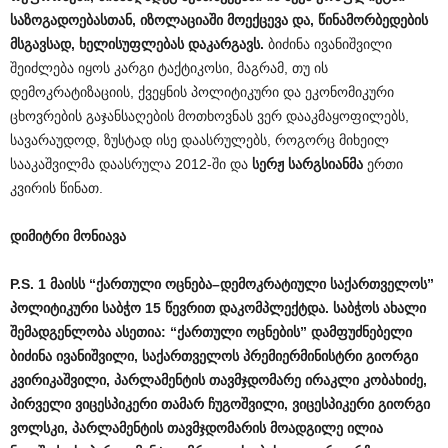
საზოგადოებასთან
,
იზოლაციაში
მოექცევა
და
,
წინამორბედების
მსგავსად
,
ხელისუფლებას
დაკარგავს
.
ბიძინა ივანიშვილი
შეიძლება იყოს კარგი ტაქტიკოსი, მაგრამ, თუ ის
დემოკრატიზაციის, ქვეყნის პოლიტიკური და ეკონომიკური
ცხოვრების გაჯანსაღების მოთხოვნას ვერ დააკმაყოფილებს,
სავარაუდოდ, ზუსტად ისე დაასრულებს, როგორც მიხეილ
სააკაშვილმა დაასრულა 2012-ში და
სერჟ
სარგსიანმა
ერთი
კვირის წინათ.
დიმიტრი
მონიავა
P.
S
. 1
მაისს
“
ქართული
ოცნება
–
დემოკრატიული
საქართველოს
”
პოლიტიკური
საბჭო
15
წევრით
დაკომპლექტდა
.
საბჭოს
ახალი
შემადგენლობა
ასეთია
: “
ქართული
ოცნების
”
დამფუძნებელი
ბიძინა
ივანიშვილი
,
საქართველოს
პრემიერმინისტრი
გიორგი
კვირიკაშვილი
,
პარლამენტის
თავმჯდომარე
ირაკლი
კობახიძე
,
პირველი
ვიცესპიკერი
თამარ
ჩუგოშვილი
,
ვიცესპიკერი
გიორგი
ვოლსკი
,
პარლამენტის
თავმჯდომარის
მოადგილე
ილია