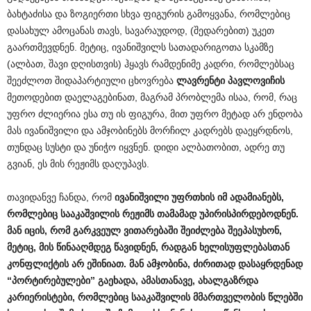
ბახტაძისა და ზოგიერთი სხვა ფიგურის გამოყვანა, რომლებიც
დასახულ ამოცანას თავს, სავარაუდოდ, (შედარებით) უკეთ
გაართმევდნენ. მეტიც, ივანიშვილს სათადარიგოთა სკამზე
(ალბათ, შავი დღისთვის) ჰყავს რამდენიმე კადრი, რომლებსაც
შეეძლოთ შიდაპარტიული ცხოვრება
ლავრენტი
პავლოვიჩის
მეთოდებით დაელაგებინათ, მაგრამ პრობლემა ისაა, რომ, რაც
უფრო ძლიერია ესა თუ ის ფიგურა, მით უფრო მეტად არ ენდობა
მას ივანიშვილი და ამჯობინებს მორჩილ კადრებს დაეყრდნოს,
თუნდაც სუსტი და უნიჭო იყვნენ. დიდი ალბათობით, ადრე თუ
გვიან, ეს მის რეჟიმს დაღუპავს.
თავიდანვე ჩანდა, რომ
ივანიშვილი
უფრთხის
იმ
ადამიანებს
,
რომლებიც
სააკაშვილის
რეჟიმს
თამამად
უპირისპირდებოდნენ
.
მან
იცის
,
რომ
გარკვეულ
ვითარებაში
შეიძლება
შეეპასუხონ
,
მეტიც
,
მის
წინააღმდეგ
წავიდნენ
,
რადგან
ხელისუფლებასთან
კონფლიქტის
არ
ეშინიათ
.
მან
ამჯობინა
,
ძირითად
დასაყრდენად
“
პორტირებულები
”
გაეხადა
,
ამასთანავე
,
ახალგაზრდა
კარიერისტები
,
რომლებიც
სააკაშვილის
მმართველობის
წლებში