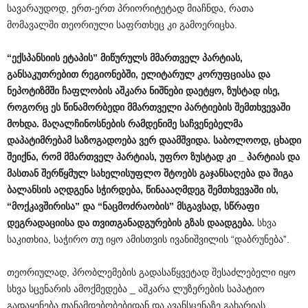
სავარაუდოდ, ერთ-ერთ პრიორიტეტად მიაჩნდა, რათა
მომავალში თეორიული საფრთხეც კი გამოერიცხა.
“
ექსპანსიის
ეტაპის
”
მიწურულს
მმართველ
პარტიას
,
განსაკუთრებით
რეგიონებში
,
ელიტარულ
კორუფციასა
და
ნეპოტიზმში
ჩაფლობის
აშკარა
ნიშნები
დაეტყო
,
ზუსტად
ისე
,
როგორც
ეს
წინამორბედი
მმართველი
პარტიების
შემთხვევაში
მოხდა
.
მაღალჩინოსნების
რამდენიმე
საჩვენებელმა
დაპატიმრებამ
საზოგადოება
ვერ
დაამშვიდა
.
საბოლოოდ
,
ცხადი
შეიქნა
,
რომ
მმართველ
პარტიას
,
უფრო
ზუსტად
კი
_
პარტიას
და
მასთან
შერწყმულ
სახელისუფლო
შტოებს
გაჯანსაღება
და
შიგა
ბალანსის
აღდგენა
სჭირდება
,
წინაააღმდეგ
შემთხვევაში
ის
,
“
მოქკავშირისა
”
და
“
ნაცმოძრაობის
”
მსგავსად
,
სწრაფი
დეგრადაციისა
და
თვითგანადგურების
გზას
დაადგება
.
სხვა
საკითხია, საჭირო თუ იყო ამისთვის ივანიშვილის “დაბრუნება”.
თეორიულად, პრობლემების გადასაწყვეტად შესაძლებელი იყო
სხვა სცენარის ამოქმედება _ აშკარა ლუზერების საპატიო
გადაყენება თანამდებობებიდან და ავანსცენაზე გახარიას,