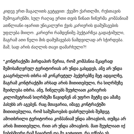
კიდევ ერთ მაგალითს გეტყვით: ქვემო ქართლში, რუსთავის
შემოგარენში, სულ რაღაც ერთი თვის წინათ ჩინურმა კომპანიამ
ათწლიანი იჯარით უნიკალური ქვის კარიერის დამუშავების
უფლება მიიღო. კარიერი რამდენიმე ჰექტარზეა გადაჭიმული,
მაგრამ ათი წელი მის დამუშავებას ნამდვილად არ სჭირდება.
მაშ, სად არის ძაღლის თავი დამარხული?!
“
კონტრაქტში
პირდაპირ
წერია
,
რომ
კომპანია
მკაცრად
შემოსაზღვრულ
ტერიტორიას
არ
უნდა
გასცდეს
,
ანუ
არ
უნდა
გააგრძელოს
თხრა
იმ
კონკრეტულ
ჰექტრებზე
მეტ
ადგილზე
,
მაგრამ
კონტრაქტში
არსად
არის
მითითებული
,
რა
სიღრმეზე
შეიძლება
თხრა
.
ანუ
,
ჩინელებს
შეუძლიათ
კარიერის
კილომეტრიან
სიღრმეში
წავიდნენ
ან
უფრო
მეტზე
და
ამაზე
პასუხს
არ
აგებენ
.
რაც
მთავარია
,
იმავე
კონტრაქტში
მითითებულია
,
რომ
სამუშაოების
დასრულების
შემდეგ
ამოთხრილი
ტერიტორია
კომპანიამ
უნდა
ამოავსოს
,
თუმცა
არ
არის
მითითებული
,
რით
არ
უნდა
ამოავსოს
.
მათ
შეუძლიათ
იქ
ნებისმიერი
რამ
ჩაყარონ
და
მე
გეტყვით
,
რა
იქნება
ეს