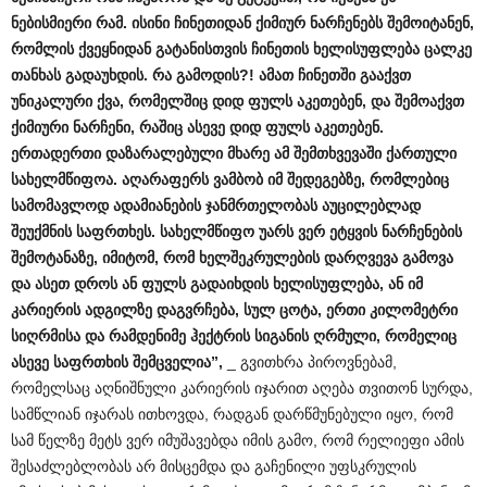
ნებისმიერი
რამ
.
ისინი
ჩინეთიდან
ქიმიურ
ნარჩენებს
შემოიტანენ
,
რომლის
ქვეყნიდან
გატანისთვის
ჩინეთის
ხელისუფლება
ცალკე
თანხას
გადაუხდის
.
რა
გამოდის
?!
ამათ
ჩინეთში
გააქვთ
უნიკალური
ქვა
,
რომელშიც
დიდ
ფულს
აკეთებენ
,
და
შემოაქვთ
ქიმიური
ნარჩენი
,
რაშიც
ასევე
დიდ
ფულს
აკეთებენ
.
ერთადერთი
დაზარალებული
მხარე
ამ
შემთხვევაში
ქართული
სახელმწიფოა
.
აღარაფერს
ვამბობ
იმ
შედეგებზე
,
რომლებიც
სამომავლოდ
ადამიანების
ჯანმრთელობას
აუცილებლად
შეუქმნის
საფრთხეს
.
სახელმწიფო
უარს
ვერ
ეტყვის
ნარჩენების
შემოტანაზე
,
იმიტომ
,
რომ
ხელშეკრულების
დარღვევა
გამოვა
და
ასეთ
დროს
ან
ფულს
გადაიხდის
ხელისუფლება
,
ან
იმ
კარიერის
ადგილზე
დაგვრჩება
,
სულ
ცოტა
,
ერთი
კილომეტრი
სიღრმისა
და
რამდენიმე
ჰექტრის
სიგანის
ღრმული
,
რომელიც
ასევე
საფრთხის
შემცველია
”,
_ გვითხრა პიროვნებამ,
რომელსაც აღნიშნული კარიერის იჯარით აღება თვითონ სურდა,
სამწლიან იჯარას ითხოვდა, რადგან დარწმუნებული იყო, რომ
სამ წელზე მეტს ვერ იმუშავებდა იმის გამო, რომ რელიეფი ამის
შესაძლებლობას არ მისცემდა და გაჩენილი უფსკრულის