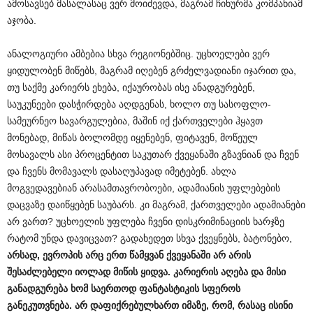
ამოსავსებ მასალასაც ვერ მოიძევდა, მაგრამ ჩინურმა კომპანიამ
აჯობა.
ანალოგიური ამბებია სხვა რეგიონებშიც. უცხოელები ვერ
ყიდულობენ მიწებს, მაგრამ იღებენ გრძელვადიანი იჯარით და,
თუ საქმე კარიერს ეხება, იქაურობას ისე ანადგურებენ,
საუკუნეები დასჭირდება აღდგენას, ხოლო თუ სასოფლო-
სამეურნეო სავარგულებია, მაშინ იქ ქართველები ჰყავთ
მონებად, მიწას ბოლომდე იყენებენ, ფიტავენ, მოწეულ
მოსავალს ასი პროცენტით საკუთარ ქვეყანაში გზავნიან და ჩვენ
და ჩვენს მომავალს დასაღუპავად იმეტებენ. ახლა
მოგვედავებიან არასამთავრობოები, ადამიანის უფლებების
დაცვაზე დაიწყებენ საუბარს. კი მაგრამ, ქართველები ადამიანები
არ ვართ? უცხოელის უფლება ჩვენი დისკრიმინაციის ხარჯზე
რატომ უნდა დავიცვათ? გადახედეთ სხვა ქვეყნებს, ბატონებო,
არსად
,
ევროპის
არც
ერთ
წამყვან
ქვეყანაში
არ
არის
შესაძლებელი
იოლად
მიწის
ყიდვა
.
კარიერის
აღება
და
მისი
განადგურება
ხომ
საერთოდ
ფანტასტიკის
სფეროს
განეკუთვნება
.
არ
დაფიქრებულხართ
იმაზე
,
რომ
,
რასაც
ისინი