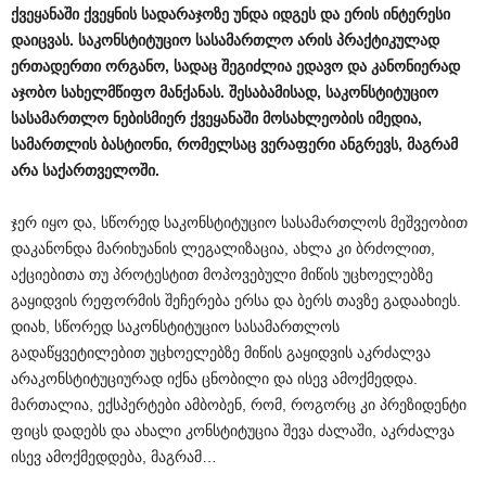
ქვეყანაში
ქვეყნის
სადარაჯოზე
უნდა
იდგეს
და
ერის
ინტერესი
დაიცვას
.
საკონსტიტუციო
სასამართლო
არის
პრაქტიკულად
ერთადერთი
ორგანო
,
სადაც
შეგიძლია
ედავო
და
კანონიერად
აჯობო
სახელმწიფო
მანქანას
.
შესაბამისად
,
საკონსტიტუციო
სასამართლო
ნებისმიერ
ქვეყანაში
მოსახლეობის
იმედია
,
სამართლის
ბასტიონი
,
რომელსაც
ვერაფერი
ანგრევს
,
მაგრამ
არა
საქართველოში
.
ჯერ იყო და, სწორედ საკონსტიტუციო სასამართლოს მეშვეობით
დაკანონდა მარიხუანის ლეგალიზაცია, ახლა კი ბრძოლით,
აქციებითა თუ პროტესტით მოპოვებული მიწის უცხოელებზე
გაყიდვის რეფორმის შეჩერება ერსა და ბერს თავზე გადაახიეს.
დიახ, სწორედ საკონსტიტუციო სასამართლოს
გადაწყვეტილებით უცხოელებზე მიწის გაყიდვის აკრძალვა
არაკონსტიტუციურად იქნა ცნობილი და ისევ ამოქმედდა.
მართალია, ექსპერტები ამბობენ, რომ, როგორც კი პრეზიდენტი
ფიცს დადებს და ახალი კონსტიტუცია შევა ძალაში, აკრძალვა
ისევ ამოქმედდება, მაგრამ…