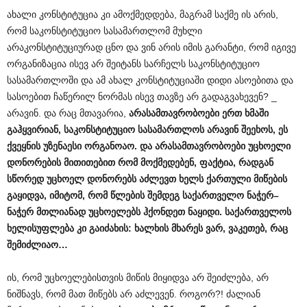
ახალი კონსტიტუცია კი ამოქმედდება, მაგრამ საქმე ის არის,
რომ საკონსტიტუციო სასამართლომ მუხლი
არაკონსტიტუციურად ცნო და ვინ არის იმის გარანტი, რომ იგივე
ორგანიზაცია ისევ არ შეიტანს სარჩელს საკონსტიტუციო
სასამართლოში და ამ ახალ კონსტიტუციაში დიდი ასოებითა და
სასოებით ჩაწერილ ნორმას ისევ თავზე არ გადაგვახევენ? _
არავინ. და რაც მთავარია,
არასამთავრობოები
ერთ
ხმაში
გაჰყვირიან
,
საკონსტიტუციო
სასამართლოს
არავინ
შეეხოს
,
ეს
ქვეყნის
უზენაესი
ორგანოაო
.
და
არასამთავრობოები
უცხოელი
დონორების
მითითებით
რომ
მოქმედებენ
,
ფაქტია
,
რადგან
სწორედ
უცხოელ
დონორებს
აძლევთ
ხელს
ქართული
მიწების
გაყიდვა
,
იმიტომ
,
რომ
წლების
შემდეგ
საქართველო
ნაჭერ
–
ნაჭერ
მთლიანად
უცხოელებს
ჰქონდეთ
ნაყიდი
.
საქართველოს
ხელისუფლება
კი
გაიძახის
:
ხალხის
მხარეს
ვარ
,
ვაკეთებ
,
რაც
შემიძლიაო
…
ის, რომ უცხოელებისთვის მიწის მიყიდვა არ შეიძლება, არ
ნიშნავს, რომ მათ მიწებს არ აძლევენ. როგორ?! ძალიან