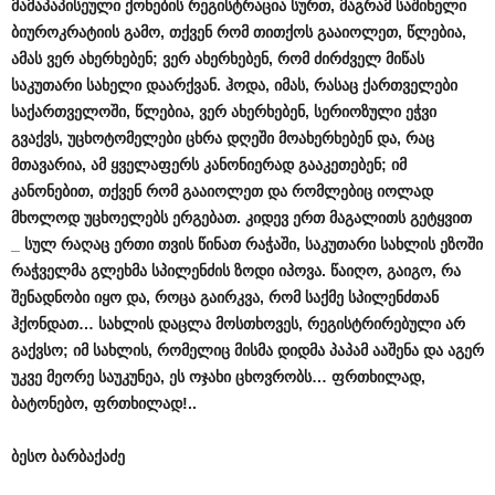
მამაპაპისეული
ქონების
რეგისტრაცია
სურთ
,
მაგრამ
საშინელი
ბიუროკრატიის
გამო
,
თქვენ
რომ
თითქოს
გააიოლეთ
,
წლებია
,
ამას
ვერ
ახერხებენ
;
ვერ
ახერხებენ
,
რომ
ძირძველ
მიწას
საკუთარი
სახელი
დაარქვან
.
ჰოდა
,
იმას
,
რასაც
ქართველები
საქართველოში
,
წლებია
,
ვერ
ახერხებენ
,
სერიოზული
ეჭვი
გვაქვს
,
უცხოტომელები
ცხრა
დღეში
მოახერხებენ
და
,
რაც
მთავარია
,
ამ
ყველაფერს
კანონიერად
გააკეთებენ
;
იმ
კანონებით
,
თქვენ
რომ
გააიოლეთ
და
რომლებიც
იოლად
მხოლოდ
უცხოელებს
ერგებათ
.
კიდევ
ერთ
მაგალითს
გეტყვით
_
სულ
რაღაც
ერთი
თვის
წინათ
რაჭაში
,
საკუთარი
სახლის
ეზოში
რაჭველმა
გლეხმა
სპილენძის
ზოდი
იპოვა
.
წაიღო
,
გაიგო
,
რა
შენადნობი
იყო
და
,
როცა
გაირკვა
,
რომ
საქმე
სპილენძთან
ჰქონდათ
…
სახლის
დაცლა
მოსთხოვეს
,
რეგისტრირებული
არ
გაქვსო
;
იმ
სახლის
,
რომელიც
მისმა
დიდმა
პაპამ
ააშენა
და
აგერ
უკვე
მეორე
საუკუნეა
,
ეს
ოჯახი
ცხოვრობს
…
ფრთხილად
,
ბატონებო
,
ფრთხილად
!..
ბესო
ბარბაქაძე