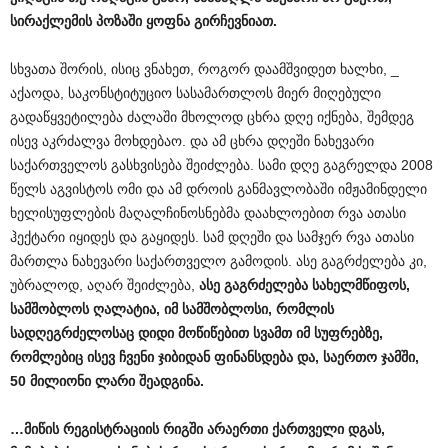
სირაქლემის
პოზაში
ყოფნა
გირჩევნიათ
.
სხვათა შორის, ისიც ვნახეთ, როგორ დაამშვიდეთ ხალხი, _
აქაოდა, საკონსტიტუციო სასამართლოს მიერ მიღებული
გადაწყვეტილება ძალაში მხოლოდ ცხრა დღე იქნება, შემდეგ
ისევ აკრძალვა მოხდებაო. და ამ ცხრა დღეში ნახევარი
საქართველოს გასხვისება შეიძლება. სამი დღე გაგრელდა 2008
წელს აგვისტოს ომი და ამ დროის განმავლობაში იმჟამინდელი
ხელისუფლების მაღალჩინოსნებმა დაახლოებით რვა ათასი
ჰექტარი იყიდეს და გაყიდეს. სამ დღეში და სამჯერ რვა ათასი
მართლა ნახევარი საქართველო გამოდის. ასე გაგრძელება კი,
უბრალოდ, აღარ შეიძლება,
ასე
გაგრძელება
სახელმწიფოს
,
სამშობლოს
ღალატია
,
იმ
სამშობლოსი
,
რომლის
სადღეგრძელოსაც
დიდი
მოწიწებით
სვამთ
იმ
სუფრებზე
,
რომლებიც
ისევ
ჩვენი
ჯიბიდან
ფინანსდება
და
,
საერთო
ჯამში
,
50
მილიონი
ლარი
შეადგინა
.
…
მიწის
რეგისტრაციის
რიგში
არაერთი
ქართველი
დგას
,