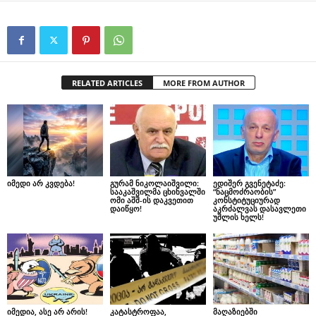
RELATED ARTICLES
MORE FROM AUTHOR
იმედი არ კვდება!
გურამ ნიკოლაიშვილი:
ედიშერ გვენეტაძე:
სააკაშვილმა ცხინვალში
“ნაცმოძრაობის”
ომი აშშ-ის დაკვეთით
კონსტიტუციურად
დაიწყო!
აკრძალვას დასავლეთი
უშლის ხელს!
იმედია, ასე არ არის!
კატასტროფაა,
მაღაზიებში