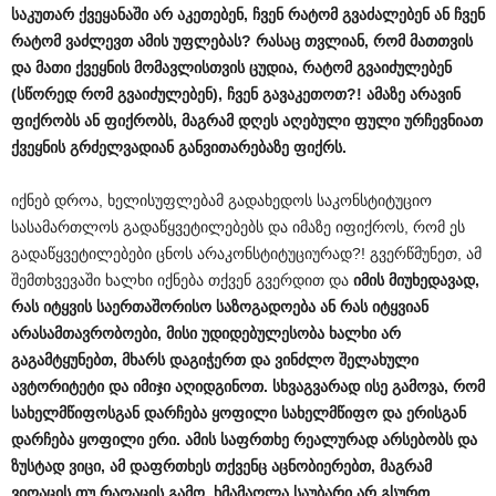
საკუთარ
ქვეყანაში
არ
აკეთებენ
,
ჩვენ
რატომ
გვაძალებენ
ან
ჩვენ
რატომ
ვაძლევთ
ამის
უფლებას
?
რასაც
თვლიან
,
რომ
მათთვის
და
მათი
ქვეყნის
მომავლისთვის
ცუდია
,
რატომ
გვაიძულებენ
(
სწორედ
რომ
გვაიძულებენ
),
ჩვენ
გავაკეთოთ
?!
ამაზე
არავინ
ფიქრობს
ან
ფიქრობს
,
მაგრამ
დღეს
აღებული
ფული
ურჩევნიათ
ქვეყნის
გრძელვადიან
განვითარებაზე
ფიქრს
.
იქნებ დროა, ხელისუფლებამ გადახედოს საკონსტიტუციო
სასამართლოს გადაწყვეტილებებს და იმაზე იფიქროს, რომ ეს
გადაწყვეტილებები ცნოს არაკონსტიტუციურად?! გვერწმუნეთ, ამ
შემთხვევაში ხალხი იქნება თქვენ გვერდით და
იმის
მიუხედავად
,
რას
იტყვის
საერთაშორისო
საზოგადოება
ან
რას
იტყვიან
არასამთავრობოები
,
მისი
უდიდებულესობა
ხალხი
არ
გაგამტყუნებთ
,
მხარს
დაგიჭერთ
და
ვინძლო
შელახული
ავტორიტეტი
და
იმიჯი
აღიდგინოთ
.
სხვაგვარად
ისე
გამოვა
,
რომ
სახელმწიფოსგან
დარჩება
ყოფილი
სახელმწიფო
და
ერისგან
დარჩება
ყოფილი
ერი
.
ამის
საფრთხე
რეალურად
არსებობს
და
ზუსტად
ვიცი
,
ამ
დაფრთხეს
თქვენც
აცნობიერებთ
,
მაგრამ
ვიღაცის
თუ
რაღაცის
გამო
,
ხმამაღლა
საუბარი
არ
გსურთ
,