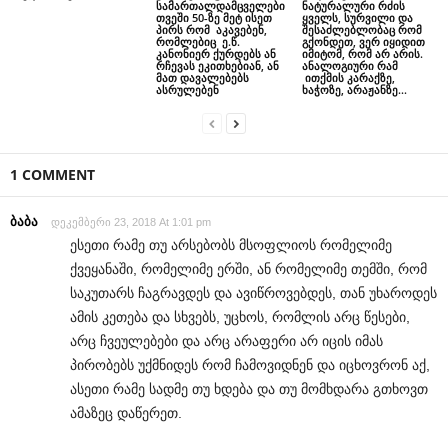
სამართალდამცველები
ნატურალური რძის
თვეში 50-ზე მეტ ისეთ
ყველს, სურვილი და
პირს რომ აკავებენ,
შესაძლებლობაც რომ
რომლებიც ე.წ.
გქონდეთ, ვერ იყიდით
კანონიერ ქურდებს ან
იმიტომ, რომ არ არის.
რჩევას ეკითხებიან, ან
ანალოგიური რამ
მათ დავალებებს
ითქმის კარაქზე,
ასრულებენ
ხაჭოზე, არაჟანზე…
1 COMMENT
ბაბა
დეკემბერი 23, 2018 At 1:01 pm
ესეთი რამე თუ არსებობს მსოფლიოს რომელიმე
ქვეყანაში, რომელიმე ერში, ან რომელიმე თემში, რომ
საკუთარს ჩაგრავდეს და ავიწროვებდეს, თან უხაროდეს
ამის კეთება და სხვებს, უცხოს, რომლის არც წესები,
არც ჩვეულებები და არც არაფერი არ იცის იმას
პირობებს უქმნიდეს რომ ჩამოვიდნენ და იცხოვრონ აქ,
ასეთი რამე სადმე თუ ხდება და თუ მომხდარა გთხოვთ
ამაზეც დაწერეთ.