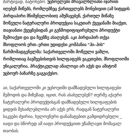
მარტივად, ბატონებო:
უცხოელები
მრავალწლიანი
იჯარით
იღებენ
მიწებს
,
რომლებზეც
ქართველებს
მონებივით
(
ამ
სიტყვის
პირდაპირი
მნიშვნელობით
)
ამუშავებენ
,
ქართულ
მიწაზე
მოწეული
ნატურალური
პროდუქცია
საკუთარ
ქვეყანაში
მიაქვთ
,
თავიანთი
ქვეყნებიდან
კი
გენმოდიფიცირებული
პროდუქტი
შემოაქვთ
და
და
ჩვენზე
ასაღებენ
.
აკი
პირდაპირ
თქვა
მსოფლიოს
ერთ
–
ერთი
უდიდესი
კომპანია
“
ჰი
–
პის
”
წარმომადგენელმა
:
საქართველოში
მოწეული
ვაშლი
,
რომლითაც
ბავშვებისთვის
ხილფაფებს
ვაკეთებთ
,
მსოფლიოში
უნიკალურია
,
პრაქტიკულად
ანალოგი
არ
აქვს
და
ამიტომ
უცხოურ
ბაზარზე
გაგვაქვსო
.
აი, საქართველოში კი უცხოეთში დამზადებული ხილფაფები
შემოდის და მიზეზად, იცით, რას ასახელებენ? თურმე აქაური
ნატურალური პროდუქტისგან დამზადებული ხილფაფების
ყიდვის შესაძლებლობა არ აქვს ერს, რადგან ნატურალური
საკვები ძვირია, ხელოვნური დანამატებით გამდიდრებული _
იაფი და სწორედ ამ იაფი პროდუქციით ვწამლავთ მომავალ
თაობას.