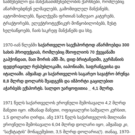
სამშენებლო და მანქანათმშენებლობის ქარხნები, რომლებიც
აწარმოებდნენ ელმავლებს, გამომთვლელ მანქანებს,
ავტომობილებს, წყალქვეშა ფრთიან საზღვაო კატერებს,
ტრაქტორებს, ელექტროტექნიკურ მოწყობილობებს, ზუსტ
ხელსაწყოებს, ჩაის საკრეფ მანქანებს და სხვ.
1970-იან წლებში
საქართველო
საექსპორტოდ
აწარმოებდა
300
სახის
პროდუქციას
,
რომლებიც
მსოფლიოს
70
ქვეყანაში
გაჰქონდათ
,
მათ
შორის
აშშ
–
ში
,
დიდ
ბრიტანეთში
,
გერმანიის
ფედერაციულ
რესპუბლიკაში
,
იაპონიაში
,
საფრანგეთსა
და
იტალიაში
.
ამჟამად
კი
საქართველოს
საგარეო
სავაჭრო
ბრუნვა
8,8
მლრდ
დოლარს
შეადგენს
და
იმპორტი
გაცილებით
აჭარბებს
ექსპორტს
.
სალდო
უარყოფითია
_ 4,1
მლრდ
.
1971 წელს საქართველოს ეროვნული შემოსავალი 4,2 მლრდ
მანეთი იყო. იმხანად მანეთი, ოფიციალური საშუალო კურსით,
1,5 დოლარი ღირდა, ანუ 1971 წელს საქართველოს მთლიანი
ეროვნული შემოსავალი 6,04 მლრდ დოლარი იყო, ამჟამად კი,
“საქსტატის” მონაცემებით, 3,5 მლრდ დოლარია(!). თანაც, 1970-