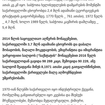
ათას კვ.კმ იყო. საბჭოთა ხელისუფლების დამყარების მომენტში
საქართველოში ცხოვრობდა 2,4 მლნ ადამიანი (გეორგიევსკის
ტრაქტატის გაფორმებამდე, 1770 წელს _ 761 ათასი), 1972 წელს
_ 4,7 მლნ, ხოლო 1989 წელს, საბჭოთა კავშირის დაშლამდე _
5,4 მლნ.
2014
წლის
საყოველთაო
აღწერის
მონაცემებით
,
საქართველოში
3,7
მლნ
ადამიანი
ცხოვრობს
და
დაბალი
შობადობის
,
მაღალი
მოკვდავობის
,
ემიგრანტთა
და
იმიგრანტთა
უარყოფითი
სალდოს
(“
საქსტატის
”
მონაცემებით
2016
წელს
საქართველოდან
გავიდა
98 288
კაცი
,
შემოვიდა
90 228,
ანუ
სალდომ
შეადგინა
მინუს
8,1971
ათასი
კაცი
)
გათვალისწინებით
,
საქართველოში
ქართველები
მალე
აღმოვჩნდებით
უმცირესობაში
.
1970-იან წლებში საქართველო იყო ინდუსტრიული ქვეყანა,
რომელშიც განვითარებული იყო კვებისა და მსუბუქი
მრეწველობები, მუშაობდა მეტალურგიული, ქიმიური,