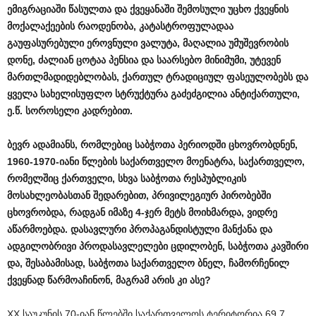
ემიგრაციაში
წასულთა
და
ქვეყანაში
შემოსული
უცხო
ქვეყნის
მოქალაქეების
რაოდენობა
,
კატასტროფულადაა
გაუფასურებული
ეროვნული
ვალუტა
,
მაღალია
უმუშევრობის
დონე
,
ძალიან
ცოტაა
პენსია
და
საარსებო
მინიმუმი
,
უტევენ
მართლმადიდებლობას
,
ქართულ
ტრადიციულ
ფასეულობებს
და
ყველა
სახელისუფლო
სტრუქტურა
გაძეძგილია
ანტიქართული
,
ე
.
წ
.
სოროსელი
კადრებით
.
ბევრ
ადამიანს
,
რომლებიც
საბჭოთა
პერიოდში
ცხოვრობდნენ
,
1960-1970-
იანი
წლების
საქართველო
მოენატრა
,
საქართველო
,
რომელშიც
ქართველი
,
სხვა
საბჭოთა
რესპუბლიკის
მოსახლეობასთან
შედარებით
,
პრივილეგიურ
პირობებში
ცხოვრობდა
,
რადგან
იმაზე
4-
ჯერ
მეტს
მოიხმარდა
,
ვიდრე
აწარმოებდა
.
დასავლური
პროპაგანდისტული
მანქანა
და
ადგილობრივი
პროდასავლელები
ცდილობენ
,
საბჭოთა
კავშირი
და
,
შესაბამისად
,
საბჭოთა
საქართველო
ბნელ
,
ჩამორჩენილ
ქვეყნად
წარმოაჩინონ
,
მაგრამ
არის
კი
ასე
?
XX საუკუნის 70-იან წლებში საქართველოს ტერიტორია 69,7