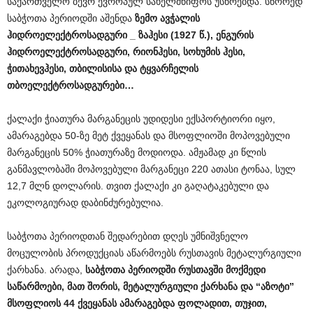
საქართველო ბევრ ევროპულ სახელმწიფოს უსწრებდა. სწორედ
საბჭოთა პერიოდში აშენდა
ზემო
ავჭალის
ჰიდროელექტროსადგური
_
ზაჰესი
(1927
წ
.),
ენგურის
ჰიდროელექტროსადგური
,
რიონჰესი
,
სოხუმის
ჰესი
,
ჭითახევჰესი
,
თბილისისა
და
ტყვარჩელის
თბოელექტროსადგურები
…
ქალაქი ჭიათურა მარგანეცის უდიდესი ექსპორტიორი იყო,
ამარაგებდა 50-ზე მეტ ქვეყანას და მსოფლიოში მოპოვებული
მარგანეცის 50% ჭიათურაზე მოდიოდა. ამჟამად კი წლის
განმავლობაში მოპოვებული მარგანეცი 220 ათასი ტონაა, სულ
12,7 მლნ დოლარის. თვით ქალაქი კი გაღატაკებული და
ეკოლოგიურად დაბინძურებულია.
საბჭოთა პერიოდთან შედარებით დღეს უმნიშვნელო
მოცულობის პროდუქციას აწარმოებს რუსთავის მეტალურგიული
ქარხანა. არადა,
საბჭოთა
პერიოდში
რუსთავში
მოქმედი
საწარმოები
,
მათ
შორის
,
მეტალურგიული
ქარხანა
და
“
აზოტი
”
მსოფლიოს
44
ქვეყანას
ამარაგებდა
ფოლადით
,
თუჯით
,