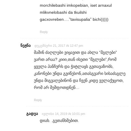
morchilebashi imkopebian, iset arnaxul
mlikvnelobashi da tkuilshi
gacxovreben….”tavisupalia” bichi)))))
Reply
ნეჟნა
დეკემბერი 21, 2017 At 12:47 pm
მაშინ ძაღლები ვიყავით და ახლა “მგლები”
ვართ არაა? კიიი,თან ისეთი “მგლები”,რომ
ყველა პანჩურს და ჭიტლაყს გვთავაზობს,
კანონები უნდა გვიწესონ,ათასგვარი სისაძაგლე
უნდა მიგვაღებინონ და ჩვენ კიდე ველაქუცოთ,
რომ არ შეშფოთდნენ…
Reply
გადეა
ივლისი 14, 2019 At 10:01 pm
დიახ. .გეთანხმებით.