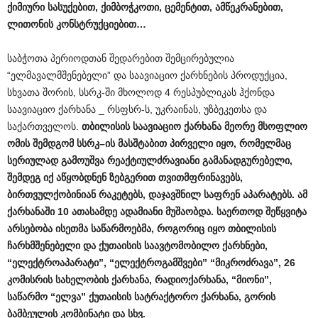
ქიმიური
სასუქებით
,
ქიმბოჭკოთი
,
ცემენტით
,
ამწეკრანებით
,
ლითონის
კონსტრუქციებით
…
საბჭოთა პერიოდთან შედარებით შემცირებულია
“ელმავალმშენებელი” და საავიაციო ქარხნების პროდუქცია,
სხვათა შორის, სსრკ-ში მხოლოდ 4 რესპუბლიკას ჰქონდა
საავიაციო ქარხანა _ რსფსრ-ს, უკრაინას, უზბეკეთსა და
საქართველოს.
თბილისის
საავიაციო
ქარხანა
მეორე
მსოფლიო
ომის
შემდგომ
სსრკ
–
ის
მასშტაბით
პირველი
იყო
,
რომელმაც
სერიულად
გამოუშვა
რეაქტიულძრავიანი
გამანადგურებელი
,
შემდეგ
იქ
აწყობდნენ
ზებგერით
თვითმფრინავებს
,
ბირთვულქობინიან
რაკეტებს
,
დაჯავშნილ
საფრენ
აპარატებს
.
ამ
ქარხანაში
10
ათასამდე
ადამიანი
მუშაობდა
.
საერთოდ
შეწყვიტა
არსებობა
ისეთმა
საწარმოებმა
,
როგორიც
იყო
თბილისის
ჩარხმშენებელი
და
ქუთაისის
საავტომობილო
ქარხნები
,
“
ელექტროაპარატი
”, “
ელექტროგამშვები
” “
მიკროძრავა
”, 26
კომისრის
სახელობის
ქარხანა
,
რადიოქარხანა
, “
მიონი
”,
საწარმო
“
ელვა
”
ქუთაისის
სატრაქტორო
ქარხანა
,
გორის
ბამბეულის
კომბინატი
და
სხვ
.