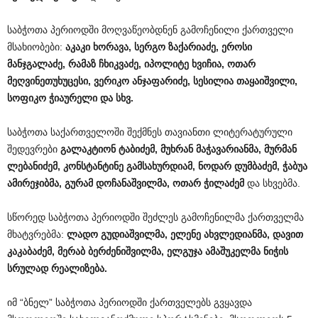
საბჭოთა პერიოდში მოღვაწეობდნენ გამოჩენილი ქართველი
მსახიობები:
აკაკი
ხორავა
,
სერგო
ზაქარიაძე
,
ეროსი
მანჯგალაძე
,
რამაზ
ჩხიკვაძე
,
იპოლიტე
ხვიჩია
,
ოთარ
მეღვინეთუხუცესი
,
ვერიკო
ანჯაფარიძე
,
სესილია
თაყაიშვილი
,
სოფიკო
ჭიაურელი
და
სხვ
.
საბჭოთა საქართველოში შექმნეს თავიანთი ლიტერატურული
შედევრები
გალაკტიონ
ტაბიძემ
,
მუხრან
მაჭავარიანმა
,
მურმან
ლებანიძემ
,
კონსტანტინე
გამსახურდიამ
,
ნოდარ
დუმბაძემ
,
ჭაბუა
ამირეჯიბმა
,
გურამ
დოჩანაშვილმა
,
ოთარ
ჭილაძემ
და სხვებმა.
სწორედ საბჭოთა პერიოდში შეძლეს გამოჩენილმა ქართველმა
მხატვრებმა:
ლადო
გუდიაშვილმა
,
ელენე
ახვლედიანმა
,
დავით
კაკაბაძემ
,
მერაბ
ბერძენიშვილმა
,
ელგუჯა
ამაშუკელმა
ნიჭის
სრულად
რეალიზება
.
იმ “ბნელ” საბჭოთა პერიოდში ქართველებს გვყავდა