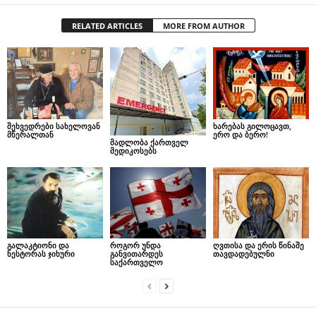
RELATED ARTICLES
MORE FROM AUTHOR
შეხვედრები სახელოვან
ხარებას გილოცავთ,
მწერალთან
ერო და ბერო!
მადლობა ქართველ
მედიკოსებს
გალაკტიონი და
როგორ უნდა
ღვთისა და ერის წინაშე
ნესტორას ჯიხური
განვითარდეს
თავდადებულნი
საქართველო