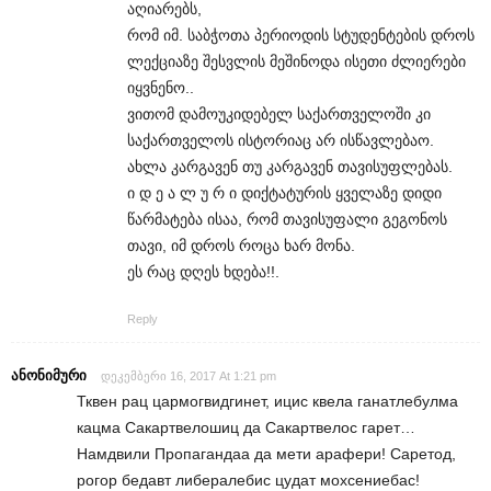
აღიარებს,
რომ იმ. საბჭოთა პერიოდის სტუდენტების დროს
ლექციაზე შესვლის მეშინოდა ისეთი ძლიერები
იყვნენო..
ვითომ დამოუკიდებელ საქართველოში კი
საქართველოს ისტორიაც არ ისწავლებაო.
ახლა კარგავენ თუ კარგავენ თავისუფლებას.
ი დ ე ა ლ უ რ ი დიქტატურის ყველაზე დიდი
წარმატება ისაა, რომ თავისუფალი გეგონოს
თავი, იმ დროს როცა ხარ მონა.
ეს რაც დღეს ხდება!!.
Reply
ანონიმური
დეკემბერი 16, 2017 At 1:21 pm
Тквен рац цармогвидгинет, ицис квела ганатлебулма
кацма Сакартвелошиц да Сакартвелос гарет…
Намдвили Пропагандаа да мети арафери! Саретод,
рогор бедавт либералебис цудат мохсениебас!