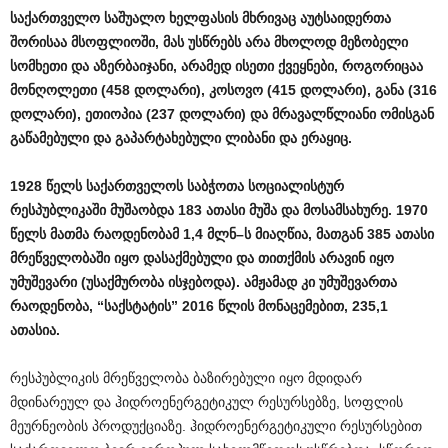
საქართველო
საშუალო
ხელფასის
მხრივაც
აუტსაიდერთა
შორისაა
მსოფლიოში
,
მას
უსწრებს
არა
მხოლოდ
მეზობელი
სომხეთი
და
აზერბაიჯანი
,
არამედ
ისეთი
ქვეყნები
,
როგორიცაა
მონღოლეთი
(458
დოლარი
),
კოსოვო
(415
დოლარი
),
განა
(316
დოლარი
),
ეთიოპია
(237
დოლარი
)
და
მრავალწლიანი
ომისგან
გაწამებული
და
გაპარტახებული
ლიბანი
და
ერაყიც
.
1928
წელს
საქართველოს
საბჭოთა
სოციალისტურ
რესპუბლიკაში
მუშაობდა
183
ათასი
მუშა
და
მოსამსახურე
. 1970
წელს
მათმა
რაოდენობამ
1,4
მლნ
–
ს
მიაღწია
,
მათგან
385
ათასი
მრეწველობაში
იყო
დასაქმებული
და
თითქმის
არავინ
იყო
უმუშევარი
(
უსაქმურობა
ისჯებოდა
).
ამჟამად
კი
უმუშევართა
რაოდენობა
, “
საქსტატის
” 2016
წლის
მონაცემებით
, 235,1
ათასია
.
რესპუბლიკის მრეწველობა ბაზირებული იყო მდიდარ
მდინარეულ და ჰიდროენერგეტიკულ რესურსებზე, სოფლის
მეურნეობის პროდუქციაზე. ჰიდროენერგეტიკული რესურსებით