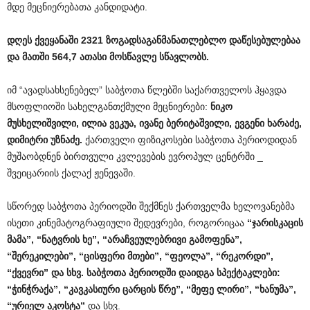
მდე მეცნიერებათა კანდიდატი.
დღეს
ქვეყანაში
2321
ზოგადსაგანმანათლებლო
დაწესებულებაა
და
მათში
564,7
ათასი
მოსწავლე
სწავლობს
.
იმ “ავადსახსენებელ” საბჭოთა წლებში საქართველოს ჰყავდა
მსოფლიოში სახელგანთქმული მეცნიერები:
ნიკო
მუსხელიშვილი
,
ილია
ვეკუა
,
ივანე
ბერიტაშვილი
,
ევგენი
ხარაძე
,
დიმიტრი
უზნაძე
.
ქართველი ფიზიკოსები საბჭოთა პერიოდიდან
მუშაობდნენ ბირთვული კვლევების ევროპულ ცენტრში _
შვეიცარიის ქალაქ ჟენევაში.
სწორედ საბჭოთა პერიოდში შექმნეს ქართველმა ხელოვანებმა
ისეთი კინემატოგრაფიული შედევრები, როგორიცაა
“
ჯარისკაცის
მამა
”, “
ნატვრის
ხე
”, “
არაჩვეულებრივი
გამოფენა
”,
“
შერეკილები
”, “
ცისფერი
მთები
”, “
ფეოლა
”, “
რეკორდი
”,
“
ქვევრი
”
და
სხვ
.
საბჭოთა
პერიოდში
დაიდგა
სპექტაკლები
:
“
ჭინჭრაქა
”, “
კავკასიური
ცარცის
წრე
”, “
მეფე
ლირი
”, “
ხანუმა
”,
“
ურიელ
აკოსტა
”
და სხვ.