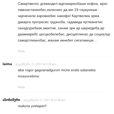
Сакартвелос дгевандел мдгомареобаши кофна, арис
тквенистанеебис,еклесиис да ме-19 саукунеши
чарченили азровнебис накофи! Картвелма эрма
дакарга прогресис грдзноба, гадавида ертманетис
ганадгуребазе,амитом, санам эри ар шеригдеба,ар
даамкаребс цесцкобилебас, дисциплинас да социалур
самартлианобас, манам икнебит сигатакеши…
Reply
laima
დეკემბერი 17, 2017 At 3:36 pm
aba rogor gagvanadguron mcire erebi satanebis
msaxurebma
Reply
ანონიმური
დეკემბერი 17, 2017 At 11:58 pm
realuria yvelaperi!