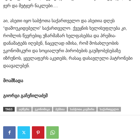
ჯერ და მეტჯერ ნაკლები.…
აი, ასეთი იყო საბჭოთა საქართველო და ასეთია დღეს
“დამოუკიდებელი” საქართველო. ქვეყნის ხელისუფლება კი,
რომლის წევრებიც უზარმაზარ ხელფასებსა და პრემია-
დანამატებს იღებენ, ნაცვლად იმისა, რომ მოსახლეობის
ეკონომიკური და სოციალური პირობების გაუმჯობესებაზე
იზრუნოს, ყველაფერს აკეთებს, რასაც დასავლელი პატრონები
დაავალებენ.
მოამზადა
გიორგი
გაჩეჩილაძემ
TAGS
ᲐᲦᲬᲔᲠᲐ
ᲔᲙᲝᲜᲝᲛᲘᲙᲐ
ᲞᲔᲜᲡᲘᲐ
ᲡᲐᲑᲭᲝᲗᲐ ᲙᲐᲕᲨᲘᲠᲘ
ᲡᲐᲥᲐᲠᲗᲕᲔᲚᲝ