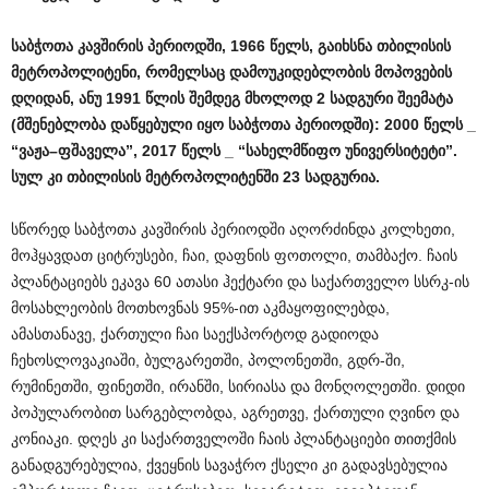
საბჭოთა
კავშირის
პერიოდში
, 1966
წელს
,
გაიხსნა
თბილისის
მეტროპოლიტენი
,
რომელსაც
დამოუკიდებლობის
მოპოვების
დღიდან
,
ანუ
1991
წლის
შემდეგ
მხოლოდ
2
სადგური
შეემატა
(
მშენებლობა
დაწყებული
იყო
საბჭოთა
პერიოდში
): 2000
წელს
_
“
ვაჟა
–
ფშაველა
”, 2017
წელს
_ “
სახელმწიფო
უნივერსიტეტი
”.
სულ
კი
თბილისის
მეტროპოლიტენში
23
სადგურია
.
სწორედ საბჭოთა კავშირის პერიოდში აღორძინდა კოლხეთი,
მოჰყავდათ ციტრუსები, ჩაი, დაფნის ფოთოლი, თამბაქო. ჩაის
პლანტაციებს ეკავა 60 ათასი ჰექტარი და საქართველო სსრკ-ის
მოსახლეობის მოთხოვნას 95%-ით აკმაყოფილებდა,
ამასთანავე, ქართული ჩაი საექსპორტოდ გადიოდა
ჩეხოსლოვაკიაში, ბულგარეთში, პოლონეთში, გდრ-ში,
რუმინეთში, ფინეთში, ირანში, სირიასა და მონღოლეთში. დიდი
პოპულარობით სარგებლობდა, აგრეთვე, ქართული ღვინო და
კონიაკი. დღეს კი საქართველოში ჩაის პლანტაციები თითქმის
განადგურებულია, ქვეყნის სავაჭრო ქსელი კი გადავსებულია