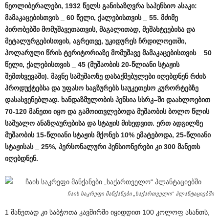
ნეოლიბერალები
, 1932
წელს
განისაზღვრა
საპენსიო
ასაკი
:
მამაკაცებისთვის
_ 60
წელი
,
ქალებისთვის
_ 55.
მძიმე
პირობებში
მომუშავეთათვის
,
მაგალითად
,
მეშახტეებისა
და
მეტალურგებისთვის
,
აგრეთვე
,
უკიდურეს
ჩრდილოეთში
,
პოლარული
წრის
ტერიტორიაზე
მომუშავე
მამაკაცებისთვის
_ 50
წელი
,
ქალებისთვის
_ 45 (
მუშაობის
20-
წლიანი
სტაჟის
შემთხვევაში
).
მავნე
სამუშაოზე
დასაქმებულები
იღებდნენ
რძის
პროდუქტებსა
და
უფასო
საგზურებს
საუკეთესო
კურორტებზე
დასასვენებლად
.
ხანდაზმულობის
პენსია
სსრკ
–
ში
დაახლოებით
70-120
მანეთი
იყო
და
გამოითვლებოდა
მუშაობის
ბოლო
წლის
საშუალო
ანაზღაურებისა
და
სტაჟის
მიხედვით
.
ერთ
ადგილზე
მუშაობის
15-
წლიანი
სტაჟის
მქონეს
10%
ემატებოდა
, 25-
წლიანი
სტაჟისას
_ 25%,
პერსონალური
პენსიონერები
კი
300
მანეთს
იღებდნენ
.
ჩაის საკრეფი მანქანები „საქართველო“ პლანტაციებში
1 მანეთად კი საბჭოთა კავშირში იყიდდით 100 კოლოფ ასანთს,