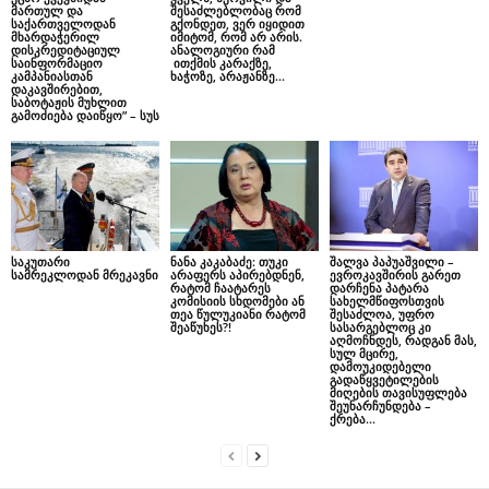
მართულ და
შესაძლებლობაც რომ
საქართველოდან
გქონდეთ, ვერ იყიდით
მხარდაჭერილ
იმიტომ, რომ არ არის.
დისკრედიტაციულ
ანალოგიური რამ
საინფორმაციო
ითქმის კარაქზე,
კამპანიასთან
ხაჭოზე, არაჟანზე…
დაკავშირებით,
საბოტაჟის მუხლით
გამოძიება დაიწყო” – სუს
საკუთარი
ნანა კაკაბაძე: თუკი
შალვა პაპუაშვილი –
სამრეკლოდან მრეკავნი
არაფერს აპირებდნენ,
ევროკავშირის გარეთ
რატომ ჩაატარეს
დარჩენა პატარა
კომისიის სხდომები ან
სახელმწიფოსთვის
თეა წულუკიანი რატომ
შესაძლოა, უფრო
შეაწუხეს?!
სასარგებლოც კი
აღმოჩნდეს, რადგან მას,
სულ მცირე,
დამოუკიდებელი
გადაწყვეტილების
მიღების თავისუფლება
შეუნარჩუნდება –
ქრება...