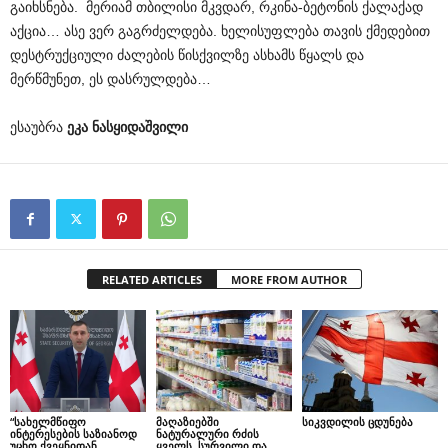
გაიხსნება. მერიამ თბილისი მკვდარ, რკინა-ბეტონის ქალაქად
აქცია… ასე ვერ გაგრძელდება. ხელისუფლება თავის ქმედებით
დესტრუქციული ძალების წისქვილზე ასხამს წყალს და
მერწმუნეთ, ეს დასრულდება…
ესაუბრა
ეკა ნასყიდაშვილი
RELATED ARTICLES
MORE FROM AUTHOR
“სახელმწიფო
მაღაზიებში
სიკვდილის ცდუნება
ინტერესების საზიანოდ
ნატურალური რძის
უცხო ქვეყნიდან
ყველს, სურვილი და