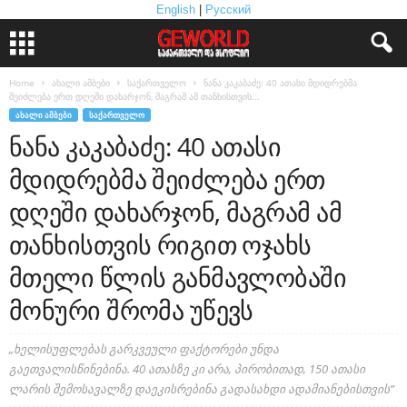
English
|
Русский
Home
ახალი ამბები
საქართველო
ნანა კაკაბაძე: 40 ათასი მდიდრებმა
შეიძლება ერთ დღეში დახარჯონ, მაგრამ ამ თანხისთვის...
ᲐᲮᲐᲚᲘ ᲐᲛᲑᲔᲑᲘ
ᲡᲐᲥᲐᲠᲗᲕᲔᲚᲝ
ნანა კაკაბაძე: 40 ათასი
მდიდრებმა შეიძლება ერთ
დღეში დახარჯონ, მაგრამ ამ
თანხისთვის რიგით ოჯახს
მთელი წლის განმავლობაში
მონური შრომა უწევს
„ხელისუფლებას გარკვეული ფაქტორები უნდა
გაეთვალისწინებინა. 40 ათასზე კი არა, პირობითად, 150 ათასი
ლარის შემოსავალზე დაეკისრებინა გადასახდი ადამიანებისთვის”