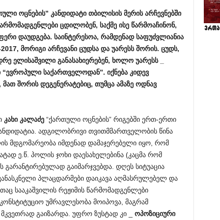
თული
ოცნების
”
კანდიდატი
თბილისის
მერის
არჩევნებში
არმომადგენლები
ცდილობენ
,
საქმე
ისე
წარმოაჩინონ
,
ფერი
დაუდგება
.
საინტერესოა
,
რამდენად
საფუძვლიანია
-2017,
მორიგი
არჩევანი
ცუდსა
და
უარესს
შორის
.
ცუდს
,
დრე
ელისაშვილი
განასახიერებენ
,
ხოლო
უარესს
_
ი
“
ევროპული
საქართველოდან
”.
იქნება
კიდევ
,
მათ
შორის
დეგენერატებიც
,
თუმცა
ამაზე
ოდნავ
ი
კახი
კალაძე
“ქართული ოცნების” რიგებში ერთ-ერთი
კანდიდატია. ადგილობრივი თვითმმართველობის წინა
ილის მდგომარეობა იმდენად დამაჯერებელი იყო, რომ
ად ე.წ. პოლის ჯოხი დაესახელებინა (კაცმა რომ
ის გარანტირებულად გაიმარჯვებდა. დღეს სიტუაცია
ანასკნელი პლაცდარმები დაიკავა აღმასრულებელ და
აც სააკაშვილის რეჟიმის წარმომადგენლები
კონსტიტუციო უმრავლესობა მოიპოვა, მაგრამ
 მკვეთრად გაიზარდა. უფრო ზუსტად კი _
ოპოზიციური