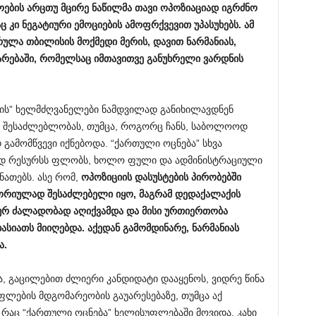
ოების
არცთუ
მცირე
ნაწილმა
თავი
ოპოზიაციად
იგრძნო
აც
კი
ნეგატიური
ემოციების
ამოფრქვევით
უპასუხებს
.
ამ
რულა
თბილისის
მოქმედი
მერის
,
დავით
ნარმანიას
,
არებაში
,
რომელსაც
იმთავითვე
განუხრელი
ვარდნის
ბის” ხელმძღვანელები ნამდვილად განიხილავდნენ
ს შესაძლებლობას, თუმცა, როგორც ჩანს, საბოლოოდ
 გამომწვევი იქნებოდა. “ქართული ოცნება” სხვა
იდ რესურსს ფლობს, ხოლო ფული და ადმინისტრაციული
ნათებს. ასე რომ,
ოპოზიციის
დასუსტების
პირობებში
ორიულად
შესაძლებელი
იყო
,
მაგრამ
დედაქალაქის
ურ
ძალადობად
აღიქვამდა
და
მისი
ურთიერთობა
ხასიათს
მიიღებდა
.
აქედან
გამომდინარე
,
ნარმანიას
ა
.
ა, გაცილებით ძლიერი კანდიდატი დააყენოს, ვიდრე წინა
ფლების მდგომარეობის გაუარესებაზე, თუმცა აქ
გ, რაც “ქართული ოცნება” ხელისუფლებაში მოვიდა, კახი