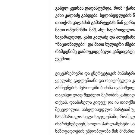
გასულ
კვირას
დადასტურდა
,
რომ
“
ქარ
კახი
კალაძე
გახდება
.
ხელისუფლების
წ
თითქოს
კალაძის
გამარჯვებას
წინ
ვერა
მათი
ოპტიმიზმი
.
მაშ
,
ასე
:
საქართველო
სავარაუდოდ
,
კახი
კალაძე
და
ალექსან
“
ნაციონალები
”
და
მათი
სულიერი
ძმებ
რამდენიმე
დამოუკიდებელი
კანდიდატი
ქვემოთ
.
ვიცეპრემიერი და ენერგეტიკის მინისტრ
ყველაზე გავლენიანი და რეიტინგული 
არჩევნების პერიოდში ბიძინა ივანიშვ
თავისუფლად შეეძლო მერობის კანდიდატ
თქვას, დაასახელა კიდეც) და ის თითქმ
შეცვლილია. სახელისუფლო პარტიამ უკ
სასამართლო ხელისუფლებაში, რომელთ
ინარჩუნებდნენ, ხოლო პარლამენტში სა
საზოგადოების უნდობლობა მის მიმართ