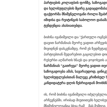
პარტიების
კოლაფსის
ფონზე
,
საზოგად
და
ხელისუფლების
მცირე
გადაცდომას
ფაქტორმა
მნიშვნელოვანი
როლი
შეას
იმიჯისა
და
რეიტინგის
საბოლოო
დასამ
ტენდენცია
ახასიათებდა
.
ბიძინა ივანიშვილი და “ქართული ოცნე
დავით ნარმანიას მეორე ვადით არჩევი
მივიდნენ დასკვნამდე, რომ ეს ზედმეტად
პარტიებთან შედარებით გაცილებით დ
რესურსი აღმართს ხნავს და ჯოჯოხეთს ა
ნარმანიას
“
გათრევა
”
მეორე
ვადით
თე
საზოგადოება
ამას
,
სავარაუდოდ
,
ცინიკ
ხელისუფლებასთან
მალევე
კრიზისულ
კანდიდატურა
დღის
წესრიგიდან
მოიხსნ
ის, რომ ბიძინა ივანიშვილი იძულებული
არჩევნებში, ირიბად მიუთითებს ხელისუ
მნიშვნელოვანია სხვა რამ _ მას შემდე