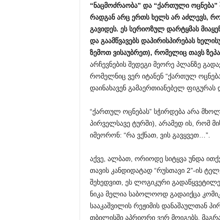
“
ნაცმოძრაობა
”
და
“
ქართული
ოცნება
”
რადგან
არც
ერთს
ხელს
არ
აძლევს
,
რო
გავიდეს
.
ეს
სერიოზულ
დარტყმას
მიაყე
და
გაამწვავებს
დაპირისპირებას
ხელის
ზემოთ
ვისაუბრეთ
),
რომელიც
თავს
ზეპ
არჩევნების შედეგი მეორე პლანზე გადა
რომელნიც ვერ იტანენ “ქართულ ოცნება
დაინახავენ გამაერთიანებელ ფიგურას 
“ქართულ ოცნებას” სჭირდება არა მხოლ
პირველსავე ტურში), არამედ ის, რომ მ
იმეორონ: “რა ვქნათ, ვის გავყვეთ…”.
აქვე, ალბათ, ორიოდე სიტყვა უნდა ითქ
თავის კანდიდატად “რუსთავი 2”-ის ტელ
შეხედვით, ეს ლოგიკური გადაწყვეტილე
ნიკა მელია საბოლოოდ გადაიქცა კომი
სააკაშვილის რეჟიმის დანაშაულთან პი
თბილისში აპრიორი ვერ მოიგებს, მაგრ