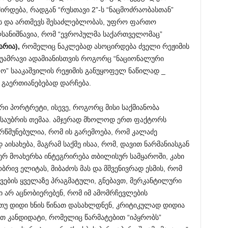
შირდება, რადგან “რუსთავი 2”-ს “ნაცმოძრაობასთან”
ს და ართმევს შესაძლებლობას, უფრო ფართო
სანიშნავია, რომ “ევროპულმა საქართველომაც”
არია
),
რომელიც ნაკლებად ასოცირდება ძველი რეჟიმის
 უამრავი ადამიანისთვის როგორც “ნაციონალური
ო” სააკაშვილის რეჟიმის განუყოფელ ნაწილად _
ს გაერთიანებებად დარჩება.
რი პორტრეტი, ისევე, როგორც მისი საქმიანობა
ე საუბრის თემაა. ამჯერად მხოლოდ ერთ ფაქტორს
რწმუნებულია, რომ ის გარემოება, რომ კალაძე
აისახება, მაგრამ საქმე ისაა, რომ, დავით ნარმანიასგან
ერ მოახერხა ინტეგრირება თბილისურ სამყაროში, კახი
რივ ელიტას, მიბაძოს მას და მშვენივრად ესმის, რომ
ვების ყველაზე პრაგმატული, გნებავთ, მერკანტილური
ბი არ აცნობიერებენ, რომ იმ ამომრჩევლების
უ დიდი ხნის წინათ დასახლდნენ, კრიტიკულად დიდია
თ კანდიდატი, რომელიც წარმატებით “იპყრობს”