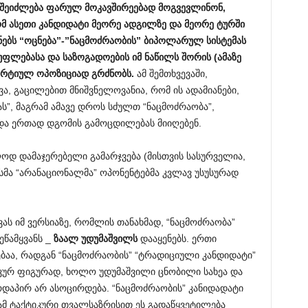
შეიძლება
ფარულ
მოკავშირეებად
მოგვევლინონ
,
მ
ასეთი
კანდიდატი
მეორე
ადგილზე
და
მეორე
ტურში
ნებს
“
ოცნება
”-”
ნაცმოძრაობის
”
ბიპოლარულ
სისტემას
უფლებასა
და
საზოგადოების
იმ
ნაწილს
შორის
(
ამაზე
არტიულ
ოპოზიციად
გრძნობს
.
ამ შემთხვევაში,
ვა, გაცილებით მნიშვნელოვანია, რომ ის ადამიანები,
ს”, მაგრამ ამავე დროს სძულთ “ნაცმოძრაობა”,
და ერთად დგომის გამოცდილებას მიიღებენ.
ოდ დამაჯერებელი გამარჯვება (მისთვის სასურველია,
ისმა “არანაციონალმა” ოპონენტებმა კვლავ უსუსურად
ვას იმ ვერსიაზე, რომლის თანახმად, “ნაცმოძრაობა”
ეწამყვანს _
ზაალ
უდუმაშვილს
დააყენებს. ერთი
ბაა, რადგან “ნაცმოძრაობის” “ტრადიციული კანდიდატი”
კურ ფიგურად, ხოლო უდუმაშვილი ცნობილი სახეა და
რდაპირ არ ასოცირდება. “ნაცმოძრაობის” კანიდადატი
ამ ტაქტიკური თვალსაზრისით ეს გადაწყვეტილება