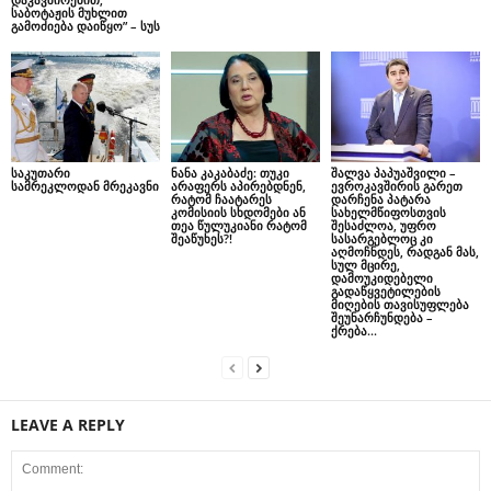
საბოტაჟის მუხლით
გამოძიება დაიწყო” – სუს
საკუთარი
ნანა კაკაბაძე: თუკი
შალვა პაპუაშვილი –
სამრეკლოდან მრეკავნი
არაფერს აპირებდნენ,
ევროკავშირის გარეთ
რატომ ჩაატარეს
დარჩენა პატარა
კომისიის სხდომები ან
სახელმწიფოსთვის
თეა წულუკიანი რატომ
შესაძლოა, უფრო
შეაწუხეს?!
სასარგებლოც კი
აღმოჩნდეს, რადგან მას,
სულ მცირე,
დამოუკიდებელი
გადაწყვეტილების
მიღების თავისუფლება
შეუნარჩუნდება –
ქრება...
LEAVE A REPLY