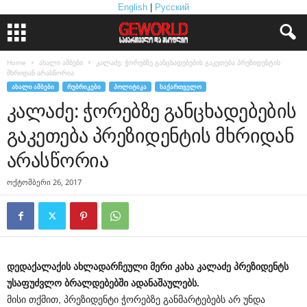
English
|
Русский
Home
ახალი ამბები
კალაძე: ჭორებზე განცხადებების გაკეთება პრეზიდენტის
მხრიდან არასწორია
ᲐᲮᲐᲚᲘ ᲐᲛᲑᲔᲑᲘ
ᲠᲣᲑᲠᲘᲙᲔᲑᲘ
ᲞᲝᲚᲘᲢᲘᲙᲐ
ᲡᲐᲥᲐᲠᲗᲕᲔᲚᲝ
კალაძე: ჭორებზე განცხადებების
გაკეთება პრეზიდენტის მხრიდან
არასწორია
ოქტომბერი 26, 2017
დედაქალაქის ახლადარჩეული მერი კახა კალაძე პრეზიდენტს
უსაფუძვლო ბრალდებებში ადანაშაულებს.
მისი თქმით, პრეზიდენტი ჭორებზე განმარტებებს არ უნდა