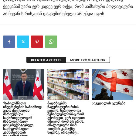
ქვეყანამ უარი ჯერ კიდევ ვერ თქვა, რომ სამსახური პოლიტიკური
არჩევანის რისკთან დაკავშირებული არ უნდა იყოს.
RELATED ARTICLES
MORE FROM AUTHOR
“სახელმწიფო
მაღაზიებში
სიკვდილის ცდუნება
ინტერესების საზიანოდ
ნატურალური რძის
უცხო ქვეყნიდან
ყველს, სურვილი და
მართულ და
შესაძლებლობაც რომ
საქართველოდან
გქონდეთ, ვერ იყიდით
მხარდაჭერილ
იმიტომ, რომ არ არის.
დისკრედიტაციულ
ანალოგიური რამ
საინფორმაციო
ითქმის კარაქზე,
კამპანიასთან
ხაჭოზე, არაჟანზე…
დაკავშირებით,