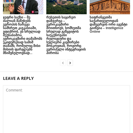
ჯეფრი საქსი – მე
რუსეთის საგარეო
საფრანგეთმა
ძალიან მაწუხებს
დაზვერვა –
საქართველოდან
ევროპის ჩარევა
ევროკავშირი
დაზვერვის ორი აგენტი
სამხრეთ კავკასიაში,
მოითხოვს, სომხეთმა
გაიწვია – Intelligence
ვფიქრობ, ეს სრულიად
სრულად გაწყვიტოს
Online
შეუსაბამოა,
საუკუნოვანი
ევროკავშირი თამაშობს
რელიგიური და
უკიდურესად საშიშ
სულიერი კავშირები
თამაშს, რომელიც მისი
მოსკოვთან, როგორც
მისიის ფარგლებს
ევროპული ინტეგრაციის
მნიშვნელოვნად...
პირობა
LEAVE A REPLY