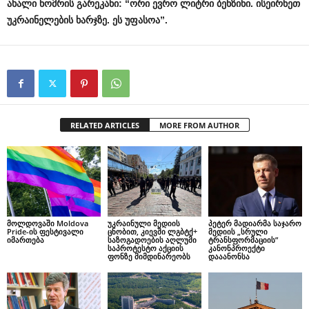
ახალი ნომრის გარეკანი: “ორი ევრო ლიტრი ბენზინი. ისეირნეთ
უკრაინელების ხარჯზე. ეს უფასოა”.
RELATED ARTICLES
MORE FROM AUTHOR
მოლდოვაში Moldova
უკრაინული მედიის
პეტერ მადიარმა საჯარო
Pride-ის ფესტივალი
ცნობით, კიევში ლგბტქ+
მედიის „სრული
იმართება
საზოგადოების აღლუმი
ტრანსფორმაციის”
საპროტესტო აქციის
კანონპროექტი
ფონზე მიმდინარეობს
დააანონსა