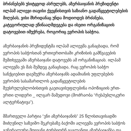
ბრძანებებს
უსიტყვოდ
ასრულებს
,
აზერბაიჯანის
პრეზიდენტი
ილჰამ
ალიევი
თავისი
ქვეყნისთვის
საზიანო
გადაწყვეტილებების
მიღებას
,
ვისი
მხრიდანაც
უნდა
მოდიოდეს
ბრძანება
,
კატეგორიულად
ეწინააღმდეგება
და
ისეთი
ორგანიზაციის
დატოვებით
იმუქრება
,
როგორიც
ევროპის
საბჭოა
.
აზერბაიჯანის პრეზიდენტმა ილჰამ ალიევმა განაცხადა, რომ
ევროპის საბჭოსთან ურთიერთობაში კრიზისის გამწვავების
შემთხვევაში აზერბაიჯანი დატოვებს ამ ორგანიზაციას. ილჰამ
ალიევმა ეს მას შემდეგ განაცხადა, რაც ევროპის საბჭო
სანქციებით დაემუქრა აზერბაიჯანს ადამიანის უფლებების
ევროპის სასამართლოს გადაწყვეტილების
შეუსრულებლობისთვის გაეთავისუფლებინა ოპოზიციის ერთ-
ერთი ლიდერი _ ილგარ მამედოვი (მოძრაობა “რესპუბლიკური
ალტერნატივა”).
მმართველი პარტია “ენი აზერბაიჯანის” 25 წლისთავისადმი
მიძღვნილ საზეიმო შეკრებაზე ბაქოში ალიევმა ევროპის საბჭოს
გენერალური მდივანი ტურბიორნ იაგლანდი აზერბაიჯანსა და