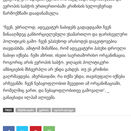
ევროპის საბჭოს ურთიერთობაში კრიზისის ხელოვნურად
წარმოქმნაში დაადანაშაულა.
“ჩვენ, უბრალოდ, ადეკვატურ ნაბიჯებს გადავდგამთ ჩვენ
წინააღმდეგ განხორციელებული უსამართლო და ფარისევლური
პოლიტიკის გამო. ჩვენ უპასუხოდ არასოდეს დაგვიტოვებია
თავდასხმა, ამიტომ მიმაჩნია, რომ ადეკვატური პასუხი დროული
ნაბიჯი იქნება. ჩემი აზრით, ისეთი საერთაშორისო ორგანიზაცია,
როგორიც არის ევროპის საბჭო, ვიღაცის პოლიტიკური
ამბიციების მსხვერპლი არ უნდა გახდეს. თუ ეს კრიზისი
გაღრმავდება, აზერბაიჯანი, რა თქმა უნდა, თავისუფალი იქნება
არჩევანში. ჩვენ ნებაყოფლობით შევედით ამ ორგანიზაციაში,
რომელშიც ვართ, და ნებაყოფლობითვე გამოვალთ”, _
განაცხადა ილჰამ ალიევმა.
TAGS
ᲐᲖᲔᲠᲑᲐᲘᲯᲐᲜᲘ
ᲔᲕᲠᲝᲞᲐ
ᲘᲚᲰᲐᲛ ᲐᲚᲘᲔᲕᲘ