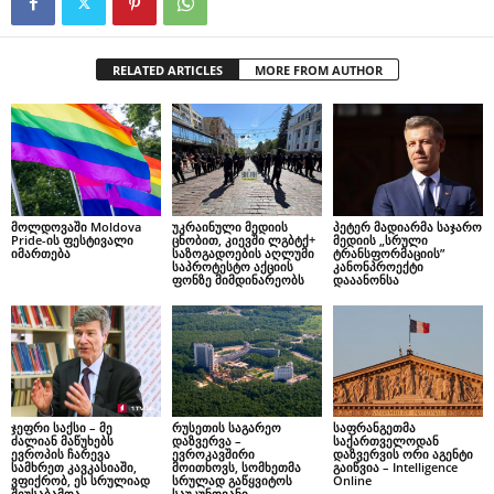
RELATED ARTICLES
MORE FROM AUTHOR
მოლდოვაში Moldova
უკრაინული მედიის
პეტერ მადიარმა საჯარო
Pride-ის ფესტივალი
ცნობით, კიევში ლგბტქ+
მედიის „სრული
იმართება
საზოგადოების აღლუმი
ტრანსფორმაციის”
საპროტესტო აქციის
კანონპროექტი
ფონზე მიმდინარეობს
დააანონსა
ჯეფრი საქსი – მე
რუსეთის საგარეო
საფრანგეთმა
ძალიან მაწუხებს
დაზვერვა –
საქართველოდან
ევროპის ჩარევა
ევროკავშირი
დაზვერვის ორი აგენტი
სამხრეთ კავკასიაში,
მოითხოვს, სომხეთმა
გაიწვია – Intelligence
ვფიქრობ, ეს სრულიად
სრულად გაწყვიტოს
Online
შეუსაბამოა,
საუკუნოვანი