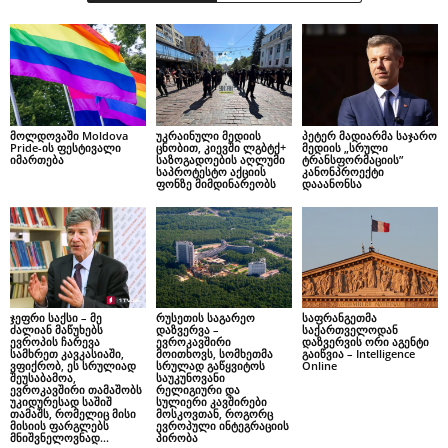
მოლდოვაში Moldova
უკრაინული მედიის
პეტერ მადიარმა საჯარო
Pride-ის ფესტივალი
ცნობით, კიევში ლგბტქ+
მედიის „სრული
იმართება
საზოგადოების აღლუმი
ტრანსფორმაციის”
საპროტესტო აქციის
კანონპროექტი
ფონზე მიმდინარეობს
დააანონსა
ჯეფრი საქსი – მე
რუსეთის საგარეო
საფრანგეთმა
ძალიან მაწუხებს
დაზვერვა –
საქართველოდან
ევროპის ჩარევა
ევროკავშირი
დაზვერვის ორი აგენტი
სამხრეთ კავკასიაში,
მოითხოვს, სომხეთმა
გაიწვია – Intelligence
ვფიქრობ, ეს სრულიად
სრულად გაწყვიტოს
Online
შეუსაბამოა,
საუკუნოვანი
ევროკავშირი თამაშობს
რელიგიური და
უკიდურესად საშიშ
სულიერი კავშირები
თამაშს, რომელიც მისი
მოსკოვთან, როგორც
მისიის ფარგლებს
ევროპული ინტეგრაციის
მნიშვნელოვნად...
პირობა