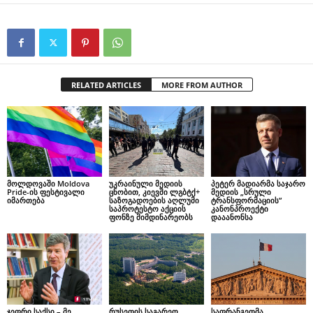
RELATED ARTICLES
MORE FROM AUTHOR
მოლდოვაში Moldova
უკრაინული მედიის
პეტერ მადიარმა საჯარო
Pride-ის ფესტივალი
ცნობით, კიევში ლგბტქ+
მედიის „სრული
იმართება
საზოგადოების აღლუმი
ტრანსფორმაციის”
საპროტესტო აქციის
კანონპროექტი
ფონზე მიმდინარეობს
დააანონსა
ჯეფრი საქსი – მე
რუსეთის საგარეო
საფრანგეთმა