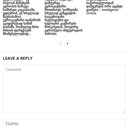
ძალიან მაწუხებს
დაზვერვა –
საქართველოდან
ევროპის ჩარევა
ევროკავშირი
დაზვერვის ორი აგენტი
სამხრეთ კავკასიაში,
მოითხოვს, სომხეთმა
გაიწვია – Intelligence
ვფიქრობ, ეს სრულიად
სრულად გაწყვიტოს
Online
შეუსაბამოა,
საუკუნოვანი
ევროკავშირი თამაშობს
რელიგიური და
უკიდურესად საშიშ
სულიერი კავშირები
თამაშს, რომელიც მისი
მოსკოვთან, როგორც
მისიის ფარგლებს
ევროპული ინტეგრაციის
მნიშვნელოვნად...
პირობა
LEAVE A REPLY