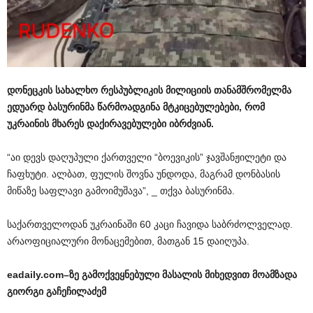
დონეცკის
სახალხო
რესპუბლიკის
მილიციის
თანამშრომელმა
ედუარდ
ბა
ს
ურინმა
წარმოადგინა
მტკიცებულებები
,
რომ
უკრაინის
მხარეს
დაქირავებულები
იბრძვიან
.
“აი დევს დაღუპული ქართველი “ბოევიკის” ჯავშანჟილეტი და
ჩაფხუტი. ალბათ, ფულის შოვნა უნდოდა, მაგრამ დონბასის
მიწაზე საფლავი გამოიმუშავა”, _ თქვა ბასურინმა.
საქართველოდან უკრაინაში 60 კაცი ჩავიდა საბრძოლველად.
არაოფიციალური მონაცემებით, მათგან 15 დაიღუპა.
eadaily.com
–
ზე
გამოქვეყნებული
მასალის
მიხედვით
მოამზადა
გიორგი
გაჩეჩილაძემ