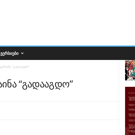
ᲕᲔᲠᲡᲘᲔᲑᲘ
უკრაინა “გადააგდო”
ინა “გადააგდო”