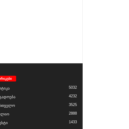
ბრიკები
5032
ტიკა
4232
გადოება
3525
რთველო
2888
ფლიო
1433
ესტი