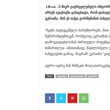
LB.
ua
–
ს
მიერ
გავრცელებული
ინფორმ
არსენ
ავაქოვმა
განაცხადა
,
რომ
დასავ
უკრაინა
.
მან
ეს
თქვა
გორშენინის
სახელ
“ჩვენი პატივცემული პარტნიორები, მათ
მემორანდუმისკენ, რომელიც უკრაინას
დამოუკიდებლობას ბირთვული პოტენცია
სიმართლეა. ამასთანავე, მადლობელი 
სანქციების გამოც. მაგრამ! უკრაინა “გა
უფრო ადრე მან მინსკის მოლაპარაკებე
TAGS
ᲐᲕᲐᲙᲝᲕᲘ
ᲓᲐᲡᲐᲕᲚᲔᲗᲘ
ᲣᲙᲠᲐᲘᲜᲐ