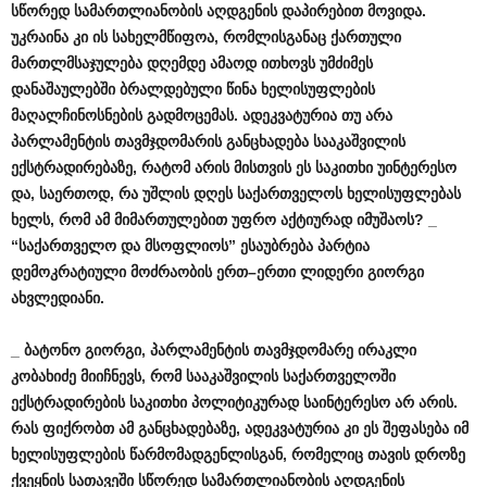
სწორედ
სამართლიანობის
აღდგენის
დაპირებით
მოვიდა
.
უკრაინა
კი
ის
სახელმწიფოა
,
რომლისგანაც
ქართული
მართლმსაჯულება
დღემდე
ამაოდ
ითხოვს
უმძიმეს
დანაშაულებში
ბრალდებული
წინა
ხელისუფლების
მაღალჩინოსნების
გადმოცემას
.
ადეკვატურია
თუ
არა
პარლამენტის
თავმჯდომარის
განცხადება
სააკაშვილის
ექსტრადირებაზე
,
რატომ
არის
მისთვის
ეს
საკითხი
უინტერესო
და
,
საერთოდ
,
რა
უშლის
დღეს
საქართველოს
ხელისუფლებას
ხელს
,
რომ
ამ
მიმართულებით
უფრო
აქტიურად
იმუშაოს
? _
“
საქართველო
და
მსოფლიოს
”
ესაუბრება
პარტია
დემოკრატიული
მოძრაობის
ერთ
–
ერთი
ლიდერი
გიორგი
ახვლედიანი
.
_
ბატონო
გიორგი
,
პარლამენტის
თავმჯდომარე
ირაკლი
კობახიძე
მიიჩნევს
,
რომ
სააკაშვილის
საქართველოში
ექსტრადირების
საკითხი
პოლიტიკურად
საინტერესო
არ
არის
.
რას
ფიქრობთ
ამ
განცხადებაზე
,
ადეკვატურია
კი
ეს
შეფასება
იმ
ხელისუფლების
წარმომადგენლისგან
,
რომელიც
თავის
დროზე
ქვეყნის
სათავეში
სწორედ
სამართლიანობის
აღდგენის