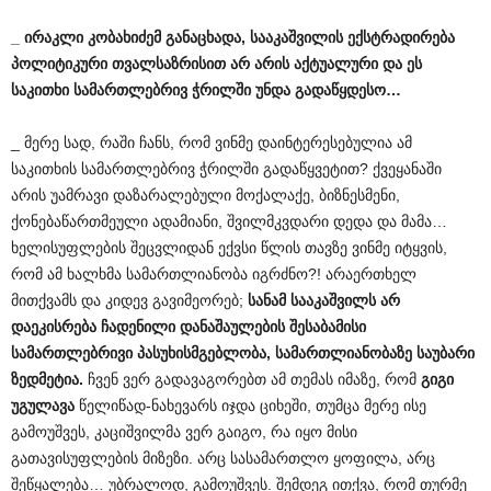
_
ირაკლი
კობახიძემ
განაცხადა
,
სააკაშვილის
ექსტრადირება
პოლიტიკური
თვალსაზრისით
არ
არის
აქტუალური
და
ეს
საკითხი
სამართლებრივ
ჭრილში
უნდა
გადაწყდესო
…
_ მერე სად, რაში ჩანს, რომ ვინმე დაინტერესებულია ამ
საკითხის სამართლებრივ ჭრილში გადაწყვეტით? ქვეყანაში
არის უამრავი დაზარალებული მოქალაქე, ბიზნესმენი,
ქონებაწართმეული ადამიანი, შვილმკვდარი დედა და მამა…
ხელისუფლების შეცვლიდან ექვსი წლის თავზე ვინმე იტყვის,
რომ ამ ხალხმა სამართლიანობა იგრძნო?! არაერთხელ
მითქვამს და კიდევ გავიმეორებ;
სანამ
სააკაშვილს
არ
დაეკისრება
ჩადენილი
დანაშაულების
შესაბამისი
სამართლებრივი
პასუხისმგებლობა
,
სამართლიანობაზე
საუბარი
ზედმეტია
.
ჩვენ ვერ გადავაგორებთ ამ თემას იმაზე, რომ
გიგი
უგულავა
წელიწად-ნახევარს იჯდა ციხეში, თუმცა მერე ისე
გამოუშვეს, კაციშვილმა ვერ გაიგო, რა იყო მისი
გათავისუფლების მიზეზი. არც სასამართლო ყოფილა, არც
შეწყალება… უბრალოდ, გამოუშვეს. შემდეგ ითქვა, რომ თურმე