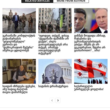
RELATED ARTICLES
MORE FROM AUTHOR
უკრაინაში კონფლიქტის
“იცოდეთ, თქვენ, ვისაც
ვინმეს მოუვიდა აზრად,
გაჭიანურებას
“ქვეყანაში ფაშიზმი არ
რუსებისა და
“ცივილიზებული”
გაქვთ”, ახლა
უკრაინელებისთვის
ევროპა და
გათავისუფლებენ არა
ეთქვა: ძმებს ეს არ
“დემოკრატიის შუქურა”
თქვენ, არამედ
გეკადრებათ, მტერი არ
ამერიკა ცდილობენ
ათავისუფლებენ
გაახაროთო? _ არა!
თქვენგან”
საიდან იზრდება ფეხები,
სატანის დრამატურგია
საქართველო
ანუ სადაც ძაღლის
უპირველეს ყოვლისა!
თავია დამარხული