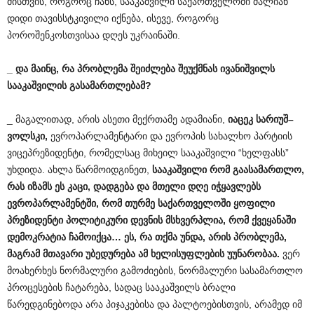
მისთვის, როგორც ჩანს, სააკაშვილი საქართველოში ძალიან
დიდი თავისსტკივილი იქნება, ისევე, როგორც
პოროშენკოსთვისაა დღეს უკრაინაში.
_
და
მაინც
,
რა
პრობლემა
შეიძლება
შეუქმნას
ივანიშვილს
სააკაშვილის
გასამართლებამ
?
_ მაგალითად, არის ასეთი მექრთამე ადამიანი,
იაცეკ
სარიუშ
–
ვოლსკი
,
ევროპარლამენტარი და ევროპის სახალხო პარტიის
ვიცეპრეზიდენტი, რომელსაც მიხეილ სააკაშვილი “ხელფასს”
უხდიდა. ახლა წარმოიდგინეთ,
სააკაშვილი
რომ
გაასამართლო
,
რას
იზამს
ეს
კაცი
,
დადგება
და
მთელი
დღე
იჭყავლებს
ევროპარლამენტში
,
რომ
თურმე
საქართველოში
ყოფილი
პრეზიდენტი
პოლიტიკური
დევნის
მსხვერპლია
,
რომ
ქვეყანაში
დემოკრატია
ჩამოიქცა
…
ეს
,
რა
თქმა
უნდა
,
არის
პრობლემა
,
მაგრამ
მთავარი
უბედურება
ამ
ხელისუფლების
უუნარობაა
.
ვერ
მოახერხეს ნორმალური გამოძიების, ნორმალური სასამართლო
პროცესების ჩატარება, სადაც სააკაშვილს ბრალი
წარედგინებოდა არა პიჯაკებისა და პალტოებისთვის, არამედ იმ