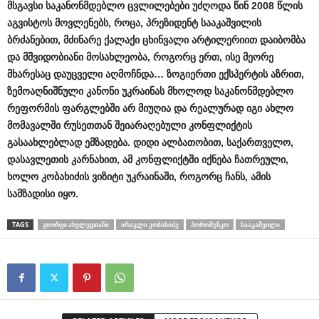
მსგავსი
საკანონმდებლო
ცვლილებები
უძღოდა
წინ
2008
წლის
აგვისტოს
მოვლენებს
,
როცა
,
პრეზიდენტ
სააკაშვილის
ბრძანებით
,
მძინარე
ქალაქი
ცხინვალი
არტილერიით
დაიბომბა
და
მშვიდობიანი
მოსახლეობა
,
როგორც
ერთ
,
ისე
მეორე
მხარესაც
დაუცველი
აღმოჩნდა
…
ზოგიერთი
ექსპერტის
აზრით
,
ზემოაღნიშნული
კანონი
უკრაინას
მხოლოდ
საკანონმდებლო
რეფორმის
ფარგლებში
არ
მიუღია
და
რეალურად
იგი
ახლო
მომავალში
რუსეთთან
შეიარაღებული
კონფლიქტის
გასაახლებლად
ემზადება
.
დიდი
ალბათობით
,
საქართველო
,
დასავლეთის
კარნახით
,
ამ
კონფლიქტში
იქნება
ჩათრეული
,
ხოლო
კობახიძის
ვიზიტი
უკრაინაში
,
როგორც
ჩანს
,
ამის
სამზადისი
იყო
.
TAGS
ᲒᲘᲝᲠᲒᲘ ᲐᲮᲕᲚᲔᲓᲘᲐᲜᲘ
ᲘᲠᲐᲙᲚᲘ ᲙᲝᲑᲐᲮᲘᲫᲔ
ᲞᲝᲠᲝᲨᲔᲜᲙᲝ
ᲡᲐᲐᲙᲐᲨᲕᲘᲚᲘ