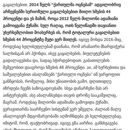
გაყალბებით.
2014
წელს
“
ქართულმა
ოცნებამ
”
ადგილობრივ
არჩევნებში
სერიოზული
გაყალბებებით
მიიღო
ხმების
44
პროცენტი
და
ეს
მაშინ
,
როცა
2012
წელს
მილიონი
ადამიანი
გამოიყვანა
ქუჩაში
.
სულ
რაღაც
,
ოთხ
წელიწადში
თავიანთი
უხერხემლობით
მოახერხეს
ის
,
რომ
ტოტალური
გაყალბებით
ხმების
44
პროცენტზე
მეტი
ვერ
მიიღეს
.
იგივე მოხდა 2016-შიც,
როდესაც ხელისუფლებამ დაინახა, რომ არანაირი მხარდაჭერა
ხალხისგან არ ჰქონდა, ისევ გაყალბების, ბიულეტენების
გადალაგებისა და, სადაც სჭირდებოდათ, გაბათილების
მეშვეობით დააგროვა ხმების 48 პროცენტი. აი, ამ ხერხებითა და
საშუალებებით აბალანსებს “ქართული ოცნება” იმ უარყოფით
განწყობას, რომელიც, მისი უნიათობის გამო, დღითიდღე
იზრდება ჩვენს საზოგადოებაში. სხვა დანარჩენი მას არ
აინტერესებს, ასე აბალანსებდა თავის დროზე სააკაშვილიც,
მაგრამ, როდესაც მილიონი ადამიანი გამოვიდა ქუჩაში,
ვერავითარმა საარჩევნო სისტემამ ვერ უშველა. ძალიან მალე
ანალოგიურ მდგომარეობაში აღმოჩნდება ეს ხელისუფლებაც,
იმიტომ, რომ, ფაქტობრივად, იგივე გზა აირჩია. განსხვავება