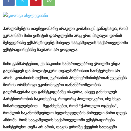
პარლამენტის
თავმჯდომარე
ირაკლი
კობახიძემ
განაცხადა
,
რომ
უკრაინაში
მისი
ვიზიტის
ფარგლებში
არც
ერთ
მაღალი
დონის
შეხვედრაზე
ექსპრეზიდენტ
მიხეილ
სააკაშვილის
საქართველოში
ექსტრადირებაზე
საუბარი
არ
ყოფილა
.
მისი
განმარტებით
,
ეს
საკითხი
სამართლებრივ
ჭრილში
უნდა
გადაწყდეს
და
პოლიტიკური
თვალსაზრისით
საინტერესო
არ
არის
.
კობახიძის
თქმით
,
უკრაინის
პრემიერმინისტრთან
ქვეყნებს
შორის
ორმხრივი
ეკონომიკური
თანამშრომლობის
გაღრმავებასა
და
განმტკიცებაზე
ისაუბრა
,
ასევე
განიხილეს
პარტნიორობის
საკითხებიც
,
როგორც
პოლიტიკური
,
ისე
სხვა
მიმართულებებით
…
შეგახსენებთ
,
რომ
“
ქართული
ოცნება
”,
რომლის
საკანონმდებლო
ხელისუფლების
პირველი
პირი
დღეს
ამბობს
,
რომ
სააკაშვილის
საქართველოში
ექსტრადირება
საინტერესო
თემა
არ
არის
,
თავის
დროზე
ქვეყნის
სათავეში