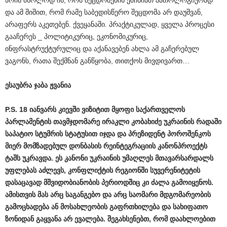
არის მხოლოდ ის, რომ შეცდომების ეშინიათ პათოლოგიურად
და ამ შიშით, რომ რამე საბედისწერო შეცდომა არ დაუშვან,
არაფერს აკეთებენ. ქვეყანაში. პრაქტიკულად, ყველა პროცესი
გააჩერეს _ პოლიტიკურიც, ეკონომიკურიც,
ინფრასტრუქტურულიც და აქანავებენ ახლა ამ გაჩერებულ
ვაგონს, რათა შექმნან განწყობა, თითქოს მივდივართ…
ესაუბრა
ჯაბა
ჟვანია
P.
S
. 18
იანვარს
კიევში
ვიზიტით
მყოფი
საქართველოს
პარლამენტის
თავმჯდომარე
ირაკლი
კობახიძე
უკრაინის
რადაში
საპატიო
სტუმრის
სტატუსით
იჯდა
და
პრეზიდენტ
პოროშენკოს
მიერ
მომზადებულ
დონბასის
რეინტეგრაციის
კანონპროექტს
ტაშს
უკრავდა
.
ეს
კანონი
უკრაინის
უმაღლეს
მთავარსარდალს
უფლებას
აძლევს
,
კონფლიქტის
რეგიონში
სუვერენიტეტის
დასაცავად
მშვიდობიანობის
პერიოდშიც
კი
ძალა
გამოიყენოს
.
ამისთვის
მას
არც
საგანგებო
და
არც
საომარი
მდგომარეობის
გამოცხადება
ან
მოსახლეობის
გაფრთხილება
და
სახიფათო
ზონიდან
გაყვანა
არ
ევალება
.
შეგახსენებთ
,
რომ
დაახლოებით