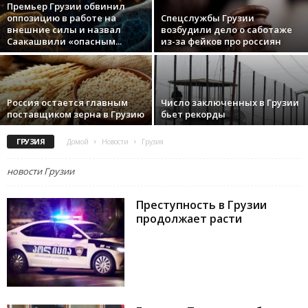
Премьер Грузии обвинил
оппозицию в работе на
Спецслужбы Грузии
внешние силы и назвал
возбудили дело о саботаже
Саакашвили «опасным...
из-за фейков про россиян
Россия остается главным
Число заключенных в Грузии
поставщиком зерна в Грузию
бьет рекорды
ГРУЗИЯ
Домой
Новости
Грузия
новости Грузии
Преступность в Грузии
продолжает расти