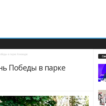
беды в парке Киквидзе
Св
ь Победы в парке