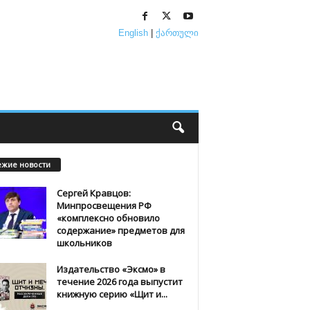
English
|
ქართული
ежие новости
Сергей Кравцов:
Минпросвещения РФ
«комплексно обновило
содержание» предметов для
школьников
Издательство «Эксмо» в
течение 2026 года выпустит
книжную серию «Щит и...