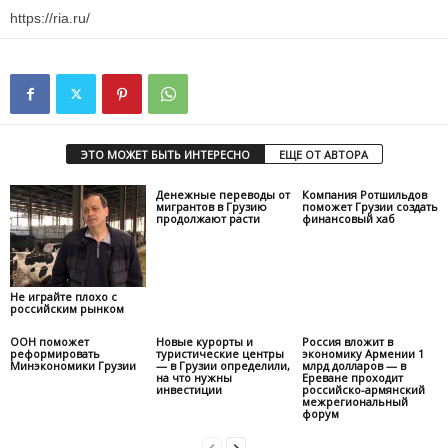
https://ria.ru/
ЭТО МОЖЕТ БЫТЬ ИНТЕРЕСНО
ЕЩЕ ОТ АВТОРА
Денежные переводы от
Компания Ротшильдов
мигрантов в Грузию
поможет Грузии создать
продолжают расти
финансовый хаб
Не играйте плохо с
российским рынком
ООН поможет
Новые курорты и
Россия вложит в
реформировать
туристические центры
экономику Армении 1
Минэкономики Грузии
— в Грузии определили,
млрд долларов — в
на что нужны
Ереване проходит
инвестиции
российско-армянский
межрегиональный
форум