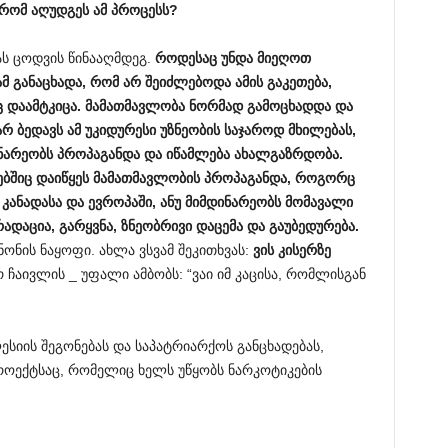
რომ
აღუდგეს
ამ
პროცესს
?
ს ცოდვის წინააღმდეგ.
როდესაც
უნდა
მიეღოთ
ამ
განაცხადა
,
რომ
არ
შეიძლებოდა
ამის
გაკეთება
,
ც
დაამტკიცა
.
მამათმავლობა
ნორმად
გამოცხადდა
და
არ
ბედავს
ამ
უკიდურესი
უზნეობის
საჯაროდ
მხილებას
,
ნარეობს
პროპაგანდა
და
იწამლება
ახალგაზრდობა
.
ბშიც
დაიწყეს
მამათმავლობის
პროპაგანდა
,
როგორც
,
კანადასა
და
ევროპაში
,
ანუ
მიმდინარეობს
მომავალი
რადაცია
,
გარყვნა
,
ზნეობრივი
დაცემა
და
გაუბედურება
.
ონის ნაყოფი. ახლა ვსვამ შეკითხვას:
ვის
კისერზე
ჩაივლის _ უფალი ამბობს: “ვაი იმ კაცისა, რომლისგან
სიის შეგონებას და საპატრიარქოს განცხადებას,
პროექტსაც, რომელიც ხელს უწყობს ნარკოტიკების