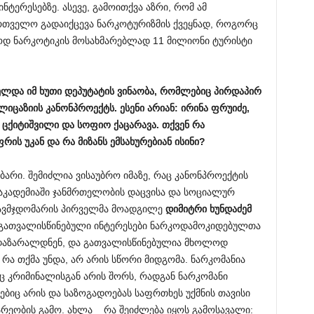
ტერესებზე. ასევე, გამოითქვა აზრი, რომ ამ
თველო გადაიქცევა ნარკოტურიზმის ქვეყნად, როგორც
ოდ ნარკოტიკის მოსახმარებლად 11 მილიონი ტურისტი
ელდა
იმ
ხუთი
დეპუტატის
ვინაობა
,
რომლებიც
პირდაპირ
ლიცაზიის
კანონპროექტს
.
ესენი
არიან
:
ირინა
ფრუიძე
,
ცქიტიშვილი
და
სოფიო
ქაცარავა
.
თქვენ
რა
ფრის
უკან
და
რა
მიზანს
ემსახურებიან
ისინი
?
ბარი. შემიძლია ვისაუბრო იმაზე, რაც კანონპროექტის
ა აკადემიაში ჯანმრთელობის დაცვისა და სოციალურ
თავმჯდომარის პირველმა მოადგილე
დიმიტრი
ხუნდაძემ
ს გათვალისწინებული ინტერესები ნარკოდამოკიდებულთა
 დაზარალდნენ, და გათვალისწინებულია მხოლოდ
რა თქმა უნდა, არ არის სწორი მიდგომა. ნარკომანია
რც კრიმინალისგან არის შორს, რადგან ნარკომანი
ბიც არის და საზოგადოებას საფრთხეს უქმნის თავისი
ეობის გამო. ახლა _ რა შეიძლება იყოს გამოსავალი: