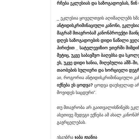
რჩება
ეკლესიას
და
საზოგადოებას
,
წინ
_ ეკლესია ყოველთვის აღიმაღლებს ხმა
ანტიდისკრიმინაციული
კანონი
,
ეკლესი
მაგრამ
მთავრობამ
კანონპროექტი
მაინ
დღეს
საზოგადოების
დიდი
ნაწილი
ვეღ
პირიქით
_
სატელევიზიო
ეთერში
მიმდი
მეტიც
,
უკვე
საბავშვო
ბაღებსა
და
სკოლე
ეს
,
უკვე
დიდი
ხანია
,
მიღებულია
აშშ
–
ში
თაობების
სულიერი
და
ხორციელი
დეგ
აი, როგორია ანტიდისკრიმინაციული კან
იქნება
ეს
ცოდვა
?
ცოდვა დაუსჯელად არ 
მოვიდეს საცდური”.
თუ მთავრობა არ გაითვალისწინებს ეკლე
ასეთივე შედეგი ექნება ამ ახალ კანონ
გავრცელებას.
ესაუბრა
ჯაბა ჟვანია