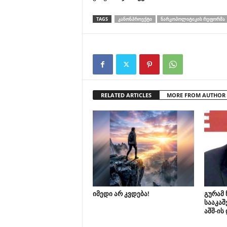
TAGS
ᲙᲐᲜᲝᲜᲞᲠᲝᲔᲥᲢᲘ
ᲜᲐᲠᲙᲝᲞᲝᲚᲘᲢᲘᲙᲘᲡ ᲠᲔᲤᲝᲠᲛᲐ
RELATED ARTICLES
MORE FROM AUTHOR
იმედი არ კვდება!
გურამ
სააკაშ
აშშ-ის